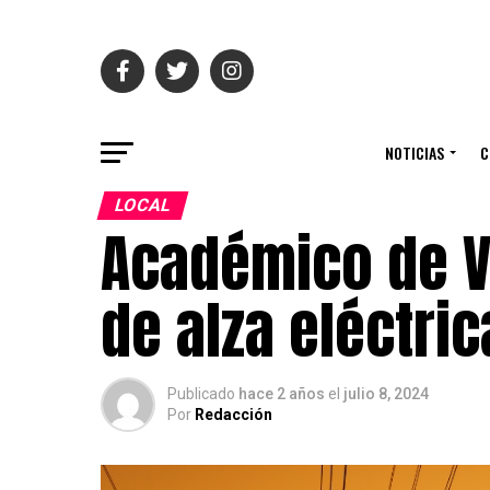
NOTICIAS
C
LOCAL
Académico de Va
de alza eléctri
Publicado
hace 2 años
el
julio 8, 2024
Por
Redacción