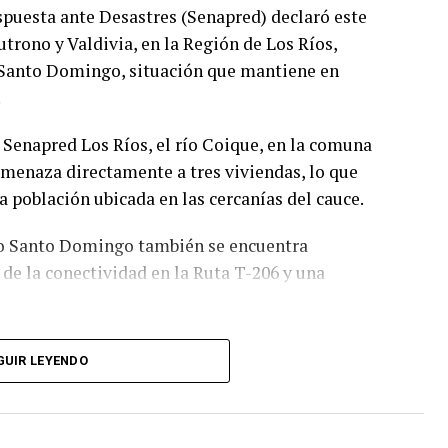
spuesta ante Desastres (Senapred) declaró este
trono y Valdivia, en la Región de Los Ríos,
y Santo Domingo, situación que mantiene en
.
Senapred Los Ríos, el río Coique, en la comuna
amenaza directamente a tres viviendas, lo que
 población ubicada en las cercanías del cauce.
río Santo Domingo también se encuentra
de la conectividad en la Ruta T-206 y una
es y permanecerá vigente hasta que las
GUIR LEYENDO
 esta medida, Senapred indicó que se
os y disponibles para enfrentar la emergencia y
agnitud y severidad de la situación.