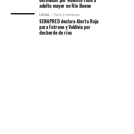
detenidos por violento robo a
adulto mayor en Río Bueno
LOCAL
hace 2 semanas
SENAPRED declara Alerta Roja
para Futrono y Valdivia por
desborde de ríos