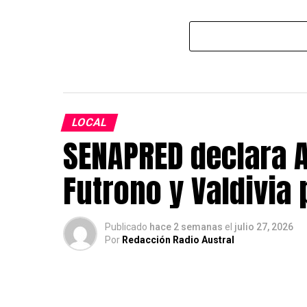
LOCAL
SENAPRED declara A
Futrono y Valdivia
Publicado
hace 2 semanas
el
julio 27, 2026
Por
Redacción Radio Austral