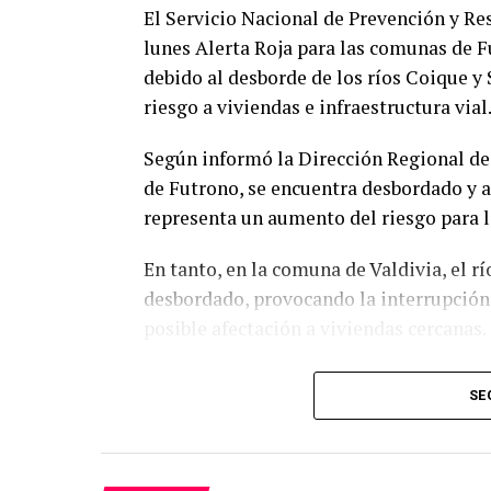
El Servicio Nacional de Prevención y Re
lunes Alerta Roja para las comunas de Fu
debido al desborde de los ríos Coique 
riesgo a viviendas e infraestructura vial
Según informó la Dirección Regional de 
de Futrono, se encuentra desbordado y 
representa un aumento del riesgo para la
En tanto, en la comuna de Valdivia, el 
desbordado, provocando la interrupción 
posible afectación a viviendas cercanas.
La Alerta Roja comenzó a regir este lun
SE
condiciones del evento lo ameriten. Con
movilizarán todos los recursos necesari
controlar sus efectos, considerando la m