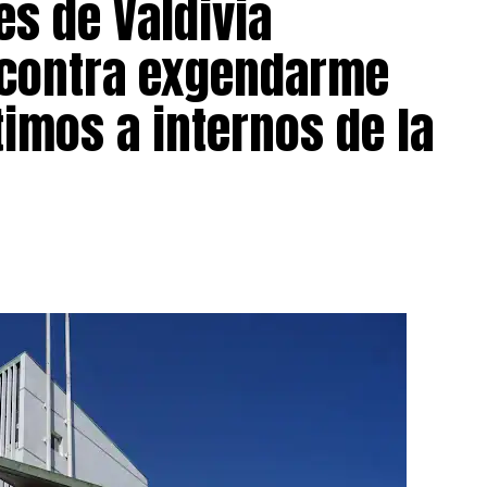
es de Valdivia
iernes ante el Juzgado de Garantía de Río Bueno
, a petición del Ministerio Público, el tribunal
 contra exgendarme
 sábado, jornada en la que la Fiscalía
á las medidas cautelares que estime pertinentes.
timos a internos de la