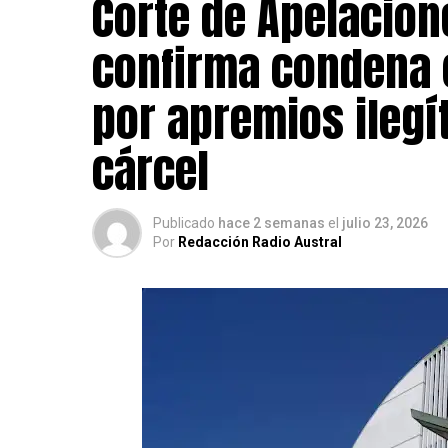
Corte de Apelacion
Los tres detenidos comparecieron este v
para el control de detención. Sin embargo
confirma condena
resolvió ampliar la detención hasta este
formalizará la investigación y solicitar
por apremios ilegí
Post Views:
4
cárcel
Publicado
hace 2 semanas
el
julio 23, 2026
Por
Redacción Radio Austral