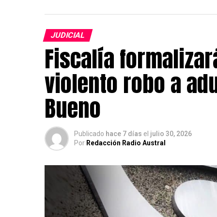
JUDICIAL
Fiscalía formalizar
violento robo a ad
Bueno
Publicado
hace 7 días
el
julio 30, 2026
Por
Redacción Radio Austral