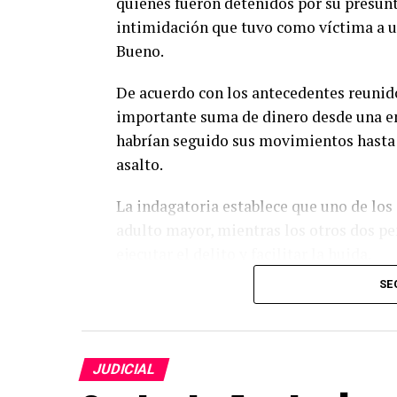
quienes fueron detenidos por su presunt
intimidación que tuvo como víctima a u
Bueno.
De acuerdo con los antecedentes reunido
importante suma de dinero desde una en
habrían seguido sus movimientos hasta 
asalto.
La indagatoria establece que uno de lo
adulto mayor, mientras los otros dos p
ejecutar el delito y facilitar la huida.
SE
Las diligencias investigativas fueron de
Policial (SIP) de Carabineros, cuyo traba
responsables mediante el análisis de cá
antecedentes recopilados durante la inv
JUDICIAL