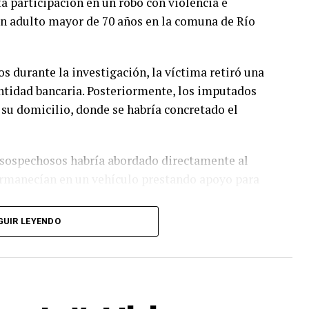
a participación en un robo con violencia e
n adulto mayor de 70 años en la comuna de Río
s durante la investigación, la víctima retiró una
tidad bancaria. Posteriormente, los imputados
su domicilio, donde se habría concretado el
s sospechosos habría abordado directamente al
ermanecían en un vehículo prestando apoyo para
GUIR LEYENDO
sarrolladas por la Sección de Investigación
jo permitió identificar a los presuntos
maras de seguridad y el cruce de diversos
estigación.