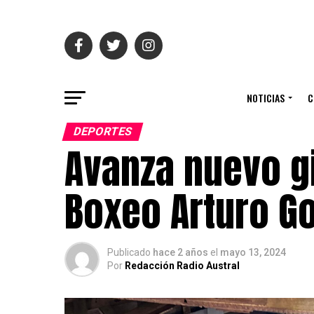
NOTICIAS
C
DEPORTES
Avanza nuevo g
Boxeo Arturo G
Publicado
hace 2 años
el
mayo 13, 2024
Por
Redacción Radio Austral