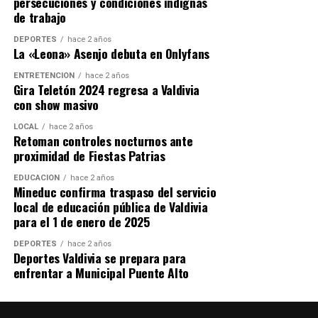
persecuciones y condiciones indignas
yunque y otras herramientas especializadas, Bruno ha
de trabajo
demostrado que la forja es accesible con creatividad y
determinación. «Tengo un martillo y metal que compro
DEPORTES
hace 2 años
La «Leona» Asenjo debuta en Onlyfans
en la ferretería o encuentro en la chatarra,» dice. Su
historia es un testimonio de que con pasión y esfuerzo,
ENTRETENCIÓN
hace 2 años
Gira Teletón 2024 regresa a Valdivia
es posible revivir antiguas tradiciones y convertirlas en
con show masivo
un negocio viable.
LOCAL
hace 2 años
Bruno Müller no solo ha encontrado una forma de
Retoman controles nocturnos ante
proximidad de Fiestas Patrias
ganarse la vida, sino que también ha inspirado a otros a
seguir sus pasos en la herrería. Su historia es un ejemplo
EDUCACIÓN
hace 2 años
brillante de cómo un interés personal puede
Mineduc confirma traspaso del servicio
local de educación pública de Valdivia
transformarse en un emprendimiento exitoso y
para el 1 de enero de 2025
significativo.
DEPORTES
hace 2 años
Post Views:
561
Deportes Valdivia se prepara para
enfrentar a Municipal Puente Alto
TAGS