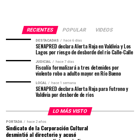
Después del evento en Puerto Montt, Bruno participó
en otra Asgard Fest en Valdivia. Esta vez, su popularidad
creció aún más. Dio una charla sobre herrería y ganó
RECIENTES
POPULAR
VIDEOS
seguidores entusiastas, algunos de los cuales le enviaron
diseños personalizados para que los forjara. «A todas
DESTACADAS
hace 6 días
SENAPRED declara Alerta Roja en Valdivia y Los
esas personas que me encontraba les decía que me
Lagos por riesgo de desborde del río Calle-Calle
manden algo, algún diseño para hacer y yo les podía
forjar un arma que cumpla ese diseño,» comenta.
JUDICIAL
hace 7 días
Fiscalía formalizará a tres detenidos por
violento robo a adulto mayor en Río Bueno
Desde enero, Bruno ha estado forjando armas y
herramientas por encargo, perfeccionando su técnica y
LOCAL
hace 1 semana
SENAPRED declara Alerta Roja para Futrono y
ganando dinero con su arte. «Me gusta mucho, me da
Valdivia por desborde de ríos
este sentimiento de estar haciendo una labor tan
antigua pero que en algún momento fue tan esencial
LO MÁS VISTO
para el mundo. Es súper terapéutico también hacer arte
a través de golpe y fuerza bruta.»
PORTADA
hace 2 años
Sindicato de la Corporación Cultural
desmintió al directorio y acusó
A pesar de las limitaciones de su taller, que carece de un