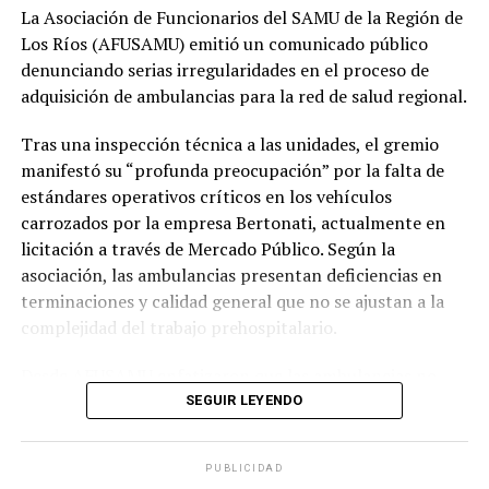
La Asociación de Funcionarios del SAMU de la Región de
Los Ríos (AFUSAMU) emitió un comunicado público
denunciando serias irregularidades en el proceso de
adquisición de ambulancias para la red de salud regional.
Tras una inspección técnica a las unidades, el gremio
manifestó su “profunda preocupación” por la falta de
estándares operativos críticos en los vehículos
carrozados por la empresa Bertonati, actualmente en
licitación a través de Mercado Público. Según la
asociación, las ambulancias presentan deficiencias en
terminaciones y calidad general que no se ajustan a la
complejidad del trabajo prehospitalario.
Desde AFUSAMU enfatizaron que las ambulancias no
son meros vehículos de transporte, sino unidades de
SEGUIR LEYENDO
cuidados críticos. En ese sentido, detallaron que
“funcionarios con experiencia directa en la operación
PUBLICIDAD
prehospitalaria pudieron constatar deficiencias