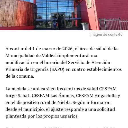
La autoridad regional agregó que esta inversión
permitirá
mejorar las condiciones de traslado de los
pacientes y responder con mayor rapidez a las
emergencias
, lo que también aporta mayor
tranquilidad a las familias de la región.
Imagen de contexto
Por su parte, la consejera regional
Catalina Hott
A contar del 1 de marzo de 2026, el área de salud de la
explicó que la aprobación responde a la urgencia de
Municipalidad de Valdivia implementará una
reemplazar vehículos que ya cumplieron su ciclo
modificación en el horario del Servicio de Atención
operativo
, destacando la importancia de garantizar
Primaria de Urgencia (SAPU) en cuatro establecimientos
traslados oportunos y una adecuada atención
de la comuna.
prehospitalaria.
La medida se aplicará en los centros de salud CESFAM
En tanto, el consejero regional
Juan Carlos Farías
Jorge Sabat, CESFAM Las Ánimas, CESFAM Angachilla y
destacó que el Consejo Regional ha mantenido una
en el dispositivo rural de Niebla. Según informaron
postura transversal de apoyo a iniciativas destinadas a
desde el municipio, el ajuste responde a una solicitud
fortalecer la salud pública.
planteada por los propios usuarios.
“Los catorce consejeros regionales, junto a nuestro