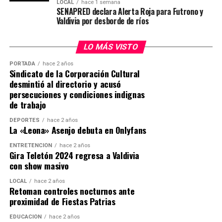
LOCAL
hace 1 semana
Post Views:
203
SENAPRED declara Alerta Roja para Futrono y
Valdivia por desborde de ríos
LO MÁS VISTO
PORTADA
hace 2 años
Sindicato de la Corporación Cultural
desmintió al directorio y acusó
persecuciones y condiciones indignas
de trabajo
DEPORTES
hace 2 años
La «Leona» Asenjo debuta en Onlyfans
ENTRETENCIÓN
hace 2 años
Gira Teletón 2024 regresa a Valdivia
con show masivo
LOCAL
hace 2 años
Retoman controles nocturnos ante
proximidad de Fiestas Patrias
EDUCACIÓN
hace 2 años