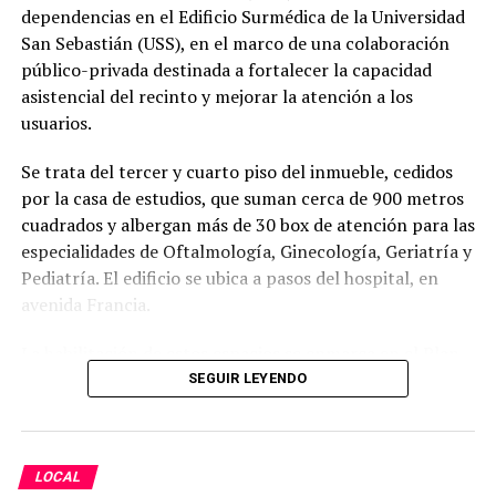
dependencias en el Edificio Surmédica de la Universidad
informarse a través de los canales oficiales y a realizar
San Sebastián (USS), en el marco de una colaboración
un uso responsable de estos dispositivos de emergencia.
público-privada destinada a fortalecer la capacidad
asistencial del recinto y mejorar la atención a los
Post Views:
109
usuarios.
Se trata del tercer y cuarto piso del inmueble, cedidos
por la casa de estudios, que suman cerca de 900 metros
cuadrados y albergan más de 30 box de atención para las
especialidades de Oftalmología, Ginecología, Geriatría y
Pediatría. El edificio se ubica a pasos del hospital, en
avenida Francia.
La habilitación de estos espacios se enmarca en el Plan
de Rediseño Estratégico y Optimización de Espacios del
SEGUIR LEYENDO
HBV y en el convenio docente-asistencial vigente con la
USS. Según destacó el director (s) del hospital, Erick
Vargas, esta ampliación permitió duplicar las atenciones
LOCAL
mensuales en Oftalmología y responder a una necesidad