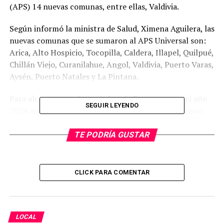
(APS) 14 nuevas comunas, entre ellas, Valdivia.
Según informó la ministra de Salud, Ximena Aguilera, las
nuevas comunas que se sumaron al APS Universal son:
Arica, Alto Hospicio, Tocopilla, Caldera, Illapel, Quilpué,
Chillán Viejo, Curanilahue, Angol, Valdivia, Puerto Varas,
Aysén, Puerto Natales y La Pintana.
Para alcanzar este logro la Ley de Presupuesto del año
SEGUIR LEYENDO
2024 aprobó un total de 11 mil 289 millones de pesos
(aumento del 48,5% con respecto al año anterior), lo
que permitirá que a fines de este año 21 comunas estén
TE PODRÍA GUSTAR
bajo esta modalidad.
Cabe recordar que las 7 primeras comunas que ya
CLICK PARA COMENTAR
estaban bajo esta cobertura desde el año 2023 eran
Canela, Alhué, Renca, La Cruz, Coltauco, Linares y
Perquenco. En todas ellas se pudo implementar
telesalud, especialmente para pacientes de zonas
LOCAL