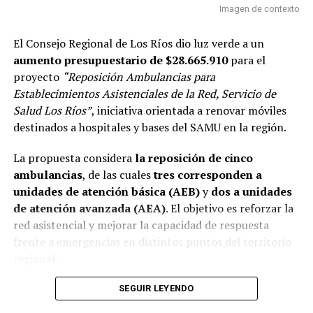
Post Views:
390
Imagen de contexto
TAGS
El Consejo Regional de Los Ríos dio luz verde a un
SIGUIENTE
aumento presupuestario de $28.665.910
para el
Decomisan más de 253 kilos de carne faenada de
manera clandestina en Puerto Nuevo
proyecto
“Reposición Ambulancias para
Establecimientos Asistenciales de la Red, Servicio de
NO TE PIERDAS
Salud Los Ríos”
, iniciativa orientada a renovar móviles
Hospital Base recibió donación de sillas de ruedas e
insumos para pacientes de Onco-Hematología y
destinados a hospitales y bases del SAMU en la región.
Radioterapia Infantil
La propuesta considera
la reposición de cinco
ambulancias
, de las cuales
tres corresponden a
unidades de atención básica (AEB)
y
dos a unidades
Redacción Radio Austral
de atención avanzada (AEA)
. El objetivo es reforzar la
red asistencial y mejorar la capacidad de respuesta
frente a emergencias en distintos puntos del territorio
regional.
La necesidad de reemplazar estos vehículos se explica
SEGUIR LEYENDO
por el
deterioro y las fallas mecánicas recurrentes