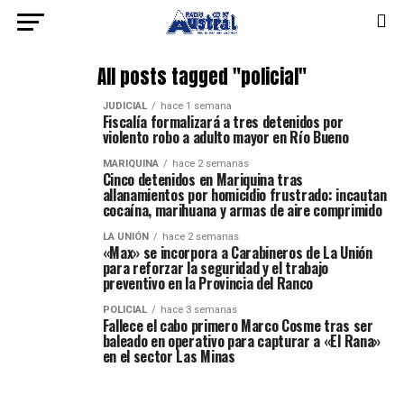
All posts tagged "policial"
JUDICIAL
hace 1 semana
Fiscalía formalizará a tres detenidos por
violento robo a adulto mayor en Río Bueno
MARIQUINA
hace 2 semanas
Cinco detenidos en Mariquina tras
allanamientos por homicidio frustrado: incautan
cocaína, marihuana y armas de aire comprimido
LA UNIÓN
hace 2 semanas
«Max» se incorpora a Carabineros de La Unión
para reforzar la seguridad y el trabajo
preventivo en la Provincia del Ranco
POLICIAL
hace 3 semanas
Fallece el cabo primero Marco Cosme tras ser
baleado en operativo para capturar a «El Rana»
en el sector Las Minas