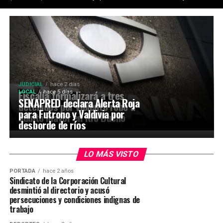
JUDICIAL
hace 2 días
Fiscalía formalizará a tres
LOCAL
hace 5 días
SENAPRED declara Alerta Roja
detenidos por violento robo a
para Futrono y Valdivia por
adulto mayor en Río Bueno
desborde de ríos
LO MÁS VISTO
PORTADA
hace 2 años
Sindicato de la Corporación Cultural
desmintió al directorio y acusó
persecuciones y condiciones indignas de
trabajo