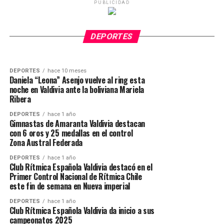
PUBLICIDAD
DEPORTES
hace 10 meses
“La Leona” Asenjo ganó con fuerza y corazón
en una gran noche de boxeo en Dreams
DEPORTES
hace 10 meses
Sebastián “Lobo” Fontanilla se consagra como
Valdivia
DEPORTES
nuevo campeón chileno Superwelter
DEPORTES
hace 10 meses
Daniela “Leona” Asenjo vuelve al ring esta
noche en Valdivia ante la boliviana Mariela
Ribera
DEPORTES
hace 1 año
Gimnastas de Amaranta Valdivia destacan
con 6 oros y 25 medallas en el control
Zona Austral Federada
DEPORTES
hace 1 año
Club Rítmica Española Valdivia destacó en el
Primer Control Nacional de Rítmica Chile
este fin de semana en Nueva imperial
DEPORTES
hace 1 año
Club Rítmica Española Valdivia da inicio a sus
campeonatos 2025