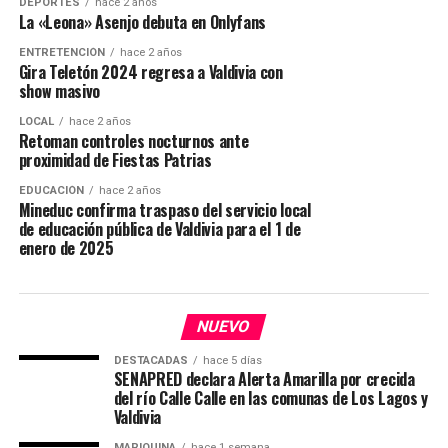
DEPORTES
hace 2 años
La «Leona» Asenjo debuta en Onlyfans
ENTRETENCIÓN
hace 2 años
Gira Teletón 2024 regresa a Valdivia con
show masivo
LOCAL
hace 2 años
Retoman controles nocturnos ante
proximidad de Fiestas Patrias
EDUCACIÓN
hace 2 años
Mineduc confirma traspaso del servicio local
de educación pública de Valdivia para el 1 de
enero de 2025
NUEVO
DESTACADAS
hace 5 días
SENAPRED declara Alerta Amarilla por crecida
del río Calle Calle en las comunas de Los Lagos y
Valdivia
MARIQUINA
hace 1 semana