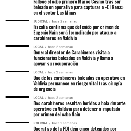
Fallece el cabo primero Marco Cosme tras ser
baleado en operativo para capturar a «El Rana»
en el sector Las Minas
JUDICIAL
hace 2 semanas
Fiscalía confirma que detenido por crimen de
Eugenio Naín será formalizado por ataque a
carabineros en Valdivia
LOCAL
hace 2 semanas
General director de Carabineros visita a
funcionarios baleados en Valdivia y llama a
apoyar su recuperación
LOCAL
hace 2 semanas
Uno de los carabineros baleados en operativo en
Valdivia permanece en riesgo vital tras cirugía
de urgencia
LOCAL
hace 2 semanas
Dos carabineros resultan heridos a bala durante
operativo en Valdivia para detener a imputado
por crimen del cabo Naín
POLICIAL
hace 2 semanas
Operativo de la PDI deja cinco detenidos por