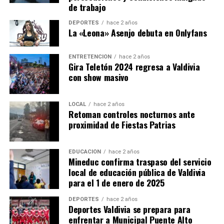
de trabajo
DEPORTES
hace 2 años
La «Leona» Asenjo debuta en Onlyfans
ENTRETENCIÓN
hace 2 años
Gira Teletón 2024 regresa a Valdivia
con show masivo
LOCAL
hace 2 años
Retoman controles nocturnos ante
proximidad de Fiestas Patrias
EDUCACIÓN
hace 2 años
Mineduc confirma traspaso del servicio
local de educación pública de Valdivia
para el 1 de enero de 2025
DEPORTES
hace 2 años
Deportes Valdivia se prepara para
enfrentar a Municipal Puente Alto