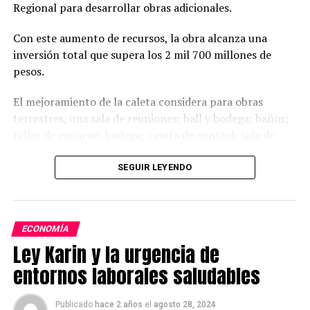
Regional para desarrollar obras adicionales.
Con este aumento de recursos, la obra alcanza una
inversión total que supera los 2 mil 700 millones de
pesos.
El mejoramiento de la caleta considera para obras
terrestres, una sala de reuniones; hall y bodega; baños;
taller de encarne; bodega; caseta de control; sala de
ventas; edificio multiuso; zona abierta y cubierta.
Mientras que para obras marítimas, considera un
SEGUIR LEYENDO
pontón, una pasarela basculante y una escollera.
Post Views:
1.348
ECONOMÍA
Ley Karin y la urgencia de
entornos laborales saludables
Publicado
hace 2 años
el
agosto 28, 2024