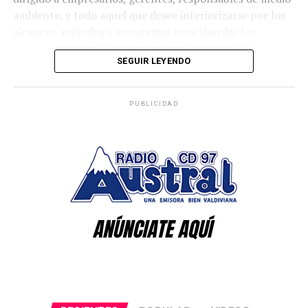
ambiente, y todo aquel que desee interiorizarse por los
alcances, métodos y estrategias para abordar las
obligaciones exigidas por la Ley de Responsabilidad
SEGUIR LEYENDO
Extendida del Productor (REP).
En el seminario participará el ingeniero Héctor Arroyo,
PUBLICIDAD
gerente general de Consultora Novagente, quien es
especialista en áreas de la gestión de procesos e
implementación de sistemas complejos; y especialista
en diseños de Sistema de Reciclaje bajo la Ley REP.
El profesional desarrolló el Sistema de Gestión para el
Reciclaje de la Región de Los Ríos, a través del Gobierno
Regional entre los años 2020 y 2023. Además, desarrolló
el Sistema de gestión para FAMAE y otras
organizaciones privadas y gubernamentales.
Post Views:
1.078