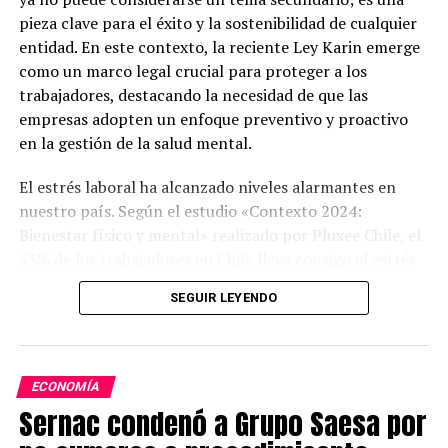
pieza clave para el éxito y la sostenibilidad de cualquier
entidad. En este contexto, la reciente Ley Karin emerge
como un marco legal crucial para proteger a los
trabajadores, destacando la necesidad de que las
empresas adopten un enfoque preventivo y proactivo
en la gestión de la salud mental.
El estrés laboral ha alcanzado niveles alarmantes en
nuestro país. Según el estudio «Contexto 2024:
Bienestar físico y mental» realizado por Pluxee Chile, el
53% de los trabajadores en Chile lleva consigo el estrés
del trabajo hasta sus hogares.
SEGUIR LEYENDO
Otro estudio, de Laborum, reveló que el 92% de los
trabajadores chilenos se siente estresado o «quemado».
ECONOMÍA
Estos altos niveles de estrés, ansiedad y agotamiento
Sernac condenó a Grupo Saesa por
emocional, no solo tiene consecuencias devastadoras
para la salud de los empleados, sino que también afecta