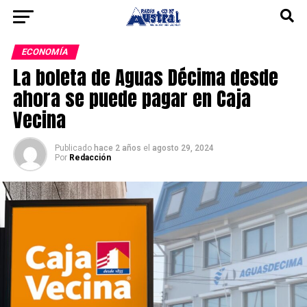
ECONOMÍA
La boleta de Aguas Décima desde
ahora se puede pagar en Caja
Vecina
Publicado
hace 2 años
el
agosto 29, 2024
Por
Redacción