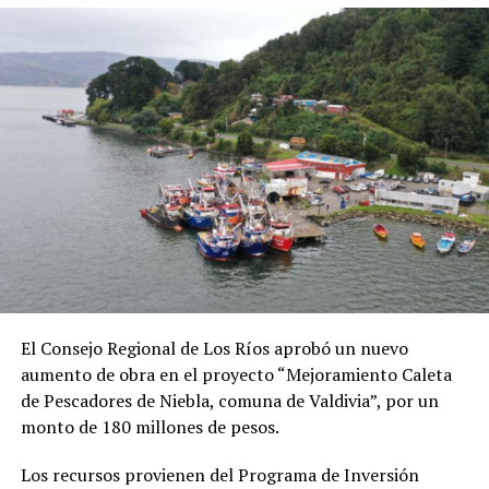
Post Views:
1.288
TAGS
SIGUIENTE
PDI detiene a 4 personas e incauta 45 kilos de drogas y
armas en Los Ríos
NO TE PIERDAS
¿Quieres trabajar de brigadista? Conaf abrió
inscripciones
El Consejo Regional de Los Ríos aprobó un nuevo
aumento de obra en el proyecto “Mejoramiento Caleta
Redacción
de Pescadores de Niebla, comuna de Valdivia”, por un
monto de 180 millones de pesos.
Los recursos provienen del Programa de Inversión