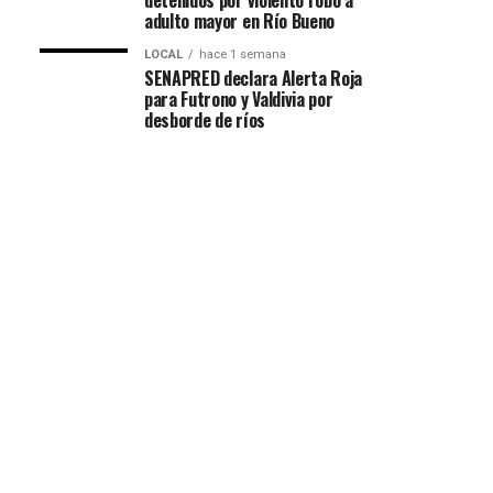
detenidos por violento robo a
adulto mayor en Río Bueno
LOCAL
hace 1 semana
SENAPRED declara Alerta Roja
para Futrono y Valdivia por
desborde de ríos