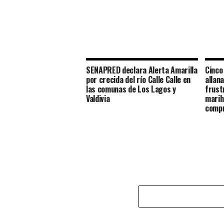
SENAPRED declara Alerta Amarilla
Cinco
por crecida del río Calle Calle en
allan
las comunas de Los Lagos y
frust
Valdivia
marih
compr