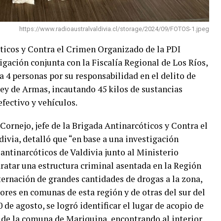
https://www.radioaustralvaldivia.cl/storage/2024/09/FOTOS-1.jpeg
óticos y Contra el Crimen Organizado de la PDI
igación conjunta con la Fiscalía Regional de Los Ríos,
a 4 personas por su responsabilidad en el delito de
 Ley de Armas, incautando 45 kilos de sustancias
efectivo y vehículos.
 Cornejo, jefe de la Brigada Antinarcóticos y Contra el
via, detalló que “en base a una investigación
 antinarcóticos de Valdivia junto al Ministerio
aratar una estructura criminal asentada en la Región
ternación de grandes cantidades de drogas a la zona,
ores en comunas de esta región y de otras del sur del
0 de agosto, se logró identificar el lugar de acopio de
o de la comuna de Mariquina, encontrando al interior