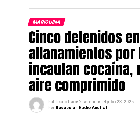
MARIQUINA
Cinco detenidos en
allanamientos por 
incautan cocaína,
aire comprimido
Publicado
hace 2 semanas
el
julio 23, 2026
Por
Redacción Radio Austral