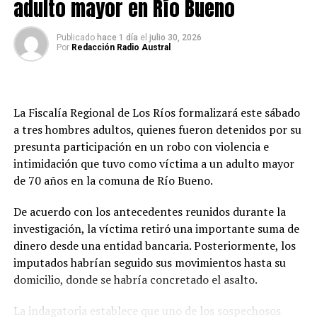
adulto mayor en Río Bueno
Redacción Radio Austral
Publicado
hace 1 día
el
julio 30, 2026
Por
Redacción Radio Austral
La Fiscalía Regional de Los Ríos formalizará este sábado
a tres hombres adultos, quienes fueron detenidos por su
presunta participación en un robo con violencia e
intimidación que tuvo como víctima a un adulto mayor
de 70 años en la comuna de Río Bueno.
De acuerdo con los antecedentes reunidos durante la
investigación, la víctima retiró una importante suma de
dinero desde una entidad bancaria. Posteriormente, los
imputados habrían seguido sus movimientos hasta su
domicilio, donde se habría concretado el asalto.
La indagatoria establece que uno de los sospechosos