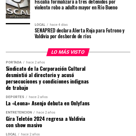
Fiscalía formalizará a tres detenidos por
El imputado permanecerá bajo custodia mientras
violento robo a adulto mayor en Río Bueno
Desde Carabineros destacaron que este procedimiento
avanzan las diligencias destinadas a establecer su
forma parte del trabajo coordinado con el Ministerio
responsabilidad en ambos hechos investigados.
Público para enfrentar el crimen organizado y el tráfico
LOCAL
hace 4 días
SENAPRED declara Alerta Roja para Futrono y
Post Views:
16
de drogas, reforzando la seguridad de la comunidad y la
Valdivia por desborde de ríos
prevención de delitos asociados al narcotráfico.
Post Views:
25
LO MÁS VISTO
PORTADA
hace 2 años
Sindicato de la Corporación Cultural
desmintió al directorio y acusó
persecuciones y condiciones indignas
de trabajo
DEPORTES
hace 2 años
La «Leona» Asenjo debuta en Onlyfans
ENTRETENCIÓN
hace 2 años
Gira Teletón 2024 regresa a Valdivia
con show masivo
LOCAL
hace 2 años