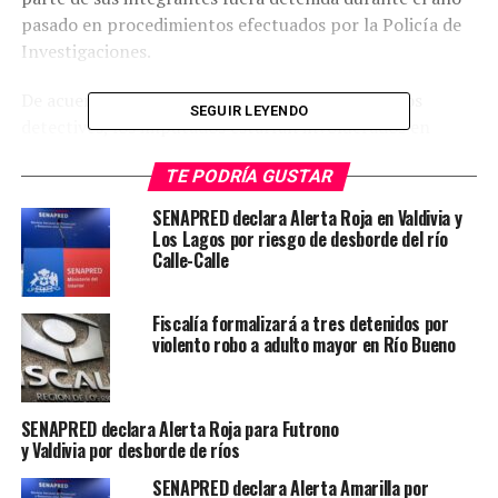
pasado en procedimientos efectuados por la Policía de
Investigaciones.
De acuerdo con los antecedentes reunidos por los
SEGUIR LEYENDO
detectives, los imputados estarían involucrados en
delitos de homicidio frustrado, tráfico de drogas en
TE PODRÍA GUSTAR
pequeñas cantidades, amenazas, infracción a la Ley de
Control de Armas y lesiones.
SENAPRED declara Alerta Roja en Valdivia y
Los Lagos por riesgo de desborde del río
En el operativo fueron detenidos cuatro hombres y
Calle-Calle
cuatro mujeres, entre ellos un menor de edad. Según
informó la PDI, las víctimas identificaron a los
Fiscalía formalizará a tres detenidos por
involucrados como presuntos autores de los hechos
violento robo a adulto mayor en Río Bueno
investigados. Todos los arrestados son de nacionalidad
chilena y seis de ellos registran antecedentes policiales.
SENAPRED declara Alerta Roja para Futrono
Durante los allanamientos, los detectives incautaron
y Valdivia por desborde de ríos
una escopeta artesanal, dos pistolas de fogueo
SENAPRED declara Alerta Amarilla por
modificadas para efectuar disparos, un cartucho calibre