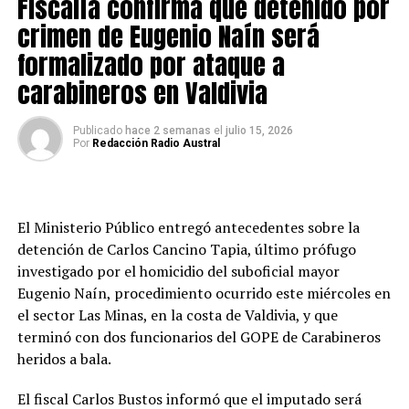
Fiscalía confirma que detenido por
del Complejo Penitenciario de Valdivia.
crimen de Eugenio Naín será
En su resolución, la Corte sostuvo que el tribunal de
formalizado por ataque a
primera instancia fundamentó adecuadamente su
carabineros en Valdivia
decisión y valoró la prueba conforme a derecho,
descartando las alegaciones de la defensa respecto de
una supuesta falta de fundamentación.
Publicado
hace 2 semanas
el
julio 15, 2026
Por
Redacción Radio Austral
Asimismo, desestimó la causal de nulidad por una
eventual errónea aplicación del derecho, señalando que
el recurso no identificó ninguna norma jurídica aplicada
El Ministerio Público entregó antecedentes sobre la
incorrectamente y que sus argumentos solo expresaban
detención de Carlos Cancino Tapia, último prófugo
una discrepancia con la valoración realizada por el
investigado por el homicidio del suboficial mayor
tribunal.
Eugenio Naín, procedimiento ocurrido este miércoles en
el sector Las Minas, en la costa de Valdivia, y que
Los hechos acreditados
terminó con dos funcionarios del GOPE de Carabineros
heridos a bala.
Según estableció el Tribunal Oral, en los días previos al
22 de enero de 2020, Momberg sorprendió a un interno
El fiscal Carlos Bustos informó que el imputado será
del módulo 42 con un teléfono celular y le exigió el pago