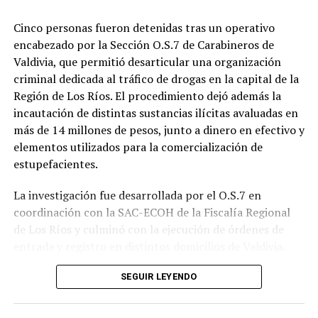
de menor complejidad.
Cinco personas fueron detenidas tras un operativo
En el mismo juicio, el Tribunal Oral absolvió a Momberg
“El funcionario del GOPE que está herido en su rostro
encabezado por la Sección O.S.7 de Carabineros de
de los cargos por incremento patrimonial relevante e
está en una situación de gravedad. Hay un segundo
Valdivia, que permitió desarticular una organización
injustificado y por cohecho, correspondientes a los
funcionario del GOPE herido con un impacto de
criminal dedicada al tráfico de drogas en la capital de la
hechos uno y tres de la acusación presentada por el
proyectil en su abdomen, pero está en un estado de
Región de Los Ríos. El procedimiento dejó además la
Ministerio Público.
menor gravedad que el primero”, señaló el fiscal Bustos.
incautación de distintas sustancias ilícitas avaluadas en
Post Views:
7
más de 14 millones de pesos, junto a dinero en efectivo y
El imputado también resultó herido durante el
elementos utilizados para la comercialización de
enfrentamiento, con un impacto balístico en el rostro,
estupefacientes.
siendo trasladado hasta el Hospital Base de Valdivia
fuera de riesgo vital.
La investigación fue desarrollada por el O.S.7 en
coordinación con la SAC-ECOH de la Fiscalía Regional
Investigación por homicidio de Eugenio
de Los Ríos y culminó con la ejecución de órdenes de
Naín
entrada y registro en distintos domicilios de Valdivia.
Los allanamientos contaron con el apoyo del Grupo de
El fiscal Bustos recordó que la investigación por el
SEGUIR LEYENDO
Operaciones Policiales Especiales (G.O.P.E.) de
homicidio del suboficial mayor Eugenio Naín se inició en
Carabineros, permitiendo incautar 1.670 dosis de
2020 y ya cuenta con una persona condenada a 32 años