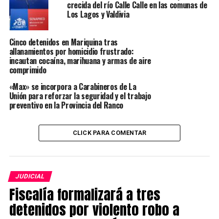
crecida del río Calle Calle en las comunas de
12, 27 cartuchos de salva de 9 milímetros, cinco
Los Lagos y Valdivia
teléfonos celulares, además de clorhidrato de cocaína,
cannabis sativa y dinero en efectivo.
Cinco detenidos en Mariquina tras
allanamientos por homicidio frustrado:
Los ocho detenidos fueron puestos a disposición del
incautan cocaína, marihuana y armas de aire
Juzgado de Garantía de Los Lagos, donde se realizó el
comprimido
respectivo control de detención
«Max» se incorpora a Carabineros de La
Unión para reforzar la seguridad y el trabajo
Post Views:
27
preventivo en la Provincia del Ranco
TAGS
JUDICIAL
POLICIAL
REGION DE LOS RIOS
CLICK PARA COMENTAR
SIGUIENTE
Histórico operativo en Los Ríos permite incautar más de
media tonelada de marihuana y desarticular red de
narcotráfico
JUDICIAL
NO TE PIERDAS
Incautan 49 armas artesanales y 41 celulares en
Fiscalía formalizará a tres
operativo de Gendarmería en cárcel de Valdivia
detenidos por violento robo a