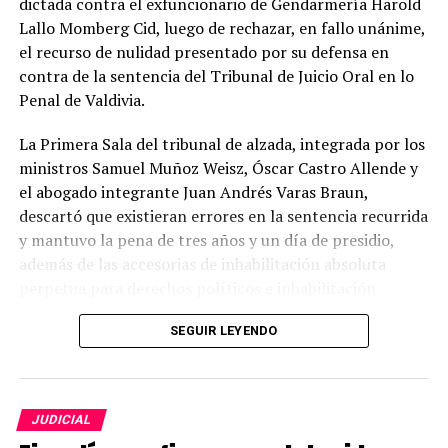
dictada contra el exfuncionario de Gendarmería Harold
Lallo Momberg Cid, luego de rechazar, en fallo unánime,
Post Views:
3
el recurso de nulidad presentado por su defensa en
contra de la sentencia del Tribunal de Juicio Oral en lo
Penal de Valdivia.
La Primera Sala del tribunal de alzada, integrada por los
ministros Samuel Muñoz Weisz, Óscar Castro Allende y
el abogado integrante Juan Andrés Varas Braun,
descartó que existieran errores en la sentencia recurrida
y mantuvo la pena de tres años y un día de presidio,
además de las accesorias de inhabilitación absoluta
perpetua para derechos políticos e inhabilitación
absoluta para ejercer cargos y oficios públicos durante
SEGUIR LEYENDO
el tiempo de la condena.
El exgendarme fue condenado como autor de dos delitos
consumados de apremios ilegítimos, ocurridos el 5 de
JUDICIAL
noviembre de 2019 y el 22 de enero de 2020 al interior