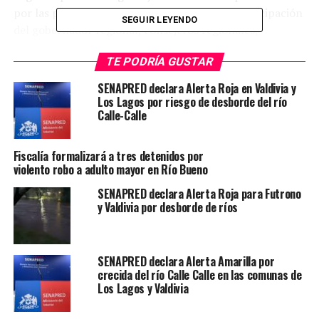
por las propias autoridades y contó con la participación
SEGUIR LEYENDO
del gobernador regional, consejeros regionales,
representantes municipales, concejales y el diputado
TE PODRÍA GUSTAR
Matías Hernández, entre otros actores vinculados al
territorio.
SENAPRED declara Alerta Roja en Valdivia y
Los Lagos por riesgo de desborde del río
Entre los asistentes estuvieron los consejeros regionales
Calle-Calle
Juan Carlos Farías, Camila Mattar y Felipe López,
además de representantes de la Municipalidad de
Fiscalía formalizará a tres detenidos por
Valdivia, el concejal Luis Contreras y el concejal de Los
violento robo a adulto mayor en Río Bueno
Lagos Felipe Bustos.
SENAPRED declara Alerta Roja para Futrono
y Valdivia por desborde de ríos
De acuerdo con De Pablo, uno de los principales
acuerdos alcanzados fue el compromiso de las
autoridades de respaldar políticamente las demandas
SENAPRED declara Alerta Amarilla por
del movimiento y representar la preocupación regional
crecida del río Calle Calle en las comunas de
ante organismos e instancias de nivel nacional.
Los Lagos y Valdivia
La vocera destacó que la defensa del río San Pedro ha