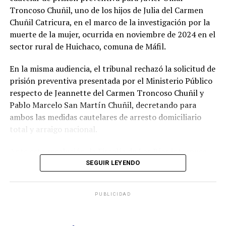
Troncoso Chuñil, uno de los hijos de Julia del Carmen
Con esta resolución, el servicio queda habilitado para su
Chuñil Catricura, en el marco de la investigación por la
funcionamiento inmediato, respondiendo a la demanda
muerte de la mujer, ocurrida en noviembre de 2024 en el
de conectividad de los habitantes de San Javier y
sector rural de Huichaco, comuna de Máfil.
sectores cercanos. La reactivación del balseo también
pone fin a las jornadas de protesta registradas durante
En la misma audiencia, el tribunal rechazó la solicitud de
la última semana en la ruta, normalizando el tránsito
prisión preventiva presentada por el Ministerio Público
entre las distintas comunidades rurales.
respecto de Jeannette del Carmen Troncoso Chuñil y
Pablo Marcelo San Martín Chuñil, decretando para
Post Views:
98
ambos las medidas cautelares de arresto domiciliario
total y arraigo nacional.
Ante esta resolución, la Fiscalía de Los Ríos interpuso
un recurso de apelación verbal para que la Corte de
SEGUIR LEYENDO
Apelaciones de Valdivia revise la decisión del juez de
Garantía y decrete la prisión preventiva también para
PUBLICIDAD
Pablo San Martín y Jeannette Troncoso. Mientras se
resuelve el recurso, los imputados permanecerán
detenidos en el Complejo Penitenciario de Valdivia.