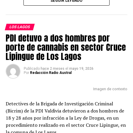
Los Lagos, quienes trabajaron en el control de las llamas
SEGUIR LEYENDO
y evitaron que el fuego se extendiera hacia
construcciones cercanas. Una vez contenida la
Redacción Radio Austral
emergencia, los equipos realizaron la remoción de
LOS LAGOS
escombros, encontrando un cuerpo sin vida al interior
PDI detuvo a dos hombres por
de la vivienda.
porte de cannabis en sector Cruce
La víctima correspondería a un hombre de 76 años,
Lipingue de Los Lagos
quien habitaba el inmueble siniestrado.
Por instrucción del Ministerio Público, detectives de la
Publicado
hace 2 meses
el
mayo 19, 2026
Por
Redacción Radio Austral
Brigada de Homicidios y especialistas del LACRIM
realizaron las primeras diligencias en el sitio del suceso,
Imagen de contexto
orientadas a establecer la identidad de la persona
fallecida, la causa de muerte y las circunstancias en que
Detectives de la Brigada de Investigación Criminal
se originó el incendio.
(Bicrim) de la PDI Valdivia detuvieron a dos hombres de
18 y 28 años por infracción a la Ley de Drogas, en un
Las pericias deberán determinar el punto de inicio y
procedimiento realizado en el sector Cruce Lipingue, en
origen del fuego, mientras continúan las labores
la comuna de Los Lagos.
investigativas en el lugar.