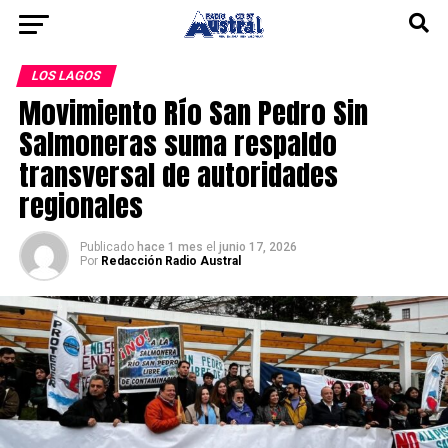
LOS LAGOS
Movimiento Río San Pedro Sin
Salmoneras suma respaldo
transversal de autoridades
regionales
Publicado
hace 1 mes
el
junio 17, 2026
Por
Redacción Radio Austral