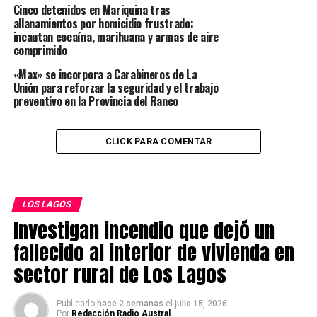
Cinco detenidos en Mariquina tras
logrado reunir a representantes de diversas tendencias
allanamientos por homicidio frustrado:
políticas en torno a una causa común, enfocada en la
incautan cocaína, marihuana y armas de aire
protección ambiental y el desarrollo sustentable del
comprimido
territorio.
«Max» se incorpora a Carabineros de La
Unión para reforzar la seguridad y el trabajo
Durante la actividad también participó el diputado
preventivo en la Provincia del Ranco
Matías Hernández, quien informó que se encuentra
analizando los antecedentes del caso y que evalúa
impulsar una iniciativa legal destinada a evitar que
CLICK PARA COMENTAR
proyectos similares puedan ejecutarse utilizando
permisos ambientales otorgados bajo contextos
normativos ya superados.
LOS LAGOS
Investigan incendio que dejó un
Uno de los cuestionamientos centrales del movimiento
apunta a que la iniciativa de la empresa Salmones
fallecido al interior de vivienda en
Antártica se sustenta en una Resolución de Calificación
sector rural de Los Lagos
Ambiental aprobada en 2008. A juicio de la organización,
resulta necesario que el proyecto sea reevaluado
Publicado
hace 2 semanas
el
julio 15, 2026
considerando las condiciones ambientales, sociales y
Por
Redacción Radio Austral