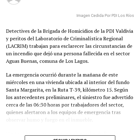
regulatorias vigentes en la actualidad.
Imagen Cedida Por PDI Los Ríos
Paralelamente, el movimiento mantiene diversas
acciones judiciales y administrativas para frenar la
Detectives de la Brigada de Homicidios de la PDI Valdivia
iniciativa, entre ellas una solicitud de caducidad de la
y peritos del Laboratorio de Criminalística Regional
Resolución de Calificación Ambiental. Además, continúa
(LACRIM) trabajan para esclarecer las circunstancias de
fortaleciendo alianzas con organizaciones ambientales y
un incendio que dejó una persona fallecida en el sector
sociales de la región para ampliar el alcance de su
Aguas Buenas, comuna de Los Lagos.
campaña en defensa del río San Pedro.
La emergencia ocurrió durante la mañana de este
Post Views:
33
miércoles en una vivienda ubicada al interior del fundo
TAGS
LOS LAGOS
REGION DE LOS RIOS
VALDIVIA
Santa Margarita, en la Ruta T-39, kilómetro 15. Según
los antecedentes preliminares, el siniestro fue advertido
SIGUIENTE
Fondo Concursable de Aguas Décima alcanza cifra
cerca de las 06:30 horas por trabajadores del sector,
récord de postulaciones en Valdivia
quienes alertaron a los equipos de emergencia tras
observar humo y fuego en el inmueble.
NO TE PIERDAS
Sección de Empleo de Valdivia atenderá en nuevas
Hasta el lugar concurrieron voluntarios de Bomberos de
dependencias para fortalecer la inserción laboral