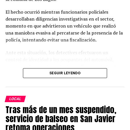
El hecho ocurrió mientras funcionarios policiales
Post Views:
26
desarrollaban diligencias investigativas en el sector,
momento en que advirtieron un vehículo que realizó
una maniobra evasiva al percatarse de la presencia de la
policía, intentando evitar una fiscalización.
Ante esta situación, los detectives efectuaron un
control de identidad a los ocupantes del automóvil,
encontrando bajo el asiento del copiloto una bolsa de
nylon con una sustancia vegetal de características
SEGUIR LEYENDO
similares a cannabis.
La sustancia fue sometida a una prueba de campo, la que
LOCAL
arrojó resultado positivo para cannabis, procediendo a
Tras más de un mes suspendido,
la detención de ambos ocupantes y a la incautación de la
droga.
servicio de balseo en San Javier
retoma operaciones
Según informó la PDI, se decomisaron 15 gramos de