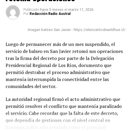
cannabis. Ambos detenidos, de nacionalidad chilena,
fueron puestos a disposición de la Justicia.
Publicado
hace 5 meses
el
marzo 11, 2026
Por
Redacción Radio Austral
Post Views:
44
Imagen balseo San Javier - https://elencantodeantilhue.cl/
Luego de permanecer más de un mes suspendido, el
servicio de balseo en San Javier retomó sus operaciones
tras la firma del decreto por parte de la Delegación
Presidencial Regional de Los Ríos, documento que
permitió destrabar el proceso administrativo que
mantenía interrumpida la conectividad entre las
comunidades del sector.
La autoridad regional firmó el acto administrativo que
permitió resolver el conflicto que mantenía paralizado
el servicio. Cabe recordar que la falta de este decreto,
que dependía de gestiones con el nivel central en
Santiago, había sido señalada como el principal