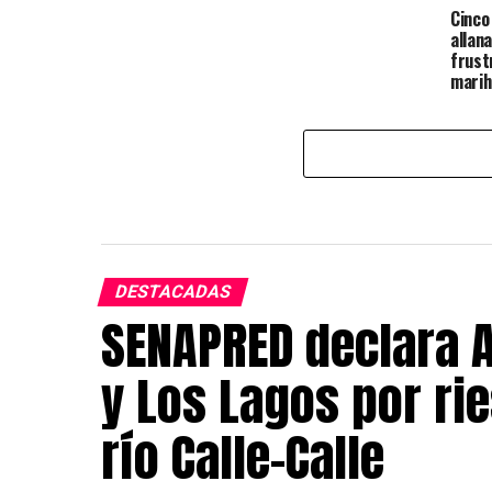
Cinco
allan
frust
marih
compr
DESTACADAS
SENAPRED declara A
y Los Lagos por ri
río Calle-Calle