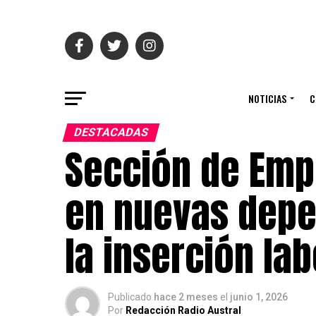
NOTICIAS
C
DESTACADAS
Sección de Empl
en nuevas depe
la inserción lab
Publicado
hace 2 meses
el
junio 1, 2026
Por
Redacción Radio Austral