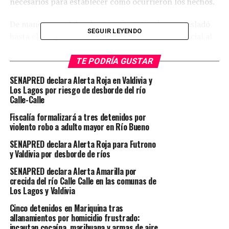
necesarios para establecer cómo ocurrieron los hechos.
De manera paralela, el equipo investigador se trasladó
SEGUIR LEYENDO
hasta el Hospital Base de Osorno, recinto asistencial al
que fue derivada la víctima, con el propósito de recabar
mayores antecedentes que contribuyan al
TE PODRÍA GUSTAR
esclarecimiento del caso.
SENAPRED declara Alerta Roja en Valdivia y
Los Lagos por riesgo de desborde del río
Las diligencias continúan en desarrollo y están
Calle-Calle
orientadas a determinar la identidad y el paradero del
Fiscalía formalizará a tres detenidos por
autor de los disparos que provocaron la muerte del
violento robo a adulto mayor en Río Bueno
hombre.
SENAPRED declara Alerta Roja para Futrono
y Valdivia por desborde de ríos
Post Views:
24
SENAPRED declara Alerta Amarilla por
TAGS
LA UNIÓN
POLICIAL
REGION DE LOS RIOS
crecida del río Calle Calle en las comunas de
Los Lagos y Valdivia
SIGUIENTE
Tres adultos mayores mueren en incendio que destruyó
Cinco detenidos en Mariquina tras
una vivienda en Río Bueno
allanamientos por homicidio frustrado:
incautan cocaína, marihuana y armas de aire
NO TE PIERDAS