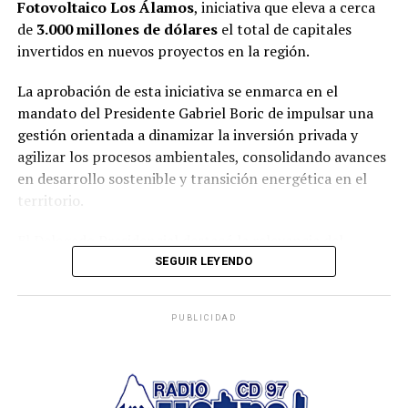
Fotovoltaico Los Álamos
, iniciativa que eleva a cerca
de
3.000 millones de dólares
el total de capitales
invertidos en nuevos proyectos en la región.
La aprobación de esta iniciativa se enmarca en el
mandato del Presidente Gabriel Boric de impulsar una
gestión orientada a dinamizar la inversión privada y
agilizar los procesos ambientales, consolidando avances
en desarrollo sostenible y transición energética en el
territorio.
El Delegado Presidencial destacó la relevancia del
proyecto, señalando que “este proyecto refleja el
SEGUIR LEYENDO
compromiso del Gobierno del Presidente Gabriel Boric
con una gestión moderna, eficiente y ambientalmente
PUBLICIDAD
responsable. La Región de Los Ríos está consolidando un
camino hacia la sostenibilidad energética, promoviendo
la inversión privada y fortaleciendo el desarrollo local
desde una mirada descentralizada y estratégica”.