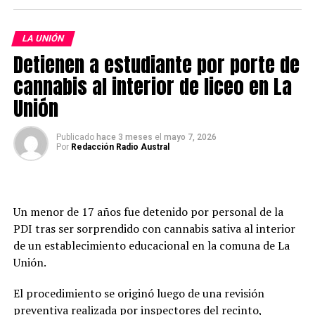
contribuyendo al trabajo preventivo que desarrolla la
institución en la provincia.
LA UNIÓN
Detienen a estudiante por porte de
El comisario de la Tercera Comisaría de La Unión, mayor
César Henríquez, valoró la incorporación del nuevo
cannabis al interior de liceo en La
integrante institucional y destacó que, además de
Unión
cumplir funciones operativas, será un importante nexo
con la comunidad.
Publicado
hace 3 meses
el
mayo 7, 2026
Por
Redacción Radio Austral
«Hay incorporaciones que llegan para cumplir una
misión y otras que llegan para ganarse el corazón de
todos. Hoy queremos presentarles a alguien muy
especial. Él es Max, el nuevo integrante de Carabineros
Un menor de 17 años fue detenido por personal de la
de La Unión», señaló el oficial.
PDI tras ser sorprendido con cannabis sativa al interior
de un establecimiento educacional en la comuna de La
Asimismo, indicó que el can «no usa uniforme, no
Unión.
conduce un radiopatrulla, pero con su alegría, nobleza y
entusiasmo ya comenzó a ganarse el cariño de todos».
El procedimiento se originó luego de una revisión
preventiva realizada por inspectores del recinto,