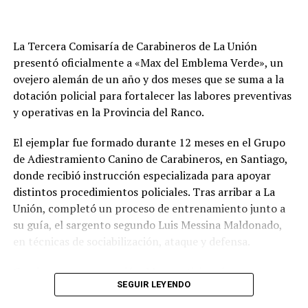
La Tercera Comisaría de Carabineros de La Unión
presentó oficialmente a «Max del Emblema Verde», un
ovejero alemán de un año y dos meses que se suma a la
dotación policial para fortalecer las labores preventivas
y operativas en la Provincia del Ranco.
El ejemplar fue formado durante 12 meses en el Grupo
de Adiestramiento Canino de Carabineros, en Santiago,
donde recibió instrucción especializada para apoyar
distintos procedimientos policiales. Tras arribar a La
Unión, completó un proceso de entrenamiento junto a
su guía, el sargento segundo Luis Messina Maldonado,
en técnicas de sociabilización, ataque y defensa.
Gracias a esa preparación, Max participará en
SEGUIR LEYENDO
patrullajes de infantería, control de muchedumbres,
apoyo en aprehensiones y otras labores de seguridad,