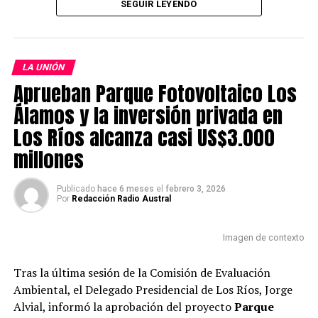
en la que se formalizó la investigación por tráfico de
SEGUIR LEYENDO
drogas en pequeñas cantidades.
Durante la audiencia, la Fiscalía solicitó la medida
LA UNIÓN
cautelar de prisión preventiva para dos de los acusados,
Aprueban Parque Fotovoltaico Los
petición que fue acogida por el tribunal al estimar que
su libertad representa un riesgo para la seguridad
Álamos y la inversión privada en
pública. En tanto, se fijó un plazo de 100 días para el
Los Ríos alcanza casi US$3.000
desarrollo de la investigación.
millones
Post Views:
78
Publicado
hace 6 meses
el
febrero 3, 2026
Por
Redacción Radio Austral
Imagen de contexto
Tras la última sesión de la Comisión de Evaluación
Ambiental, el Delegado Presidencial de Los Ríos, Jorge
Alvial, informó la aprobación del proyecto
Parque