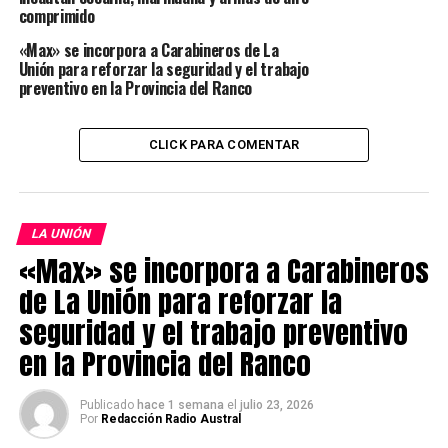
comprimido
Detienen en Malalhue a condenado por abuso sexual
infantil que permanecía prófugo desde 2025
«Max» se incorpora a Carabineros de La
Unión para reforzar la seguridad y el trabajo
preventivo en la Provincia del Ranco
Redacción Radio Austral
CLICK PARA COMENTAR
LA UNIÓN
«Max» se incorpora a Carabineros
de La Unión para reforzar la
seguridad y el trabajo preventivo
en la Provincia del Ranco
Publicado
hace 1 semana
el
julio 23, 2026
Por
Redacción Radio Austral