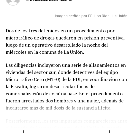
Posteriormente, el menor fue puesto a disposición del
Juzgado de Garantía de La Unión para el respectivo
control de detención.
Imagen cedida por PDI Los Ríos - La Unión
Post Views:
50
Dos de los tres detenidos en un procedimiento por
microtráfico de drogas quedaron en prisión preventiva,
luego de un operativo desarrollado la noche del
miércoles en la comuna de La Unión.
Las diligencias incluyeron una serie de allanamientos en
viviendas del sector sur, donde detectives del equipo
Microtráfico Cero (MT-0) de la PDI, en coordinación con
la Fiscalía, lograron desarticular focos de
comercialización de cocaína base. En el procedimiento
fueron arrestados dos hombres y una mujer, además de
incautarse más de mil dosis de la sustancia ilícita.
Posteriormente, los tres imputados comparecieron ante
el Juzgado de Letras y Garantía de La Unión, instancia