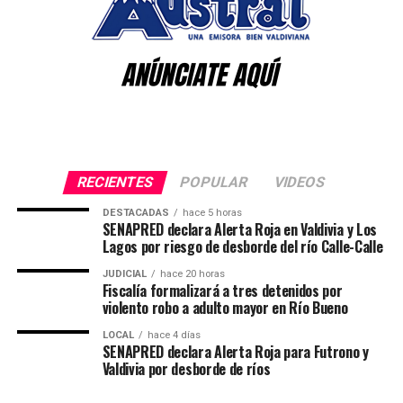
El
Parque Fotovoltaico Los Álamos
considera la
construcción y operación de una planta solar con una
capacidad instalada de
11,45 MW
, que inyectará
9 MW
al sistema eléctrico local bajo la modalidad de
Pequeño
Medio de Generación Distribuida (PMGD)
. La
inversión total supera los
12 millones de dólares
e
incluye la instalación de
18.928 paneles fotovoltaicos
,
36 inversores
y
dos centros de transformación
.
RECIENTES
POPULAR
VIDEOS
El proyecto incorporará además tecnología de
DESTACADAS
hace 5 horas
SENAPRED declara Alerta Roja en Valdivia y Los
almacenamiento de energía mediante sistemas de
Lagos por riesgo de desborde del río Calle-Calle
baterías
BESS
, con una capacidad de
18 MWh por
JUDICIAL
hace 20 horas
sector solar
, lo que permitirá optimizar el uso de la
Fiscalía formalizará a tres detenidos por
energía y asegurar un suministro más estable en
violento robo a adulto mayor en Río Bueno
períodos de alta demanda.
LOCAL
hace 4 días
SENAPRED declara Alerta Roja para Futrono y
La conexión al sistema eléctrico se realizará a través de
Valdivia por desborde de ríos
una línea mixta, soterrada y aérea, que enlazará la