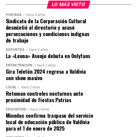
planta con el alimentador
“Aldea Campesina”
y la
LO MÁS VISTO
subestación
“La Unión”
. Con una vida útil estimada de
30 años
, la iniciativa se alinea con la política nacional
PORTADA
hace 2 años
Sindicato de la Corporación Cultural
de
Transición Energética Justa
, orientada a promover
desmintió al directorio y acusó
inversiones limpias de alto impacto económico y
persecuciones y condiciones indignas
ambiental.
de trabajo
DEPORTES
hace 2 años
Con esta aprobación, el Gobierno reafirma su
La «Leona» Asenjo debuta en Onlyfans
compromiso con el crecimiento sostenible y con
posicionar a la Región de Los Ríos como un referente en
ENTRETENCIÓN
hace 2 años
Gira Teletón 2024 regresa a Valdivia
energías renovables y atracción de inversiones para el
con show masivo
desarrollo territorial.
LOCAL
hace 2 años
Retoman controles nocturnos ante
Post Views:
114
proximidad de Fiestas Patrias
EDUCACIÓN
hace 2 años
Mineduc confirma traspaso del servicio
local de educación pública de Valdivia
para el 1 de enero de 2025