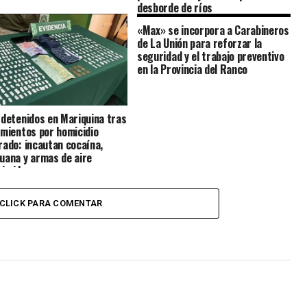
desborde de ríos
«Max» se incorpora a Carabineros
de La Unión para reforzar la
seguridad y el trabajo preventivo
en la Provincia del Ranco
 detenidos en Mariquina tras
amientos por homicidio
rado: incautan cocaína,
uana y armas de aire
imido
CLICK PARA COMENTAR