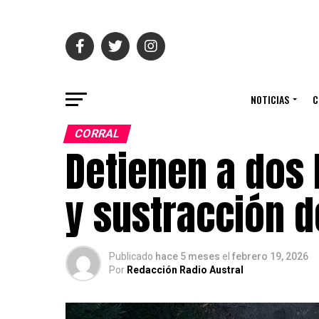
NOTICIAS
C
CORRAL
Detienen a dos
y sustracción d
Publicado
hace 5 meses
el
febrero 19, 2026
Por
Redacción Radio Austral