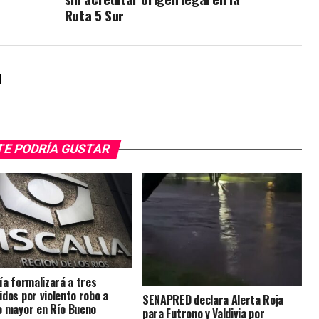
Ruta 5 Sur
l
TE PODRÍA GUSTAR
lía formalizará a tres
idos por violento robo a
SENAPRED declara Alerta Roja
o mayor en Río Bueno
para Futrono y Valdivia por