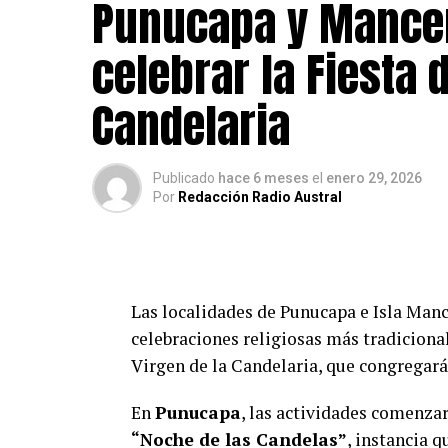
Punucapa y Mancer
celebrar la Fiesta 
Candelaria
Publicado
hace 6 meses
el
enero 29, 2026
Por
Redacción Radio Austral
Las localidades de Punucapa e Isla Mance
celebraciones religiosas más tradicional
Virgen de la Candelaria, que congregará
En
Punucapa
, las actividades comenza
“Noche de las Candelas”
, instancia 