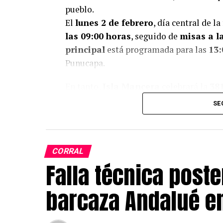
pueblo.
El
lunes 2 de febrero
, día central de la
las 09:00 horas
, seguido de
misas a la
principal
está programada para las
13:
Punucapa.
En tanto,
Isla Mancera
celebrará la
381
Santísima, en la advocación de la V
SE
se desarrolla la tradicional
novena a la
1 de febrero
con una última jornada a 
horas
, se efectuará la
procesión al at
CORRAL
el
Castillo San Pedro de Alcántara
,
Falla técnica poste
la
eucaristía nocturna de bendición 
iglesia San Antonio. Desde la organiza
barcaza Andalué en
Niebla
una vez finalizadas las actividad
Para el
lunes 2 de febrero
, el progra