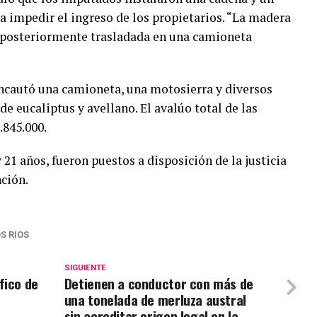
ra impedir el ingreso de los propietarios. “La madera
 posteriormente trasladada en una camioneta
incautó una camioneta, una motosierra y diversos
e eucaliptus y avellano. El avalúo total de las
.845.000.
21 años, fueron puestos a disposición de la justicia
nción.
S RIOS
SIGUIENTE
fico de
Detienen a conductor con más de
una tonelada de merluza austral
sin acreditar origen legal en la