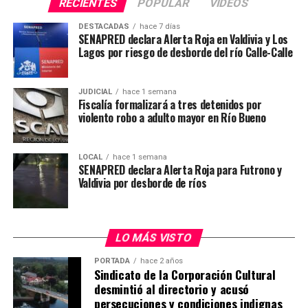
Cetep.
RECIENTES
POPULAR
VIDEOS
DESTACADAS
hace 7 días
Post Views:
1.068
SENAPRED declara Alerta Roja en Valdivia y Los
Lagos por riesgo de desborde del río Calle-Calle
JUDICIAL
hace 1 semana
Fiscalía formalizará a tres detenidos por
violento robo a adulto mayor en Río Bueno
LOCAL
hace 1 semana
SENAPRED declara Alerta Roja para Futrono y
Valdivia por desborde de ríos
LO MÁS VISTO
PORTADA
hace 2 años
Sindicato de la Corporación Cultural
desmintió al directorio y acusó
persecuciones y condiciones indignas