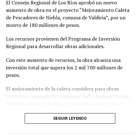
El Consejo Regional de Los Ríos aprobó un nuevo
aumento de obra en el proyecto “Mejoramiento Caleta
de Pescadores de Niebla, comuna de Valdivia”, por un
monto de 180 millones de pesos.
Los recursos provienen del Programa de Inversión
Regional para desarrollar obras adicionales.
Con este aumento de recursos, la obra alcanza una
inversión total que supera los 2 mil 700 millones de
pesos.
El mejoramiento de la caleta considera para obras
terrestres, una sala de reuniones; hall y bodega; baños;
taller de encarne; bodega; caseta de control; sala de
ventas; edificio multiuso; zona abierta y cubierta.
Mientras que para obras marítimas, considera un
SEGUIR LEYENDO
pontón, una pasarela basculante y una escollera.
Post Views:
1.350