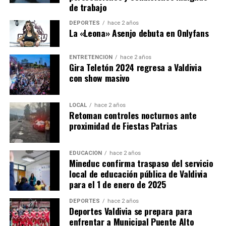
de trabajo
DEPORTES
hace 2 años
La «Leona» Asenjo debuta en Onlyfans
ENTRETENCIÓN
hace 2 años
Gira Teletón 2024 regresa a Valdivia
con show masivo
LOCAL
hace 2 años
Retoman controles nocturnos ante
proximidad de Fiestas Patrias
EDUCACIÓN
hace 2 años
Mineduc confirma traspaso del servicio
local de educación pública de Valdivia
para el 1 de enero de 2025
DEPORTES
hace 2 años
Deportes Valdivia se prepara para
enfrentar a Municipal Puente Alto