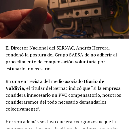
Barrera.
Las empresas que subestiman la importancia de la salud
mental enfrentan costos significativos, tanto en
términos de recursos humanos como financieros. Un
ambiente laboral tóxico, donde el acoso y la presión
constante son la norma, no solo deteriora la salud de los
El Director Nacional del SERNAC, Andrés Herrera,
trabajadores, sino que también daña la reputación de la
condenó la postura del Grupo SAESA de no adherir al
organización y su capacidad para atraer y retener
procedimiento de compensación voluntaria por
talento.
estimarlo innecesario.
Un avance
En una entrevista del medio asociado
Diario de
Valdivia
, el titular del Sernac indicó que “si la empresa
Ante esta problemática, la Ley Karin, aprobada en Chile,
considera innecesario un PVC compensatorio, nosotros
se presenta como un hito fundamental para garantizar
consideraremos del todo necesario demandarlos
la protección de los trabajadores frente al acoso laboral
colectivamente”.
y el estrés excesivo.
Herrera además sostuvo que era «vergonzoso» que la
Inspirada en el trágico caso de Karin, una trabajadora
empresa no estuviera a la altura de sentarse a acordar