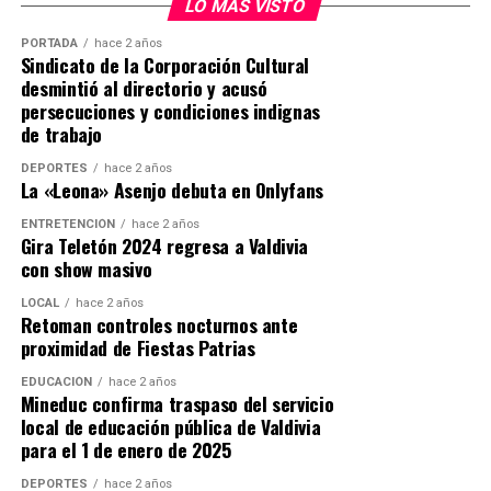
LO MÁS VISTO
desarrollado por los equipos especializados que
participaron en la búsqueda del imputado y reiteró que
PORTADA
hace 2 años
Sindicato de la Corporación Cultural
la institución continuará realizando diligencias para
desmintió al directorio y acusó
ubicar a personas prófugas de la justicia.
persecuciones y condiciones indignas
de trabajo
“Le pido a toda la gente que siga rezando, que siga
pidiendo por la salud del cabo primero Cosme”, expresó.
DEPORTES
hace 2 años
La «Leona» Asenjo debuta en Onlyfans
Procedimiento terminó con imputado
ENTRETENCIÓN
hace 2 años
Gira Teletón 2024 regresa a Valdivia
detenido
con show masivo
El operativo se desarrolló durante la tarde del miércoles
LOCAL
hace 2 años
Retoman controles nocturnos ante
15 de julio en una vivienda ubicada en el sector Las
proximidad de Fiestas Patrias
Minas, donde personal del Grupo de Operaciones
Policiales Especiales (GOPE) intentaba concretar la
EDUCACIÓN
hace 2 años
Mineduc confirma traspaso del servicio
captura de Carlos Cancino Tapia.
local de educación pública de Valdivia
para el 1 de enero de 2025
Según los antecedentes investigativos, el sujeto era
buscado por su presunta participación en el homicidio
DEPORTES
hace 2 años