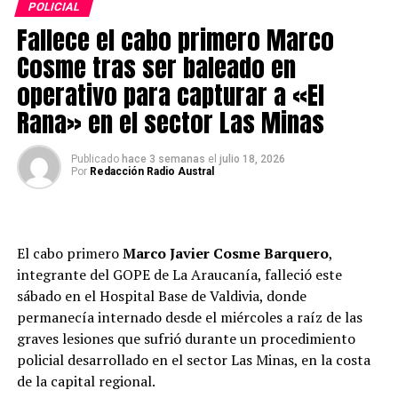
POLICIAL
Como resultado de los allanamientos, Carabineros
Fallece el cabo primero Marco
detuvo a cinco personas. Dos de ellas mantenían
órdenes de detención vigentes por los delitos de
Cosme tras ser baleado en
homicidio frustrado y tráfico de drogas en pequeñas
operativo para capturar a «El
cantidades.
Rana» en el sector Las Minas
Durante el operativo se incautaron 353 envoltorios de
papel cuadriculado, 30 dosis de clorhidrato de cocaína,
Publicado
hace 3 semanas
el
julio 18, 2026
Por
Redacción Radio Austral
20 bolsas con marihuana elaborada, tres balanzas
digitales, cinco teléfonos celulares, un vehículo Nissan
Tiida y $31.510 en efectivo.
El cabo primero
Marco Javier Cosme Barquero
,
Además, los funcionarios encontraron dos pistolas de
integrante del GOPE de La Araucanía, falleció este
aire comprimido, un rifle de aire comprimido con mira
sábado en el Hospital Base de Valdivia, donde
telescópica, 15 balines de acero, una vaina percutada
permanecía internado desde el miércoles a raíz de las
calibre 9 milímetros y un cartucho sin percutar marca
graves lesiones que sufrió durante un procedimiento
CBC, elementos que serán incorporados como evidencia
policial desarrollado en el sector Las Minas, en la costa
en la investigación.
de la capital regional.