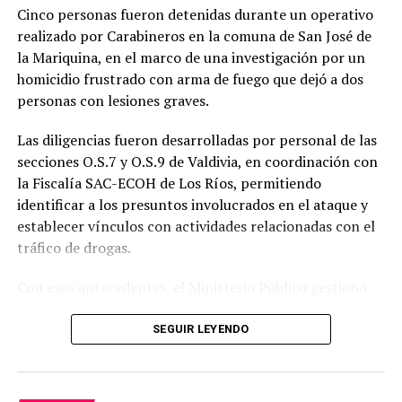
NO TE PIERDAS
Cinco personas fueron detenidas durante un operativo
Se avecina nuevo frente de vientos a la región
realizado por Carabineros en la comuna de San José de
la Mariquina, en el marco de una investigación por un
homicidio frustrado con arma de fuego que dejó a dos
Redacción
personas con lesiones graves.
Las diligencias fueron desarrolladas por personal de las
secciones O.S.7 y O.S.9 de Valdivia, en coordinación con
la Fiscalía SAC-ECOH de Los Ríos, permitiendo
identificar a los presuntos involucrados en el ataque y
establecer vínculos con actividades relacionadas con el
tráfico de drogas.
Con esos antecedentes, el Ministerio Público gestionó
órdenes de detención y de entrada y registro para tres
domicilios ubicados en distintos sectores de la población
SEGUIR LEYENDO
San Francisco. El procedimiento contó con el apoyo del
G.O.P.E., C.O.P. y Centauro.