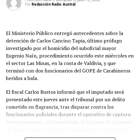
de sus órganos. Durante la jornada, el director general
Publicado
hace 3 semanas
el
julio 15, 2026
Por
Redacción Radio Austral
de Carabineros llegó hasta el Hospital Base de Valdivia
para acompañar a los familiares y al personal
institucional.
El Ministerio Público entregó antecedentes sobre la
El procedimiento
detención de Carlos Cancino Tapia, último prófugo
investigado por el homicidio del suboficial mayor
El operativo se desarrolló durante la mañana del
Eugenio Naín, procedimiento ocurrido este miércoles en
miércoles en el sector Las Minas, donde equipos
el sector Las Minas, en la costa de Valdivia, y que
especializados del GOPE lograron ubicar a Cancino
terminó con dos funcionarios del GOPE de Carabineros
Tapia. Según los antecedentes reunidos por la
heridos a bala.
investigación, el imputado respondió con disparos al
momento en que se intentaba concretar su detención,
El fiscal Carlos Bustos informó que el imputado será
dando origen a un enfrentamiento armado.
presentado este jueves ante el tribunal por un delito
cometido en flagrancia, tras disparar contra los
Fue en ese contexto que el cabo primero Cosme
funcionarios policiales durante el operativo de captura.
Barquero recibió el disparo que lo dejó con lesiones de
Posteriormente, será trasladado al Juzgado de Garantía
extrema gravedad. En el mismo procedimiento también
de Temuco para enfrentar la audiencia por su presunta
resultó herido el suboficial
Roberto Canio Quilaleo
,
participación en el homicidio del suboficial Naín.
quien sufrió un impacto balístico en el abdomen. Su