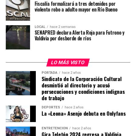
Fiscalía formalizará a tres detenidos por
recuperación en dependencias institucionales de
violento robo a adulto mayor en Río Bueno
Carabineros.
Operativo terminó con detención de
LOCAL
hace 2 semanas
SENAPRED declara Alerta Roja para Futrono y
imputado
Valdivia por desborde de ríos
El procedimiento policial se desarrolló cerca de las
12:30 horas en una vivienda ubicada en la comunidad
LO MÁS VISTO
Antillanca, sector Las Minas, donde personal del GOPE
buscaba detener a Carlos Esteban Cancino Tapia, quien
PORTADA
hace 2 años
Sindicato de la Corporación Cultural
mantenía una orden de detención vigente por el delito
desmintió al directorio y acusó
de homicidio de carabinero en servicio.
persecuciones y condiciones indignas
de trabajo
De acuerdo con los antecedentes preliminares, al
momento del ingreso policial el imputado habría
DEPORTES
hace 2 años
La «Leona» Asenjo debuta en Onlyfans
utilizado un revólver para disparar contra los
funcionarios, generándose un intercambio de disparos
en el lugar.
ENTRETENCIÓN
hace 2 años
Gira Teletón 2024 regresa a Valdivia