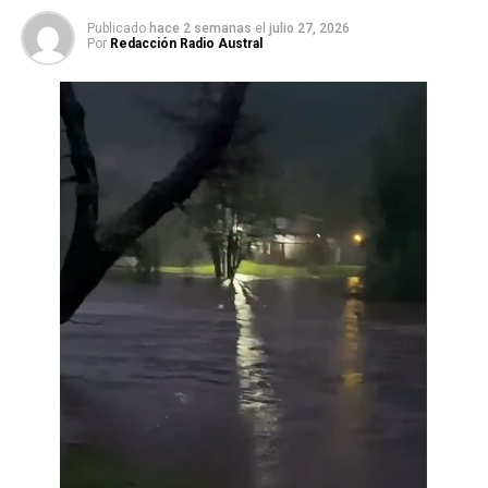
Publicado
hace 2 semanas
el
julio 27, 2026
Por
Redacción Radio Austral
Post Views:
643
TAGS
SIGUIENTE
Los Ríos: Se implementan 176 servicios de transporte
gratuito para facilitar la participación electoral
NO TE PIERDAS
Patrullas mixtas erradicaron foco de riesgo cerca del
Coliseo