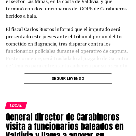
el sector Las Minas, en la costa de Valdivia, y que
que puedan afectar zonas urbanas, viviendas o
terminó con dos funcionarios del GOPE de Carabineros
infraestructura vial, la habilitación de canaletas o
heridos a bala.
colectores artesanales en sectores críticos y la
implementación de rutas alternativas para el tránsito.
El fiscal Carlos Bustos informó que el imputado será
presentado este jueves ante el tribunal por un delito
Finalmente, Senapred recomendó a la población evitar
cometido en flagrancia, tras disparar contra los
desplazamientos innecesarios, privilegiar el uso de
funcionarios policiales durante el operativo de captura.
vehículos de doble tracción cuando sea indispensable
Posteriormente, será trasladado al Juzgado de Garantía
movilizarse y trasladar preventivamente a las personas
de Temuco para enfrentar la audiencia por su presunta
más vulnerables hacia zonas seguras si las condiciones lo
participación en el homicidio del suboficial Naín.
requieren.
SEGUIR LEYENDO
Según explicó el persecutor, el procedimiento se
Post Views:
7
desarrolló cuando personal policial ejecutó una orden
de entrada y registro en un inmueble ubicado en el
LOCAL
sector Las Minas, donde se encontraba Cancino Tapia.
General director de Carabineros
Al momento del ingreso, el sujeto habría opuesto
resistencia utilizando un revólver y efectuando disparos
visita a funcionarios baleados en
contra los carabineros.
Valdivia y llama a apoyar su