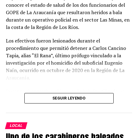
Naín
conocer el estado de salud de los dos funcionarios del
GOPE de La Araucanía que resultaron heridos a bala
El fiscal Bustos recordó que la investigación por el
durante un operativo policial en el sector Las Minas, en
homicidio del suboficial mayor Eugenio Naín se inició en
la costa de la Región de Los Ríos.
2020 y ya cuenta con una persona condenada a 32 años
de cárcel, además de otro imputado formalizado cuyo
Los efectivos fueron lesionados durante el
proceso investigativo continúa vigente.
procedimiento que permitió detener a Carlos Cancino
Tapia, alias “El Rana”, último prófugo vinculado a la
Carlos Cancino Tapia permanecía prófugo desde marzo
investigación por el homicidio del suboficial Eugenio
de 2021 y era uno de los últimos involucrados
Naín, ocurrido en octubre de 2020 en la Región de La
pendientes de captura en esta causa.
Araucanía.
Respecto de los antecedentes que vincularían al
Durante el operativo, el imputado habría utilizado un
detenido con el crimen, el fiscal señaló que existen
revólver para disparar contra los funcionarios policiales,
SEGUIR LEYENDO
diligencias como interceptaciones telefónicas realizadas
hiriendo al cabo primero Marco Cosme Barquero, quien
durante la investigación.
recibió un impacto balístico en el rostro, y al suboficial
Roberto Canio Quilaleo, quien resultó con una herida de
Según explicó, en una de estas comunicaciones,
LOCAL
bala en el abdomen.
registrada en la Región de Los Ríos, personas
Uno de los carabineros baleados
relacionadas con el lugar donde fue detenido Cancino