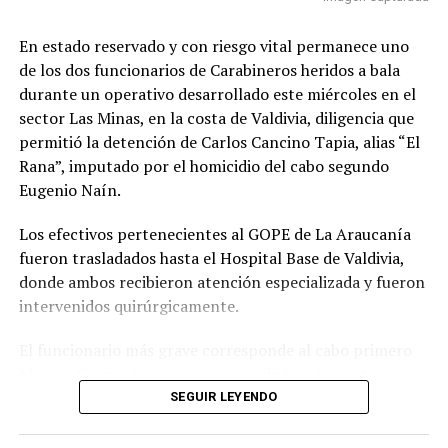
El general director también valoró el trabajo
En estado reservado y con riesgo vital permanece uno
desarrollado por los equipos especializados que
de los dos funcionarios de Carabineros heridos a bala
participaron en la búsqueda del imputado y reiteró que
durante un operativo desarrollado este miércoles en el
la institución continuará realizando diligencias para
sector Las Minas, en la costa de Valdivia, diligencia que
ubicar a personas prófugas de la justicia.
permitió la detención de Carlos Cancino Tapia, alias “El
Rana”, imputado por el homicidio del cabo segundo
“Le pido a toda la gente que siga rezando, que siga
Eugenio Naín.
pidiendo por la salud del cabo primero Cosme”, expresó.
Procedimiento terminó con imputado
Los efectivos pertenecientes al GOPE de La Araucanía
fueron trasladados hasta el Hospital Base de Valdivia,
detenido
donde ambos recibieron atención especializada y fueron
intervenidos quirúrgicamente.
El operativo se desarrolló durante la tarde del miércoles
15 de julio en una vivienda ubicada en el sector Las
El funcionario más grave corresponde al cabo primero
Minas, donde personal del Grupo de Operaciones
Marcos Cosme Arquero, quien recibió un impacto
Policiales Especiales (GOPE) intentaba concretar la
balístico en el rostro durante el enfrentamiento
SEGUIR LEYENDO
captura de Carlos Cancino Tapia.
registrado al momento de concretar la detención del
imputado. El carabinero fue ingresado de urgencia y