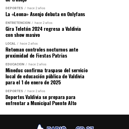
mantenía una orden de detención vigente por el delito
DEPORTES
hace 2 años
de homicidio de carabinero en servicio.
La «Leona» Asenjo debuta en Onlyfans
ENTRETENCIÓN
hace 2 años
De acuerdo con los antecedentes preliminares, al
Gira Teletón 2024 regresa a Valdivia
momento del ingreso policial el imputado habría
con show masivo
utilizado un revólver para disparar contra los
LOCAL
hace 2 años
funcionarios, generándose un intercambio de disparos
Retoman controles nocturnos ante
en el lugar.
proximidad de Fiestas Patrias
Cancino Tapia resultó herido durante el enfrentamiento
EDUCACIÓN
hace 2 años
Mineduc confirma traspaso del servicio
y fue trasladado también hasta el Hospital Base de
local de educación pública de Valdivia
Valdivia, donde ingresó con lesiones en la zona cervical y
para el 1 de enero de 2025
una extremidad inferior. Fue intervenido
DEPORTES
hace 2 años
quirúrgicamente, quedó internado en la Unidad de
Deportes Valdivia se prepara para
Cuidados Intensivos y se encuentra fuera de riesgo vital.
enfrentar a Municipal Puente Alto
El médico Vicente Schild indicó que el detenido no está
en condiciones médicas de enfrentar una audiencia de
formalización debido a que continúa en recuperación