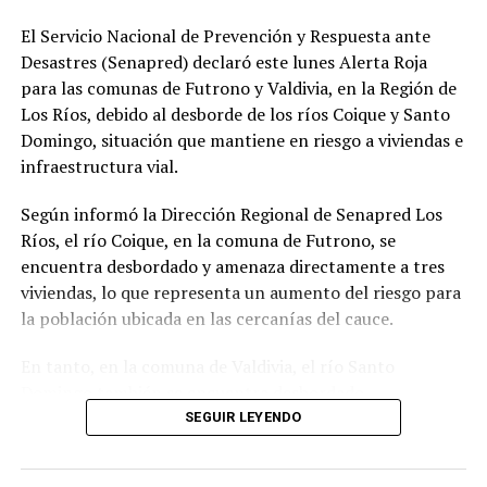
El Servicio Nacional de Prevención y Respuesta ante
Desastres (Senapred) declaró este lunes Alerta Roja
para las comunas de Futrono y Valdivia, en la Región de
Los Ríos, debido al desborde de los ríos Coique y Santo
Domingo, situación que mantiene en riesgo a viviendas e
infraestructura vial.
Según informó la Dirección Regional de Senapred Los
Ríos, el río Coique, en la comuna de Futrono, se
encuentra desbordado y amenaza directamente a tres
viviendas, lo que representa un aumento del riesgo para
la población ubicada en las cercanías del cauce.
En tanto, en la comuna de Valdivia, el río Santo
Domingo también se encuentra desbordado,
provocando la interrupción de la conectividad en la
SEGUIR LEYENDO
Ruta T-206 y una posible afectación a viviendas
cercanas.