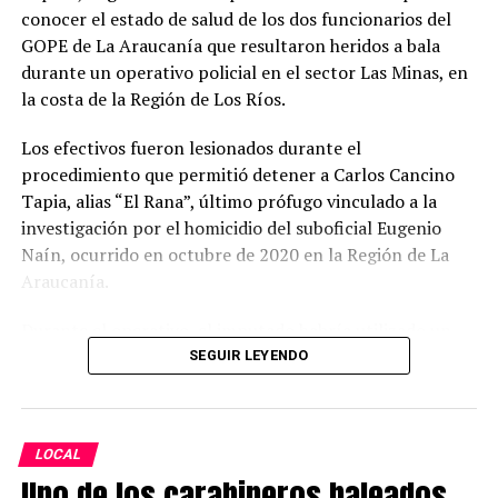
funcionario del GOPE herido con un impacto de
conocer el estado de salud de los dos funcionarios del
proyectil en su abdomen, pero está en un estado de
GOPE de La Araucanía que resultaron heridos a bala
menor gravedad que el primero”, señaló el fiscal Bustos.
durante un operativo policial en el sector Las Minas, en
la costa de la Región de Los Ríos.
El imputado también resultó herido durante el
enfrentamiento, con un impacto balístico en el rostro,
Los efectivos fueron lesionados durante el
siendo trasladado hasta el Hospital Base de Valdivia
procedimiento que permitió detener a Carlos Cancino
fuera de riesgo vital.
Tapia, alias “El Rana”, último prófugo vinculado a la
investigación por el homicidio del suboficial Eugenio
Investigación por homicidio de Eugenio
Naín, ocurrido en octubre de 2020 en la Región de La
Naín
Araucanía.
El fiscal Bustos recordó que la investigación por el
Durante el operativo, el imputado habría utilizado un
homicidio del suboficial mayor Eugenio Naín se inició en
revólver para disparar contra los funcionarios policiales,
SEGUIR LEYENDO
2020 y ya cuenta con una persona condenada a 32 años
hiriendo al cabo primero Marco Cosme Barquero, quien
de cárcel, además de otro imputado formalizado cuyo
recibió un impacto balístico en el rostro, y al suboficial
proceso investigativo continúa vigente.
Roberto Canio Quilaleo, quien resultó con una herida de
LOCAL
bala en el abdomen.
Carlos Cancino Tapia permanecía prófugo desde marzo
Uno de los carabineros baleados