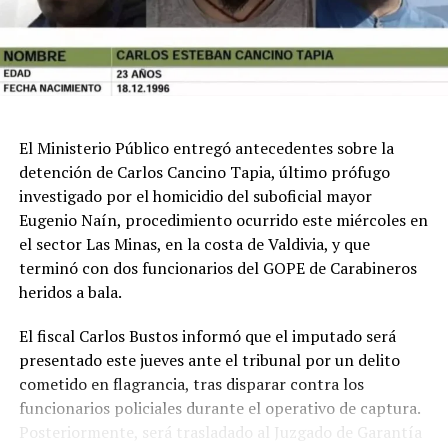
riesgo, adoptando las medidas necesarias para
resguardar a la población y, de ser necesario, activar los
Comités para la Gestión del Riesgo de Desastres.
Además, la Unidad Regional de Alerta Temprana
continuará monitoreando los puntos críticos y
coordinando las acciones de respuesta y rehabilitación.
El Ministerio Público entregó antecedentes sobre la
detención de Carlos Cancino Tapia, último prófugo
Entre las recomendaciones emitidas se encuentra el
investigado por el homicidio del suboficial mayor
monitoreo constante de los cursos de agua, el uso de
Eugenio Naín, procedimiento ocurrido este miércoles en
maquinaria pesada para contener eventuales desbordes
el sector Las Minas, en la costa de Valdivia, y que
que puedan afectar zonas urbanas, viviendas o
terminó con dos funcionarios del GOPE de Carabineros
infraestructura vial, la habilitación de canaletas o
heridos a bala.
colectores artesanales en sectores críticos y la
implementación de rutas alternativas para el tránsito.
El fiscal Carlos Bustos informó que el imputado será
presentado este jueves ante el tribunal por un delito
Finalmente, Senapred recomendó a la población evitar
cometido en flagrancia, tras disparar contra los
desplazamientos innecesarios, privilegiar el uso de
funcionarios policiales durante el operativo de captura.
vehículos de doble tracción cuando sea indispensable
Posteriormente, será trasladado al Juzgado de Garantía
movilizarse y trasladar preventivamente a las personas