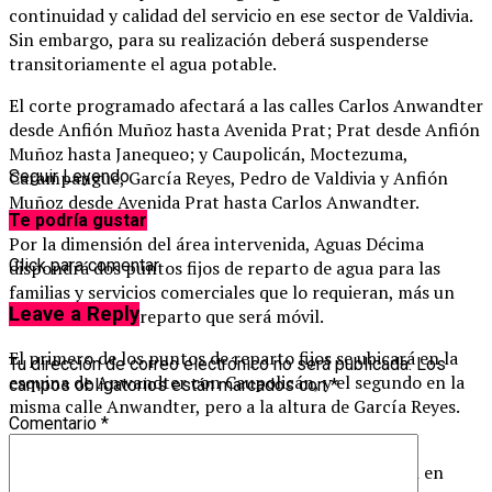
continuidad y calidad del servicio en ese sector de Valdivia.
Sin embargo, para su realización deberá suspenderse
transitoriamente el agua potable.
El corte programado afectará a las calles Carlos Anwandter
desde Anfión Muñoz hasta Avenida Prat; Prat desde Anfión
Muñoz hasta Janequeo; y Caupolicán, Moctezuma,
Carampangue, García Reyes, Pedro de Valdivia y Anfión
Seguir Leyendo
Muñoz desde Avenida Prat hasta Carlos Anwandter.
Te podría gustar
Por la dimensión del área intervenida, Aguas Décima
Click para comentar
dispondrá dos puntos fijos de reparto de agua para las
familias y servicios comerciales que lo requieran, más un
Leave a Reply
tercer punto de reparto que será móvil.
El primero de los puntos de reparto fijos se ubicará en la
Tu dirección de correo electrónico no será publicada.
Los
esquina de Anwandter con Caupolicán, y el segundo en la
campos obligatorios están marcados con
*
misma calle Anwandter, pero a la altura de García Reyes.
Comentario
*
Como es habitual en estos casos, siempre existe la
posibilidad que se produzcan variaciones de presión en