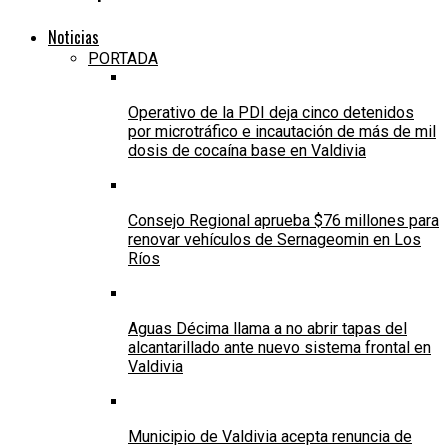
Noticias
PORTADA
Operativo de la PDI deja cinco detenidos
por microtráfico e incautación de más de mil
dosis de cocaína base en Valdivia
Consejo Regional aprueba $76 millones para
renovar vehículos de Sernageomin en Los
Ríos
Aguas Décima llama a no abrir tapas del
alcantarillado ante nuevo sistema frontal en
Valdivia
Municipio de Valdivia acepta renuncia de