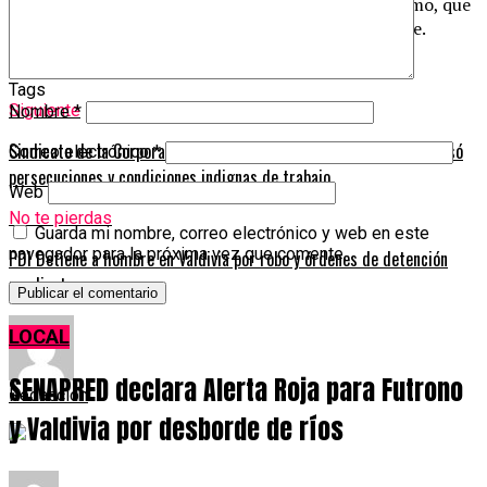
áreas cercanas al perímetro del corte como, asimismo, que
las obras finalicen antes de la hora prevista de cierre.
Post Views:
748
Tags
Siguiente
Nombre
*
Sindicato de la Corporación Cultural desmintió al directorio y acusó
Correo electrónico
*
persecuciones y condiciones indignas de trabajo
Web
No te pierdas
Guarda mi nombre, correo electrónico y web en este
navegador para la próxima vez que comente.
PDI Detiene a hombre en Valdivia por robo y órdenes de detención
pendientes
LOCAL
SENAPRED declara Alerta Roja para Futrono
Redacción
y Valdivia por desborde de ríos