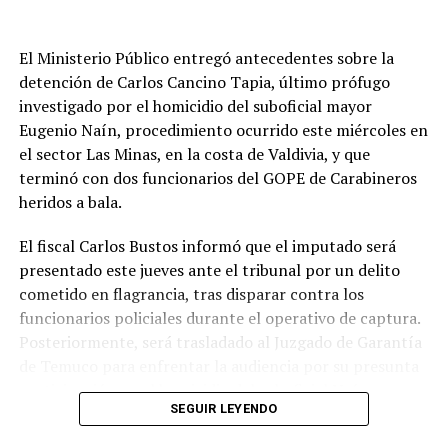
Lagos.
El Ministerio Público entregó antecedentes sobre la
Medidas de prevención
detención de Carlos Cancino Tapia, último prófugo
investigado por el homicidio del suboficial mayor
Senapred instruyó a los municipios y a los organismos
Eugenio Naín, procedimiento ocurrido este miércoles en
que integran el Sistema Nacional de Prevención y
el sector Las Minas, en la costa de Valdivia, y que
Respuesta ante Desastres (Sinapred) a mantener una
terminó con dos funcionarios del GOPE de Carabineros
evaluación y monitoreo permanente de las zonas de
heridos a bala.
riesgo, adoptando las medidas necesarias para
resguardar a la población y, de ser necesario, activar los
El fiscal Carlos Bustos informó que el imputado será
Comités para la Gestión del Riesgo de Desastres.
presentado este jueves ante el tribunal por un delito
cometido en flagrancia, tras disparar contra los
Además, la Unidad Regional de Alerta Temprana
funcionarios policiales durante el operativo de captura.
continuará monitoreando los puntos críticos y
Posteriormente, será trasladado al Juzgado de Garantía
coordinando las acciones de respuesta y rehabilitación.
de Temuco para enfrentar la audiencia por su presunta
Entre las recomendaciones emitidas se encuentra el
participación en el homicidio del suboficial Naín.
SEGUIR LEYENDO
monitoreo constante de los cursos de agua, el uso de
Según explicó el persecutor, el procedimiento se
maquinaria pesada para contener eventuales desbordes