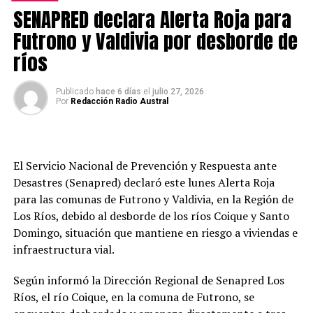
éste puede hacerse en los locales propios y/o adheridos
SENAPRED declara Alerta Roja para
a Servipag, Sencillito, Unired y en las cajas de los
Futrono y Valdivia por desborde de
supermercados Unimarc, Mayorista 10 y Ok Market.
ríos
Más informaciones en
www.aguasdecima.cl
Publicado
hace 6 días
el
julio 27, 2026
Post Views:
754
Por
Redacción Radio Austral
TAGS
SIGUIENTE
Detienen a seis adultos y un adolescente en Valdivia por
El Servicio Nacional de Prevención y Respuesta ante
drogas y porte ilegal de armas
Desastres (Senapred) declaró este lunes Alerta Roja
para las comunas de Futrono y Valdivia, en la Región de
NO TE PIERDAS
III Encuentro Internacional convoca a 17 países con una
Los Ríos, debido al desborde de los ríos Coique y Santo
amplia agenda de actividades
Domingo, situación que mantiene en riesgo a viviendas e
infraestructura vial.
Redacción
Según informó la Dirección Regional de Senapred Los
Ríos, el río Coique, en la comuna de Futrono, se