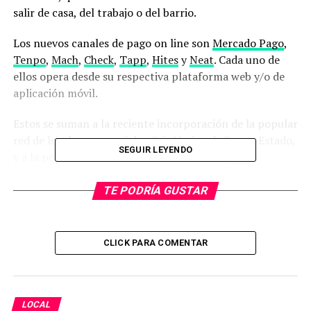
salir de casa, del trabajo o del barrio.
Los nuevos canales de pago on line son
Mercado Pago
,
Tenpo
,
Mach
,
Check
,
Tapp
,
Hites
y
Neat
. Cada uno de
ellos opera desde su respectiva plataforma web y/o de
aplicación móvil.
Estos se suman a la reciente incorporación de la popular
red de locales presenciales
Caja Vecina
de Banco Estado,
SEGUIR LEYENDO
y a la posibilidad de suscribir convenios de
Pago
Automático de Cuentas
(PAC) disponibles con toda la
banca comercial con presencia en el país.
TE PODRÍA GUSTAR
Actualmente Aguas Décima dispone para el pago
remoto de la boleta, también las tradicionales
CLICK PARA COMENTAR
plataformas Sencillito, Servipag, Unired, webpay,
Transbank, BancoEstado y Banco de Chile.
En tanto, se forma presencial y además de Caja Vecina,
LOCAL