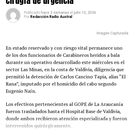
cirugía de urgencia
detenido con el crimen, el fiscal señaló que existen
diligencias como interceptaciones telefónicas realizadas
“Pude hablar con el suboficial Roberto Canio, que
Publicado
hace 3 semanas
el
julio 15, 2026
durante la investigación.
Por
Redacción Radio Austral
también resultó lesionado y se está recuperando, pero
seguimos preocupados por el cabo primero Marco
Según explicó, en una de estas comunicaciones,
Cosme”, indicó.
Imagen Capturada
registrada en la Región de Los Ríos, personas
relacionadas con el lugar donde fue detenido Cancino
La máxima autoridad de Carabineros destacó la
En estado reservado y con riesgo vital permanece uno
Tapia habrían hecho referencia a que él sería quien
trayectoria de los funcionarios lesionados y aseguró que
de los dos funcionarios de Carabineros heridos a bala
efectuó el disparo que causó la muerte del funcionario
ambos cuentan con experiencia en procedimientos de
durante un operativo desarrollado este miércoles en el
policial.
alta complejidad.
sector Las Minas, en la costa de Valdivia, diligencia que
permitió la detención de Carlos Cancino Tapia, alias “El
El imputado permanecerá bajo custodia mientras
“Ellos ya habían participado en la captura de otros
Rana”, imputado por el homicidio del cabo segundo
avanzan las diligencias destinadas a establecer su
prófugos; es personal que siempre ha estado en
Eugenio Naín.
responsabilidad en ambos hechos investigados.
situaciones de extrema complejidad y no han temido
combatir el crimen organizado”, afirmó.
Los efectivos pertenecientes al GOPE de La Araucanía
Post Views:
16
fueron trasladados hasta el Hospital Base de Valdivia,
El general director también valoró el trabajo
donde ambos recibieron atención especializada y fueron
desarrollado por los equipos especializados que
intervenidos quirúrgicamente.
participaron en la búsqueda del imputado y reiteró que