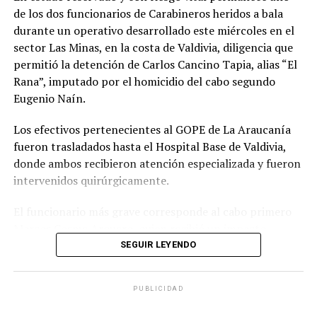
desarrollado por los equipos especializados que
de los dos funcionarios de Carabineros heridos a bala
participaron en la búsqueda del imputado y reiteró que
durante un operativo desarrollado este miércoles en el
la institución continuará realizando diligencias para
sector Las Minas, en la costa de Valdivia, diligencia que
ubicar a personas prófugas de la justicia.
permitió la detención de Carlos Cancino Tapia, alias “El
Rana”, imputado por el homicidio del cabo segundo
“Le pido a toda la gente que siga rezando, que siga
Eugenio Naín.
pidiendo por la salud del cabo primero Cosme”, expresó.
Procedimiento terminó con imputado
Los efectivos pertenecientes al GOPE de La Araucanía
fueron trasladados hasta el Hospital Base de Valdivia,
detenido
donde ambos recibieron atención especializada y fueron
intervenidos quirúrgicamente.
El operativo se desarrolló durante la tarde del miércoles
15 de julio en una vivienda ubicada en el sector Las
El funcionario más grave corresponde al cabo primero
Minas, donde personal del Grupo de Operaciones
Marcos Cosme Arquero, quien recibió un impacto
Policiales Especiales (GOPE) intentaba concretar la
balístico en el rostro durante el enfrentamiento
SEGUIR LEYENDO
captura de Carlos Cancino Tapia.
registrado al momento de concretar la detención del
imputado. El carabinero fue ingresado de urgencia y
Según los antecedentes investigativos, el sujeto era
PUBLICIDAD
sometido a una cirugía por parte del equipo de
buscado por su presunta participación en el homicidio
neurocirugía, permaneciendo posteriormente en la