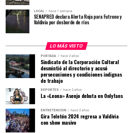
Operativo terminó con detención de
LOCAL
hace 1 semana
SENAPRED declara Alerta Roja para Futrono y
imputado
Valdivia por desborde de ríos
El procedimiento policial se desarrolló cerca de las
12:30 horas en una vivienda ubicada en la comunidad
LO MÁS VISTO
Antillanca, sector Las Minas, donde personal del GOPE
buscaba detener a Carlos Esteban Cancino Tapia, quien
PORTADA
hace 2 años
Sindicato de la Corporación Cultural
mantenía una orden de detención vigente por el delito
desmintió al directorio y acusó
de homicidio de carabinero en servicio.
persecuciones y condiciones indignas
de trabajo
De acuerdo con los antecedentes preliminares, al
momento del ingreso policial el imputado habría
DEPORTES
hace 2 años
La «Leona» Asenjo debuta en Onlyfans
utilizado un revólver para disparar contra los
funcionarios, generándose un intercambio de disparos
en el lugar.
ENTRETENCIÓN
hace 2 años
Gira Teletón 2024 regresa a Valdivia
con show masivo
Cancino Tapia resultó herido durante el enfrentamiento
y fue trasladado también hasta el Hospital Base de