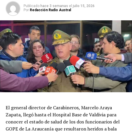
permanece en estado grave, mientras que el segundo
Publicado
hace 3 semanas
el
julio 15, 2026
Por
Redacción Radio Austral
fue lesionado en el abdomen y presenta una evolución
de menor complejidad.
“El funcionario del GOPE que está herido en su rostro
está en una situación de gravedad. Hay un segundo
funcionario del GOPE herido con un impacto de
proyectil en su abdomen, pero está en un estado de
menor gravedad que el primero”, señaló el fiscal Bustos.
El imputado también resultó herido durante el
enfrentamiento, con un impacto balístico en el rostro,
siendo trasladado hasta el Hospital Base de Valdivia
fuera de riesgo vital.
El general director de Carabineros, Marcelo Araya
Investigación por homicidio de Eugenio
Zapata, llegó hasta el Hospital Base de Valdivia para
Naín
conocer el estado de salud de los dos funcionarios del
GOPE de La Araucanía que resultaron heridos a bala