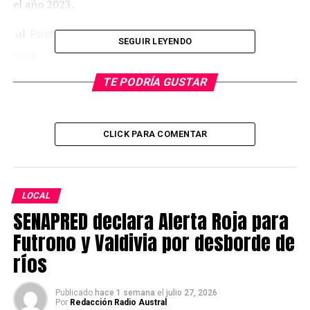
el año 2023.
Post Views:
795
SEGUIR LEYENDO
TAGS
SIGUIENTE
TE PODRÍA GUSTAR
Patrullas mixtas erradicaron foco de riesgo cerca del
Coliseo
NO TE PIERDAS
CLICK PARA COMENTAR
Tragedia en Valdivia: Joven matrimonio y sus hijos
pierden la vida en incendio
LOCAL
Redacción Radio Austral
SENAPRED declara Alerta Roja para
Futrono y Valdivia por desborde de
ríos
Publicado
hace 1 semana
el
julio 27, 2026
Por
Redacción Radio Austral