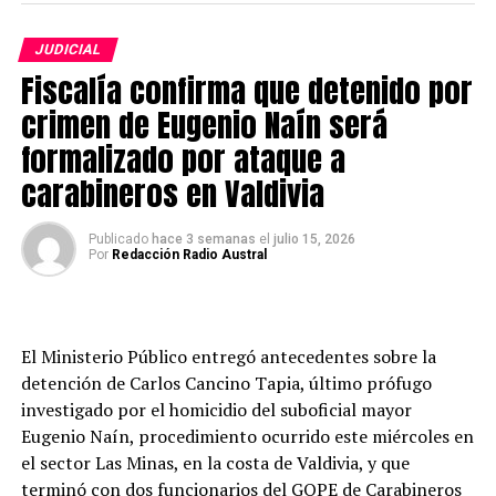
Las Animas la noche de este martes
cercanas.
JUDICIAL
La Alerta Roja comenzó a regir este lunes y
Fiscalía confirma que detenido por
permanecerá vigente hasta que las condiciones del
Redacción Radio Austral
evento lo ameriten. Con esta medida, Senapred indicó
crimen de Eugenio Naín será
que se movilizarán todos los recursos necesarios y
formalizado por ataque a
disponibles para enfrentar la emergencia y controlar
carabineros en Valdivia
sus efectos, considerando la magnitud y severidad de la
situación.
Publicado
hace 3 semanas
el
julio 15, 2026
Por
Redacción Radio Austral
Asimismo, el organismo informó que continúa vigente la
Alerta Amarilla por crecida del río en la comuna de Los
Lagos.
El Ministerio Público entregó antecedentes sobre la
Medidas de prevención
detención de Carlos Cancino Tapia, último prófugo
investigado por el homicidio del suboficial mayor
Senapred instruyó a los municipios y a los organismos
Eugenio Naín, procedimiento ocurrido este miércoles en
que integran el Sistema Nacional de Prevención y
el sector Las Minas, en la costa de Valdivia, y que
Respuesta ante Desastres (Sinapred) a mantener una
terminó con dos funcionarios del GOPE de Carabineros
evaluación y monitoreo permanente de las zonas de