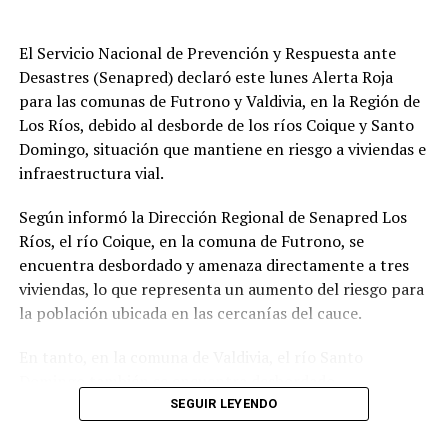
persisten brechas que deben ser abordadas en conjunto.
El Servicio Nacional de Prevención y Respuesta ante
La ceremonia culminó con un emotivo homenaje al
Desastres (Senapred) declaró este lunes Alerta Roja
músico local Miguel Navarro Bahamonde, quien falleció
para las comunas de Futrono y Valdivia, en la Región de
trágicamente en un accidente.
Los Ríos, debido al desborde de los ríos Coique y Santo
Domingo, situación que mantiene en riesgo a viviendas e
En este 17º aniversario, el compromiso por un futuro
infraestructura vial.
sostenible y la mejora de la calidad de vida de los
habitantes de Los Ríos se reafirma, preparando el
Según informó la Dirección Regional de Senapred Los
camino para los próximos años.
Ríos, el río Coique, en la comuna de Futrono, se
encuentra desbordado y amenaza directamente a tres
Post Views:
752
viviendas, lo que representa un aumento del riesgo para
TAGS
la población ubicada en las cercanías del cauce.
SIGUIENTE
Gobierno Constituye Fuerza de tarea para prevenir el
En tanto, en la comuna de Valdivia, el río Santo
robo violento de vehículos en la Región de Los Ríos
Domingo también se encuentra desbordado,
provocando la interrupción de la conectividad en la
SEGUIR LEYENDO
NO TE PIERDAS
Ruta T-206 y una posible afectación a viviendas
Aguas Décima ejecutará mejoras en la red sanitaria en