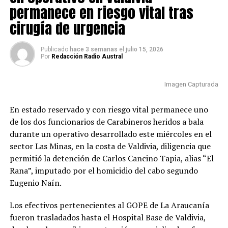
señaló que la principal preocupación está centrada en la
efectuó el disparo que causó la muerte del funcionario
permanece en riesgo vital tras
recuperación de ambos funcionarios, especialmente del
policial.
cirugía de urgencia
cabo primero Cosme, quien permanece en estado grave.
El imputado permanecerá bajo custodia mientras
“Pude hablar con el suboficial Roberto Canio, que
Publicado
hace 3 semanas
el
julio 15, 2026
avanzan las diligencias destinadas a establecer su
Por
Redacción Radio Austral
también resultó lesionado y se está recuperando, pero
responsabilidad en ambos hechos investigados.
seguimos preocupados por el cabo primero Marco
Cosme”, indicó.
Imagen Capturada
Post Views:
16
La máxima autoridad de Carabineros destacó la
En estado reservado y con riesgo vital permanece uno
trayectoria de los funcionarios lesionados y aseguró que
de los dos funcionarios de Carabineros heridos a bala
ambos cuentan con experiencia en procedimientos de
durante un operativo desarrollado este miércoles en el
alta complejidad.
sector Las Minas, en la costa de Valdivia, diligencia que
permitió la detención de Carlos Cancino Tapia, alias “El
“Ellos ya habían participado en la captura de otros
Rana”, imputado por el homicidio del cabo segundo
prófugos; es personal que siempre ha estado en
Eugenio Naín.
situaciones de extrema complejidad y no han temido
combatir el crimen organizado”, afirmó.
Los efectivos pertenecientes al GOPE de La Araucanía
fueron trasladados hasta el Hospital Base de Valdivia,
El general director también valoró el trabajo