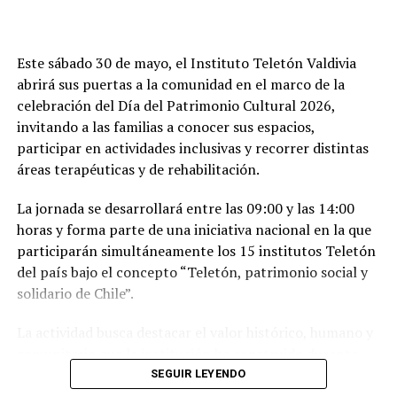
que vemos como una iniciativa que da un impulso
importante al cruce virtuoso entre el sector de los
videojuegos y, en este caso, la música, pero además
Este sábado 30 de mayo, el Instituto Teletón Valdivia
con un objetivo educativo y de formación de nuevas
abrirá sus puertas a la comunidad en el marco de la
audiencias como es el mundo gamer”
, señaló el
celebración del Día del Patrimonio Cultural 2026,
seremi de las Culturas, las Artes y el Patrimonio, Oscar
invitando a las familias a conocer sus espacios,
Mendoza.
participar en actividades inclusivas y recorrer distintas
áreas terapéuticas y de rehabilitación.
El concierto de música de videojuegos es parte del
Seminario Internacional de Industria de Videojuegos
La jornada se desarrollará entre las 09:00 y las 14:00
START, proyecto liderado por Universidad Santo Tomás
horas y forma parte de una iniciativa nacional en la que
y financiado por el Fondo para la Innovación y
participarán simultáneamente los 15 institutos Teletón
Competitividad FIC-R del Gobierno Regional de Los
del país bajo el concepto “Teletón, patrimonio social y
Ríos, el cual busca consolidar a Valdivia como un polo
solidario de Chile”.
estratégico para el fortalecimiento de la industria de los
videojuegos en el sur de Chile, desde una mirada
La actividad busca destacar el valor histórico, humano y
territorial, sostenible y colaborativa.
comunitario que la institución ha construido durante
sus 48 años de trayectoria junto a millones de personas
SEGUIR LEYENDO
“Como Ministerio de las Culturas en la región
y más de 31 mil familias a nivel nacional.