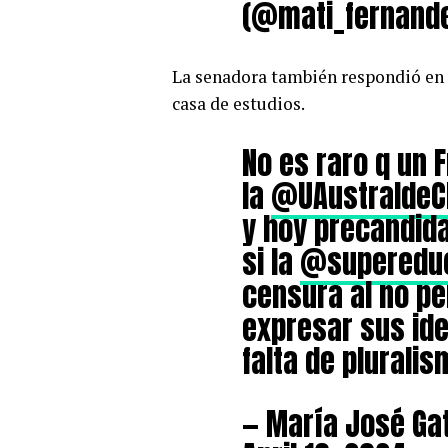
(@mati_fernand
La senadora también respondió en l
casa de estudios.
No es raro q un 
la
@UAustraldeC
y hoy precandid
si la
@supereduc
censura al no pe
expresar sus id
falta de plurali
— María José Gat