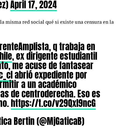
ez)
April 17, 2024
a misma red social qué si existe una censura en la
FrenteAmplista, q trabaja en
hile
, ex dirigente estudiantil
ato, me acuse de fantasear
_cl
abrió expediente por
rmitir a un académico
eas de centroderecha. Eso es
smo.
https://t.co/v29QxI9ncG
ica Bertin (@MjGaticaB)