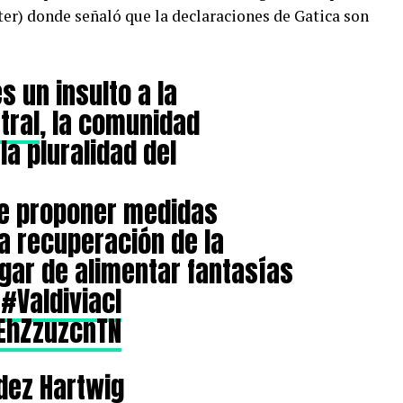
ter) donde señaló que la declaraciones de Gatica son
s un insulto a la
tral
, la comunidad
 la pluralidad del
e proponer medidas
a recuperación de la
ugar de alimentar fantasías
#Valdiviacl
/EhZzuzcnTN
dez Hartwig