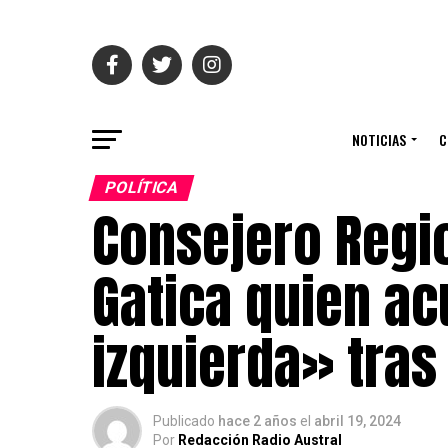
NOTICIAS
C
POLÍTICA
Consejero Regio
Gatica quien ac
izquierda» tras 
Publicado
hace 2 años
el
abril 19, 2024
Por
Redacción Radio Austral