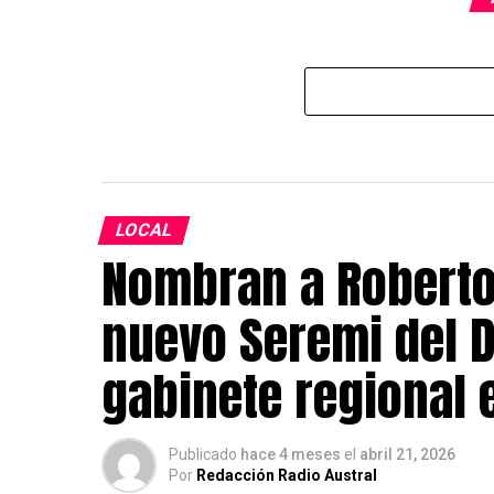
LOCAL
Nombran a Robert
nuevo Seremi del 
gabinete regional 
Publicado
hace 4 meses
el
abril 21, 2026
Por
Redacción Radio Austral