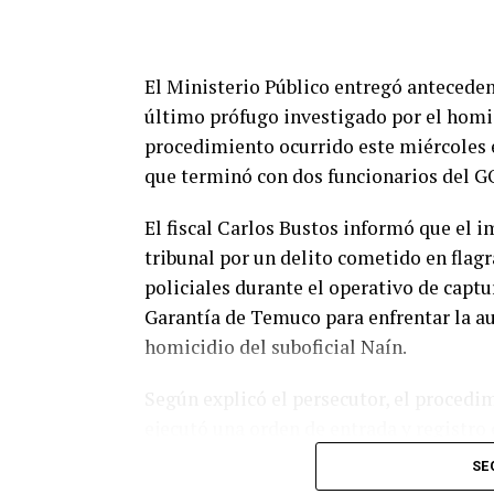
Además, la Unidad Regional de Alerta 
críticos y coordinando las acciones de r
El Ministerio Público entregó anteceden
último prófugo investigado por el homi
Entre las recomendaciones emitidas se 
procedimiento ocurrido este miércoles en
de agua, el uso de maquinaria pesada p
que terminó con dos funcionarios del GO
afectar zonas urbanas, viviendas o infrae
colectores artesanales en sectores críti
El fiscal Carlos Bustos informó que el 
para el tránsito.
tribunal por un delito cometido en flagr
policiales durante el operativo de captu
Finalmente, Senapred recomendó a la po
Garantía de Temuco para enfrentar la au
privilegiar el uso de vehículos de doble
homicidio del suboficial Naín.
trasladar preventivamente a las persona
condiciones lo requieren.
Según explicó el persecutor, el procedi
ejecutó una orden de entrada y registro
Post Views:
8
donde se encontraba Cancino Tapia. Al 
SE
resistencia utilizando un revólver y efe