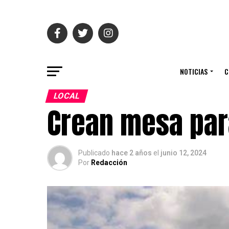
NOTICIAS
C
LOCAL
Crean mesa par
Publicado
hace 2 años
el
junio 12, 2024
Por
Redacción