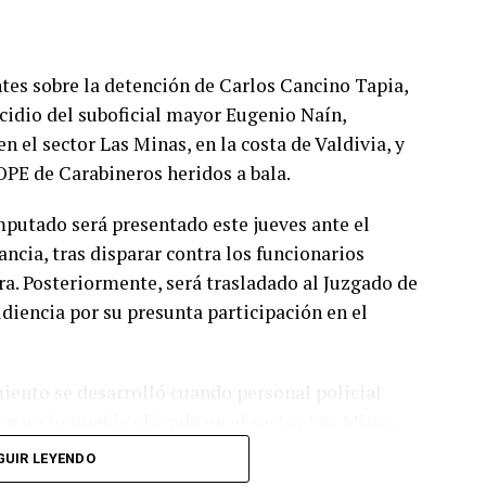
Temprana continuará monitoreando los puntos
espuesta y rehabilitación.
tes sobre la detención de Carlos Cancino Tapia,
cidio del suboficial mayor Eugenio Naín,
encuentra el monitoreo constante de los cursos
 el sector Las Minas, en la costa de Valdivia, y
ara contener eventuales desbordes que puedan
PE de Carabineros heridos a bala.
structura vial, la habilitación de canaletas o
cos y la implementación de rutas alternativas
imputado será presentado este jueves ante el
ancia, tras disparar contra los funcionarios
ra. Posteriormente, será trasladado al Juzgado de
blación evitar desplazamientos innecesarios,
diencia por su presunta participación en el
 tracción cuando sea indispensable movilizarse y
s más vulnerables hacia zonas seguras si las
miento se desarrolló cuando personal policial
 en un inmueble ubicado en el sector Las Minas,
momento del ingreso, el sujeto habría opuesto
GUIR LEYENDO
ctuando disparos contra los carabineros.