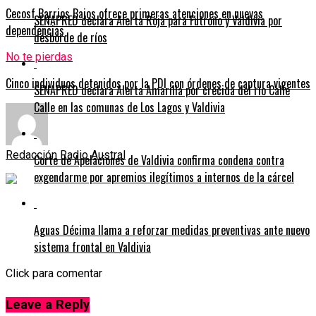
Cecosf Barrios Bajos ofrece primeras atenciones en nuevas
SENAPRED declara Alerta Roja para Futrono y Valdivia por
dependencias
desborde de ríos
No te pierdas
Cinco individuos detenidos por la PDI con órdenes de captura vigentes
SENAPRED declara Alerta Amarilla por crecida del río Calle
Calle en las comunas de Los Lagos y Valdivia
Redacción Radio Austral
Corte de Apelaciones de Valdivia confirma condena contra
exgendarme por apremios ilegítimos a internos de la cárcel
Aguas Décima llama a reforzar medidas preventivas ante nuevo
sistema frontal en Valdivia
Click para comentar
Leave a Reply