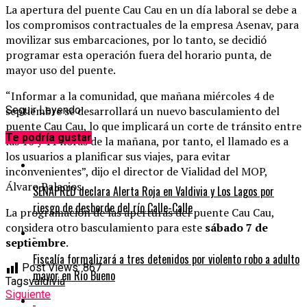
La apertura del puente Cau Cau en un día laboral se debe a
los compromisos contractuales de la empresa Asenav, para
movilizar sus embarcaciones, por lo tanto, se decidió
programar esta operación fuera del horario punta, de
mayor uso del puente.
“Informar a la comunidad, que mañana miércoles 4 de
septiembre se desarrollará un nuevo basculamiento del
Seguir Leyendo
puente Cau Cau, lo que implicará un corte de tránsito entre
Te podría gustar
las 10 y 11 horas de la mañana, por tanto, el llamado es a
los usuarios a planificar sus viajes, para evitar
inconvenientes”, dijo el director de Vialidad del MOP,
Álvaro Palacios.
SENAPRED declara Alerta Roja en Valdivia y Los Lagos por
riesgo de desborde del río Calle-Calle
La programación de las aperturas del puente Cau Cau,
considera otro basculamiento para este
sábado 7 de
septiembre
.
Fiscalía formalizará a tres detenidos por violento robo a adulto
Post Views:
867
mayor en Río Bueno
Tags
valdivia
Siguiente