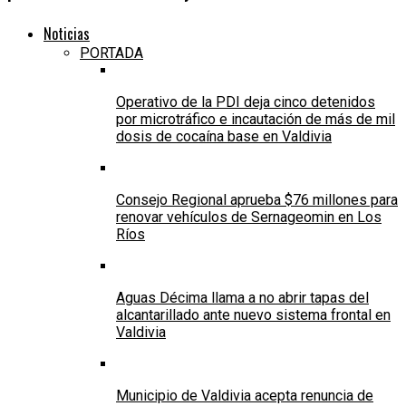
Noticias
PORTADA
Operativo de la PDI deja cinco detenidos
por microtráfico e incautación de más de mil
dosis de cocaína base en Valdivia
Consejo Regional aprueba $76 millones para
renovar vehículos de Sernageomin en Los
Ríos
Aguas Décima llama a no abrir tapas del
alcantarillado ante nuevo sistema frontal en
Valdivia
Municipio de Valdivia acepta renuncia de