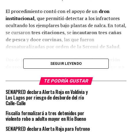
El procedimiento contó con el apoyo de un
dron
institucional
, que permitió detectar a los infractores
ocultando los ejemplares bajo plantas de nalca. En total,
se cursaron
tres citaciones
, se
incautaron tres cañas
de pesca
y
doce corvinas
, las que fueron
desnaturalizadas por orden de la Seremi de Salud
.
Dos de las citaciones correspondieron a la
extracción
SEGUIR LEYENDO
de recursos en veda
, y la tercera a un pescador que
no
contaba con licencia de pesca recreativa
.
TE PODRÍA GUSTAR
El
director regional de Sernapesca en Los Ríos,
SENAPRED declara Alerta Roja en Valdivia y
Rafael Hernández
, recordó que “la
veda de la corvina
Los Lagos por riesgo de desborde del río
rige entre el 1 de octubre y el 30 de noviembre
,
Calle-Calle
periodo de mayor reproducción del recurso”. Además,
Fiscalía formalizará a tres detenidos por
anunció que continuarán las fiscalizaciones en la
costa
violento robo a adulto mayor en Río Bueno
de Corral, Valdivia y Mehuín
, llamando a la ciudadanía
SENAPRED declara Alerta Roja para Futrono
a
respetar la normativa y preferir otros pescados