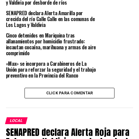
y Valdivia por desborde de ríos
durante estos meses
.
SENAPRED declara Alerta Amarilla por
Sernapesca mantiene habilitada la línea gratuita
800
crecida del río Calle Calle en las comunas de
Los Lagos y Valdivia
320 032
para denuncias y consultas relacionadas con la
pesca ilegal.
Cinco detenidos en Mariquina tras
allanamientos por homicidio frustrado:
incautan cocaína, marihuana y armas de aire
Post Views:
205
comprimido
TAGS
REGION DE LOS RIOS
VALDIVIA
«Max» se incorpora a Carabineros de La
Unión para reforzar la seguridad y el trabajo
SIGUIENTE
Ruta Valdivia–Corral permanece cerrada por remoción
preventivo en la Provincia del Ranco
en masa en el sector La Rama
NO TE PIERDAS
CLICK PARA COMENTAR
Adulta mayor de 83 años fue encontrada sin vida en
Valdivia: Labocar descartó intervención de terceras
personas
LOCAL
SENAPRED declara Alerta Roja para
Redacción Radio Austral