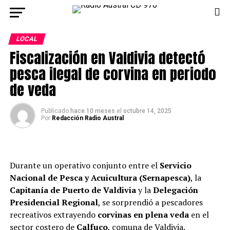
LOCAL
Fiscalización en Valdivia detectó
pesca ilegal de corvina en periodo
de veda
Publicado
hace 10 meses
el
octubre 14, 2025
Por
Redacción Radio Austral
Durante un operativo conjunto entre el
Servicio
Nacional de Pesca y Acuicultura (Sernapesca)
, la
Capitanía de Puerto de Valdivia
y la
Delegación
Presidencial Regional
, se sorprendió a pescadores
recreativos extrayendo
corvinas en plena veda
en el
sector costero de
Calfuco
, comuna de Valdivia.