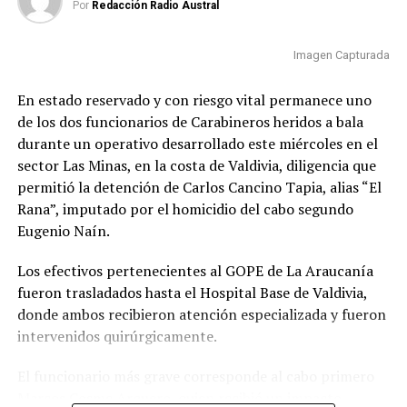
durante la investigación.
Por
Redacción Radio Austral
también resultó lesionado y se está recuperando, pero
seguimos preocupados por el cabo primero Marco
Según explicó, en una de estas comunicaciones,
Cosme”, indicó.
Imagen Capturada
registrada en la Región de Los Ríos, personas
relacionadas con el lugar donde fue detenido Cancino
La máxima autoridad de Carabineros destacó la
En estado reservado y con riesgo vital permanece uno
Tapia habrían hecho referencia a que él sería quien
trayectoria de los funcionarios lesionados y aseguró que
de los dos funcionarios de Carabineros heridos a bala
efectuó el disparo que causó la muerte del funcionario
ambos cuentan con experiencia en procedimientos de
durante un operativo desarrollado este miércoles en el
policial.
alta complejidad.
sector Las Minas, en la costa de Valdivia, diligencia que
permitió la detención de Carlos Cancino Tapia, alias “El
El imputado permanecerá bajo custodia mientras
“Ellos ya habían participado en la captura de otros
Rana”, imputado por el homicidio del cabo segundo
avanzan las diligencias destinadas a establecer su
prófugos; es personal que siempre ha estado en
Eugenio Naín.
responsabilidad en ambos hechos investigados.
situaciones de extrema complejidad y no han temido
combatir el crimen organizado”, afirmó.
Los efectivos pertenecientes al GOPE de La Araucanía
Post Views:
16
fueron trasladados hasta el Hospital Base de Valdivia,
El general director también valoró el trabajo
donde ambos recibieron atención especializada y fueron
desarrollado por los equipos especializados que
intervenidos quirúrgicamente.
participaron en la búsqueda del imputado y reiteró que
la institución continuará realizando diligencias para
El funcionario más grave corresponde al cabo primero
ubicar a personas prófugas de la justicia.
Marcos Cosme Arquero, quien recibió un impacto