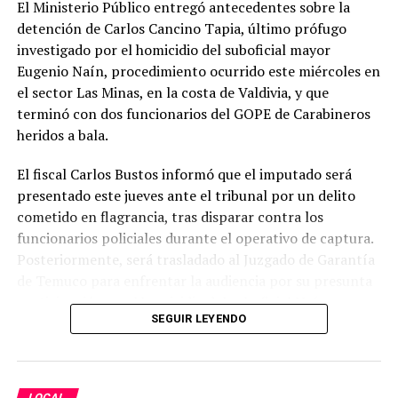
El Ministerio Público entregó antecedentes sobre la
Medidas de prevención
detención de Carlos Cancino Tapia, último prófugo
investigado por el homicidio del suboficial mayor
Senapred instruyó a los municipios y a los organismos
Eugenio Naín, procedimiento ocurrido este miércoles en
que integran el Sistema Nacional de Prevención y
el sector Las Minas, en la costa de Valdivia, y que
Respuesta ante Desastres (Sinapred) a mantener una
terminó con dos funcionarios del GOPE de Carabineros
evaluación y monitoreo permanente de las zonas de
heridos a bala.
riesgo, adoptando las medidas necesarias para
resguardar a la población y, de ser necesario, activar los
El fiscal Carlos Bustos informó que el imputado será
Comités para la Gestión del Riesgo de Desastres.
presentado este jueves ante el tribunal por un delito
cometido en flagrancia, tras disparar contra los
Además, la Unidad Regional de Alerta Temprana
funcionarios policiales durante el operativo de captura.
continuará monitoreando los puntos críticos y
Posteriormente, será trasladado al Juzgado de Garantía
coordinando las acciones de respuesta y rehabilitación.
de Temuco para enfrentar la audiencia por su presunta
Entre las recomendaciones emitidas se encuentra el
participación en el homicidio del suboficial Naín.
SEGUIR LEYENDO
monitoreo constante de los cursos de agua, el uso de
Según explicó el persecutor, el procedimiento se
maquinaria pesada para contener eventuales desbordes
desarrolló cuando personal policial ejecutó una orden
que puedan afectar zonas urbanas, viviendas o
de entrada y registro en un inmueble ubicado en el
infraestructura vial, la habilitación de canaletas o
LOCAL