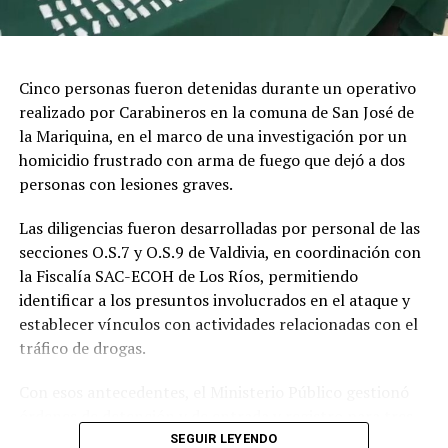
Cinco personas fueron detenidas durante un operativo
realizado por Carabineros en la comuna de San José de
la Mariquina, en el marco de una investigación por un
homicidio frustrado con arma de fuego que dejó a dos
personas con lesiones graves.
Las diligencias fueron desarrolladas por personal de las
secciones O.S.7 y O.S.9 de Valdivia, en coordinación con
la Fiscalía SAC-ECOH de Los Ríos, permitiendo
identificar a los presuntos involucrados en el ataque y
establecer vínculos con actividades relacionadas con el
tráfico de drogas.
Con esos antecedentes, el Ministerio Público gestionó
órdenes de detención y de entrada y registro para tres
domicilios ubicados en distintos sectores de la población
SEGUIR LEYENDO