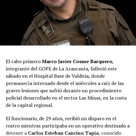
CBC, elementos que serán incorporados como evidencia
en la investigación.
Por instrucción del Ministerio Público, los cinco
imputados fueron puestos a disposición del Juzgado de
Garantía para su respectivo control de detención.
Desde Carabineros señalaron que el procedimiento
permitió avanzar en el esclarecimiento del homicidio
El cabo primero
Marco Javier Cosme Barquero
,
frustrado investigado y sacar de circulación drogas,
integrante del GOPE de La Araucanía, falleció este
elementos asociados a su comercialización y evidencia
sábado en el Hospital Base de Valdivia, donde
relevante para la causa penal.
permanecía internado desde el miércoles a raíz de las
graves lesiones que sufrió durante un procedimiento
Post Views:
15
policial desarrollado en el sector Las Minas, en la costa
de la capital regional.
El funcionario, de 29 años, recibió un disparo en el
rostro mientras participaba en un operativo destinado a
detener a
Carlos Esteban Cancino Tapia
, conocido