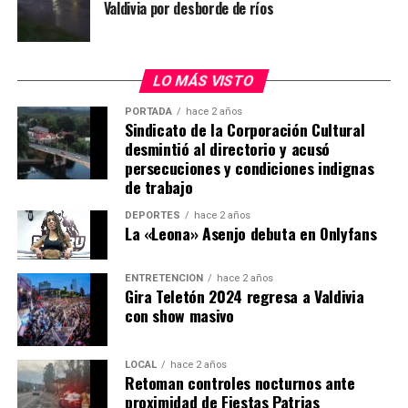
Valdivia por desborde de ríos
desarrollado por los equipos especializados que
participaron en la búsqueda del imputado y reiteró que
la institución continuará realizando diligencias para
ubicar a personas prófugas de la justicia.
LO MÁS VISTO
PORTADA
hace 2 años
“Le pido a toda la gente que siga rezando, que siga
Sindicato de la Corporación Cultural
pidiendo por la salud del cabo primero Cosme”, expresó.
desmintió al directorio y acusó
persecuciones y condiciones indignas
Procedimiento terminó con imputado
de trabajo
detenido
DEPORTES
hace 2 años
La «Leona» Asenjo debuta en Onlyfans
El operativo se desarrolló durante la tarde del miércoles
15 de julio en una vivienda ubicada en el sector Las
ENTRETENCIÓN
hace 2 años
Gira Teletón 2024 regresa a Valdivia
Minas, donde personal del Grupo de Operaciones
con show masivo
Policiales Especiales (GOPE) intentaba concretar la
captura de Carlos Cancino Tapia.
LOCAL
hace 2 años
Según los antecedentes investigativos, el sujeto era
Retoman controles nocturnos ante
proximidad de Fiestas Patrias
buscado por su presunta participación en el homicidio