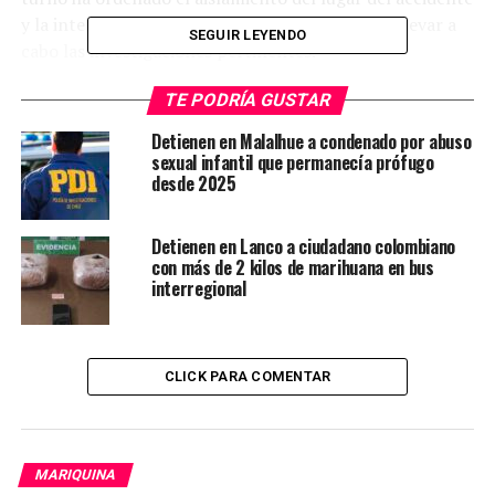
y la intervención del SIAT de Carabineros para llevar a
SEGUIR LEYENDO
cabo las investigaciones pertinentes.
Post Views:
724
TE PODRÍA GUSTAR
TAGS
LANCO
Detienen en Malalhue a condenado por abuso
sexual infantil que permanecía prófugo
SIGUIENTE
desde 2025
Fiscalía de Los Ríos abre investigación por homicidio en
Río Bueno
Detienen en Lanco a ciudadano colombiano
NO TE PIERDAS
con más de 2 kilos de marihuana en bus
Cinco individuos detenidos por la PDI con órdenes de
interregional
captura vigentes
CLICK PARA COMENTAR
Redacción Radio Austral
MARIQUINA