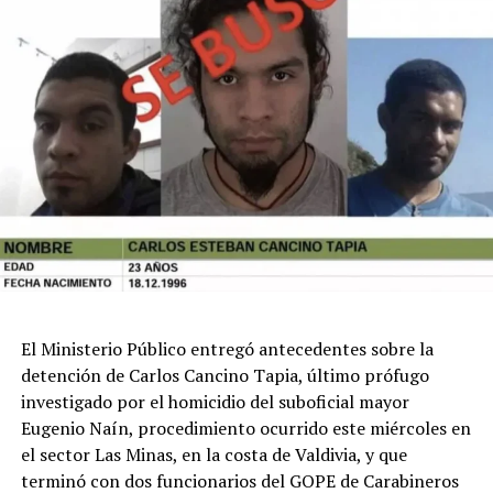
El procedimiento
El operativo se desarrolló durante la mañana del
miércoles en el sector Las Minas, donde equipos
especializados del GOPE lograron ubicar a Cancino
Tapia. Según los antecedentes reunidos por la
investigación, el imputado respondió con disparos al
momento en que se intentaba concretar su detención,
dando origen a un enfrentamiento armado.
Fue en ese contexto que el cabo primero Cosme
Barquero recibió el disparo que lo dejó con lesiones de
extrema gravedad. En el mismo procedimiento también
El Ministerio Público entregó antecedentes sobre la
resultó herido el suboficial
Roberto Canio Quilaleo
,
detención de Carlos Cancino Tapia, último prófugo
quien sufrió un impacto balístico en el abdomen. Su
investigado por el homicidio del suboficial mayor
evolución clínica fue favorable y permanece fuera de
Eugenio Naín, procedimiento ocurrido este miércoles en
riesgo vital.
el sector Las Minas, en la costa de Valdivia, y que
terminó con dos funcionarios del GOPE de Carabineros