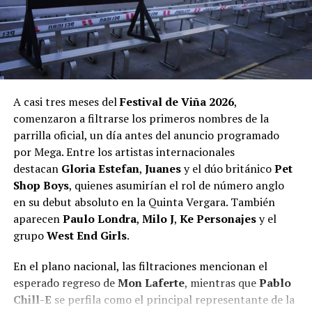
más allá de las fronteras, realizando una
gira por
de
Juanes
junto a la banda de Concepción del Uruguay
SIGUIENTE
Alemania, Bélgica, Holanda y España
.
Cesfam Externo Valdivia realizó sus primeras atenciones
que la rompe hasta el día de hoy con la voz de “Ema”,
Ke
en el nuevo edificio de Avenida Francia
Personajes
.
Su trabajo ha sido reconocido con importantes
distinciones, entre ellas el premio a «Mejor Artista
NO TE PIERDAS
Rehabilitan tránsito vehicular en calle Independencia
Jueves 26:
Este día será el turno de nuestra
Mon
Tropical» en los Premios Pulsar, consolidando su
mientras continúan obras en Chacabuco y Yungay
Laferte
, acompañada del espectáculo sinfónico
nombre dentro del panorama musical nacional. En esta
A casi tres meses del
Festival de Viña 2026
,
de
Yandel
.
oportunidad, presentarán el tema
«El ciclo».
comenzaron a filtrarse los primeros nombres de la
parrilla oficial, un día antes del anuncio programado
Redacción Radio Austral
Viernes 27:
El cierre está pensado completamente para
Post Views:
221
por Mega. Entre los artistas internacionales
los más jóvenes y tendrá a
Paulo Londra
,
Pablo Chill-
destacan
Gloria Estefan
,
Juanes
y el dúo británico
Pet
E
y
Milo J
.
Shop Boys
, quienes asumirían el rol de número anglo
en su debut absoluto en la Quinta Vergara. También
Post Views:
189
aparecen
Paulo Londra
,
Milo J
,
Ke Personajes
y el
grupo
West End Girls
.
En el plano nacional, las filtraciones mencionan el
esperado regreso de
Mon Laferte
, mientras que
Pablo
Chill-E
se perfila como el principal representante de la