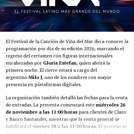
La agrupación, fundada en 2010 con la intención inicial
de interpretar cueca brava, dio un giro en 2014 hacia un
sonido más diverso, manteniendo siempre
letras
cargadas de romanticismo
. A lo largo de su trayectoria
han publicado varios álbumes y han recibido distinciones
El Festival de la Canción de Viña del Mar dio a conocer la
como el «Pandero de Oro».
programación por día de su edición 2026, marcando el
regreso del certamen con figuras internacionales
Actualmente, el grupo está integrado por José Lema
encabezadas por
Gloria Estefan
, quien abrirá la
(batería), Jeff Orellana (bajo y voz), Cristóbal Martínez
primera noche. El cierre estará a cargo del
(guitarra y coros), Jorge Maureira (arpa), Luis Becerra
argentino
Milo J
, uno de los nombres con mayor
(acordeón) e Israel Núñez (pandero y voz). En el Festival
presencia en plataformas digitales.
de Viña 2026, el conjunto competirá con la
canción
«Valoración».
La organización también detalló las fechas para la venta
de entradas. La preventa comenzará este
miércoles 26
En el
bloque internacional
, los intérpretes extranjeros
de noviembre a las 11:00 horas
para clientes de Claro
que dirán presente serán los siguientes:
y Banco Santander, mientras que la venta general se
habilitará el
viernes 28 a las 11:30 horas
. El proceso se
Vanilla Ninja –
Estonia
, canción «Ready to go»
realizará a través de Puntoticket, aunque los valores aún