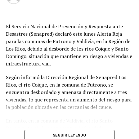
tener acceso a una sede con medicamentos a menor
costo y con distintos tipos de servicios, de acogida y
educación. Esperemos que se concrete cuanto antes”.
El Servicio Nacional de Prevención y Respuesta ante
Desastres (Senapred) declaró este lunes Alerta Roja
Se espera que la nueva sede de la Liga Chilena contra la
para las comunas de Futrono y Valdivia, en la Región de
Epilepsia en Valdivia esté operativa en el segundo
Los Ríos, debido al desborde de los ríos Coique y Santo
semestre de 2026.
Domingo, situación que mantiene en riesgo a viviendas e
Post Views:
329
infraestructura vial.
TAGS
EPILEPSIA VALDIVIA
Según informó la Dirección Regional de Senapred Los
FARMACIA SIN FINES DE LUCRO EN VALDIVIA
LIGA CONTRA LA EPILEPSIA
REGION DE LOS RIOS
VALDIVIA
Ríos, el río Coique, en la comuna de Futrono, se
encuentra desbordado y amenaza directamente a tres
SIGUIENTE
viviendas, lo que representa un aumento del riesgo para
Aguas Décima mejorará la red de agua potable en
Menzel
la población ubicada en las cercanías del cauce.
NO TE PIERDAS
En tanto, en la comuna de Valdivia, el río Santo
Familia Olave Echenique busca justicia tras fallo por
Domingo también se encuentra desbordado,
negligencia médica que considera insuficiente
provocando la interrupción de la conectividad en la
SEGUIR LEYENDO