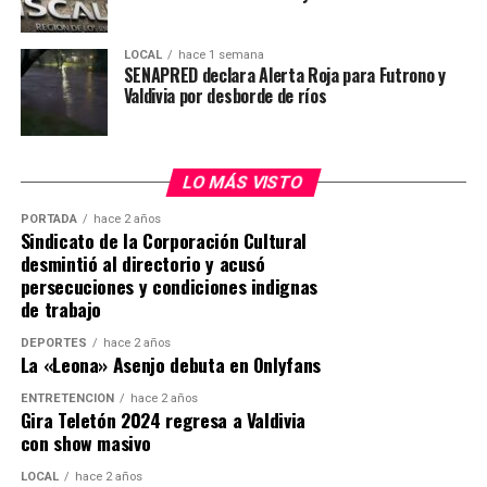
Carabineros.
funcionarios afectados y sus familias, mientras avanzan
Operativo terminó con detención de
las investigaciones para esclarecer el ataque ocurrido
LOCAL
hace 1 semana
SENAPRED declara Alerta Roja para Futrono y
durante el procedimiento policial.
imputado
Valdivia por desborde de ríos
Post Views:
21
El procedimiento policial se desarrolló cerca de las
12:30 horas en una vivienda ubicada en la comunidad
LO MÁS VISTO
Antillanca, sector Las Minas, donde personal del GOPE
buscaba detener a Carlos Esteban Cancino Tapia, quien
PORTADA
hace 2 años
Sindicato de la Corporación Cultural
mantenía una orden de detención vigente por el delito
desmintió al directorio y acusó
de homicidio de carabinero en servicio.
persecuciones y condiciones indignas
de trabajo
De acuerdo con los antecedentes preliminares, al
momento del ingreso policial el imputado habría
DEPORTES
hace 2 años
La «Leona» Asenjo debuta en Onlyfans
utilizado un revólver para disparar contra los
funcionarios, generándose un intercambio de disparos
ENTRETENCIÓN
hace 2 años
Gira Teletón 2024 regresa a Valdivia
en el lugar.
con show masivo
Cancino Tapia resultó herido durante el enfrentamiento
LOCAL
hace 2 años