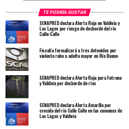
nueva sede de la Liga Chilena contra la Epilepsia en
la Región de Los Ríos, un proyecto muy esperado por
TE PODRÍA GUSTAR
los pacientes de esta región”
, explicó la
Dra. Keryma
SENAPRED declara Alerta Roja en Valdivia y
Acevedo
, presidenta de la institución.
Los Lagos por riesgo de desborde del río
Calle-Calle
La neuróloga agregó que unos los principales beneficios
para la comunidad será que esta nueva sede ofrecerá
Fiscalía formalizará a tres detenidos por
una farmacia que
“no solo tendrá medicamentos del
violento robo a adulto mayor en Río Bueno
área de la neurología y de la epilepsia, sino que
también de nicho y uso crónico, que muchas veces no
son de interés para las grandes cadenas, pero que
SENAPRED declara Alerta Roja para Futrono
nosotros manejamos de muy buena forma y con
y Valdivia por desborde de ríos
precios muy convenientes”.
La nueva sede de la Liga Chilena contra la Epilepsia en
SENAPRED declara Alerta Amarilla por
Valdivia se suma a las otras 17 sucursales que tiene esta
crecida del río Calle Calle en las comunas de
institución a lo largo de Chile y además de la farmacia
Los Lagos y Valdivia
ofrecerá el servicio de un
Departamento Social
para
entregar apoyo psicosocial y subsidios a personas con