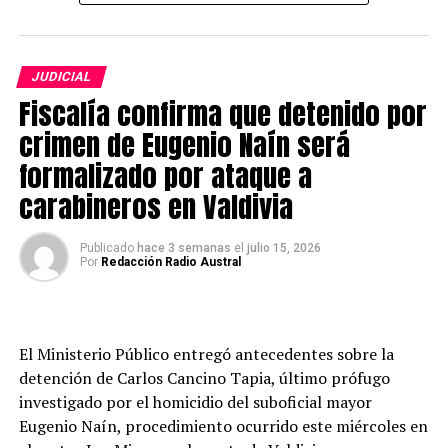
Ruta T-206 y una posible afectación a viviendas
cercanas.
Redacción Radio Austral
JUDICIAL
La Alerta Roja comenzó a regir este lunes y
Fiscalía confirma que detenido por
permanecerá vigente hasta que las condiciones del
evento lo ameriten. Con esta medida, Senapred indicó
crimen de Eugenio Naín será
que se movilizarán todos los recursos necesarios y
formalizado por ataque a
disponibles para enfrentar la emergencia y controlar
carabineros en Valdivia
sus efectos, considerando la magnitud y severidad de la
situación.
Publicado
hace 3 semanas
el
julio 15, 2026
Por
Redacción Radio Austral
Asimismo, el organismo informó que continúa vigente la
Alerta Amarilla por crecida del río en la comuna de Los
Lagos.
El Ministerio Público entregó antecedentes sobre la
Medidas de prevención
detención de Carlos Cancino Tapia, último prófugo
investigado por el homicidio del suboficial mayor
Senapred instruyó a los municipios y a los organismos
Eugenio Naín, procedimiento ocurrido este miércoles en
que integran el Sistema Nacional de Prevención y