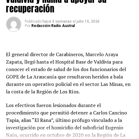
desplazamientos innecesarios, privilegiar el uso de
recuperación
Producto del ataque, dos funcionarios resultaron
vehículos de doble tracción cuando sea indispensable
heridos. Uno recibió un impacto balístico en el rostro y
movilizarse y trasladar preventivamente a las personas
permanece en estado grave, mientras que el segundo
Publicado
hace 3 semanas
el
julio 15, 2026
más vulnerables hacia zonas seguras si las condiciones lo
Por
Redacción Radio Austral
fue lesionado en el abdomen y presenta una evolución
requieren.
de menor complejidad.
Post Views:
7
“El funcionario del GOPE que está herido en su rostro
El general director de Carabineros, Marcelo Araya
está en una situación de gravedad. Hay un segundo
Zapata, llegó hasta el Hospital Base de Valdivia para
funcionario del GOPE herido con un impacto de
conocer el estado de salud de los dos funcionarios del
proyectil en su abdomen, pero está en un estado de
GOPE de La Araucanía que resultaron heridos a bala
menor gravedad que el primero”, señaló el fiscal Bustos.
durante un operativo policial en el sector Las Minas, en
la costa de la Región de Los Ríos.
El imputado también resultó herido durante el
enfrentamiento, con un impacto balístico en el rostro,
Los efectivos fueron lesionados durante el
siendo trasladado hasta el Hospital Base de Valdivia
procedimiento que permitió detener a Carlos Cancino
fuera de riesgo vital.
Tapia, alias “El Rana”, último prófugo vinculado a la
investigación por el homicidio del suboficial Eugenio
Investigación por homicidio de Eugenio
Naín, ocurrido en octubre de 2020 en la Región de La