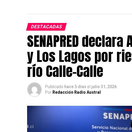
DESTACADAS
SENAPRED declara A
y Los Lagos por ri
río Calle-Calle
Publicado
hace 5 días
el
julio 31, 2026
Por
Redacción Radio Austral