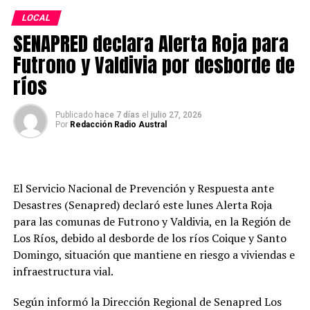
para fortalecer la movilidad tanto en sectores urbanos
como rurales, además de sostener el transporte escolar
LOCAL
subsidiado, en una línea orientada a la
SENAPRED declara Alerta Roja para
descentralización, la equidad territorial y la
Futrono y Valdivia por desborde de
modernización del sistema.
ríos
Post Views:
105
Publicado
hace 7 días
el
julio 27, 2026
TAGS
REGION DE LOS RIOS
VALDIVIA
Por
Redacción Radio Austral
SIGUIENTE
Detienen a imputado por microtráfico tras control
vehicular en Valdivia
El Servicio Nacional de Prevención y Respuesta ante
NO TE PIERDAS
Desastres (Senapred) declaró este lunes Alerta Roja
Operativo preventivo revisa red de grifos en la
para las comunas de Futrono y Valdivia, en la Región de
Costanera previo a la Noche Valdiviana
Los Ríos, debido al desborde de los ríos Coique y Santo
Domingo, situación que mantiene en riesgo a viviendas e
infraestructura vial.
Redacción Radio Austral
Según informó la Dirección Regional de Senapred Los