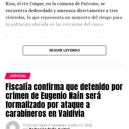
Ríos, el río Coique, en la comuna de Futrono, se
encuentra desbordado y amenaza directamente a tres
viviendas, lo que representa un aumento del riesgo para
la población ubicada en las cercanías del cauce.
En tanto, en la comuna de Valdivia, el río Santo
Domingo también se encuentra desbordado,
provocando la interrupción de la conectividad en la
SEGUIR LEYENDO
Ruta T-206 y una posible afectación a viviendas
cercanas.
JUDICIAL
La Alerta Roja comenzó a regir este lunes y
Fiscalía confirma que detenido por
permanecerá vigente hasta que las condiciones del
evento lo ameriten. Con esta medida, Senapred indicó
crimen de Eugenio Naín será
que se movilizarán todos los recursos necesarios y
formalizado por ataque a
disponibles para enfrentar la emergencia y controlar
carabineros en Valdivia
sus efectos, considerando la magnitud y severidad de la
situación.
Publicado
hace 3 semanas
el
julio 15, 2026