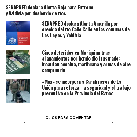
Desde la cartera recordaron que las tarifas del
SENAPRED declara Alerta Roja para Futrono
transporte público regulado en regiones se determinan
y Valdivia por desborde de ríos
mediante un polinomio que considera variables externas
SENAPRED declara Alerta Amarilla por
como el valor del diésel, el tipo de cambio del dólar y la
crecida del río Calle Calle en las comunas de
inflación, entre otros factores.
Los Lagos y Valdivia
Con el reajuste, las nuevas tarifas en Valdivia serán las
siguientes:
Cinco detenidos en Mariquina tras
allanamientos por homicidio frustrado:
incautan cocaína, marihuana y armas de aire
Adulto Local:
$590
comprimido
Persona Mayor Local:
$290
«Max» se incorpora a Carabineros de La
Unión para reforzar la seguridad y el trabajo
Estudiante Local:
$190
preventivo en la Provincia del Ranco
Adulto Niebla:
$740
Persona Mayor Niebla:
$370
CLICK PARA COMENTAR
Estudiante Niebla:
$240
El ministerio reiteró que continúa impulsando medidas