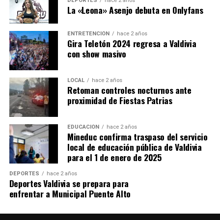
DEPORTES
hace 2 años
La «Leona» Asenjo debuta en Onlyfans
De acuerdo con los antecedentes preliminares, al
momento del ingreso policial el imputado habría
ENTRETENCIÓN
hace 2 años
utilizado un revólver para disparar contra los
Gira Teletón 2024 regresa a Valdivia
funcionarios, generándose un intercambio de disparos
con show masivo
en el lugar.
LOCAL
hace 2 años
Cancino Tapia resultó herido durante el enfrentamiento
Retoman controles nocturnos ante
y fue trasladado también hasta el Hospital Base de
proximidad de Fiestas Patrias
Valdivia, donde ingresó con lesiones en la zona cervical y
una extremidad inferior. Fue intervenido
EDUCACIÓN
hace 2 años
quirúrgicamente, quedó internado en la Unidad de
Mineduc confirma traspaso del servicio
Cuidados Intensivos y se encuentra fuera de riesgo vital.
local de educación pública de Valdivia
para el 1 de enero de 2025
El médico Vicente Schild indicó que el detenido no está
DEPORTES
hace 2 años
en condiciones médicas de enfrentar una audiencia de
Deportes Valdivia se prepara para
formalización debido a que continúa en recuperación
enfrentar a Municipal Puente Alto
postoperatoria.