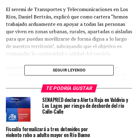
El seremi de Transportes y Telecomunicaciones en Los
Ríos, Daniel Bertrán, explicó que como cartera “hemos
trabajado arduamente en apoyar a todas las personas
que viven en zonas urbanas, rurales, apartadas o aisladas
para que puedan movilizarse de forma digna a lo largo
de nuestro territorio”, subrayando que el objetivo es
resguardar la continuidad y calidad del servicio.
La autoridad reconoció que se trata de una medida
SEGUIR LEYENDO
sensible para la ciudadanía y sostuvo que “este tipo de
decisiones no son fáciles de comunicar, porque sabemos
TE PODRÍA GUSTAR
el impacto que tienen en las economías familiares”. No
obstante, agregó que “para continuar avanzando en un
SENAPRED declara Alerta Roja en Valdivia y
transporte público de calidad, resulta necesario
Los Lagos por riesgo de desborde del río
Calle-Calle
mantener el equilibrio económico del sistema y ser
responsables con el correcto uso de los recursos
fiscales”.
Fiscalía formalizará a tres detenidos por
violento robo a adulto mayor en Río Bueno