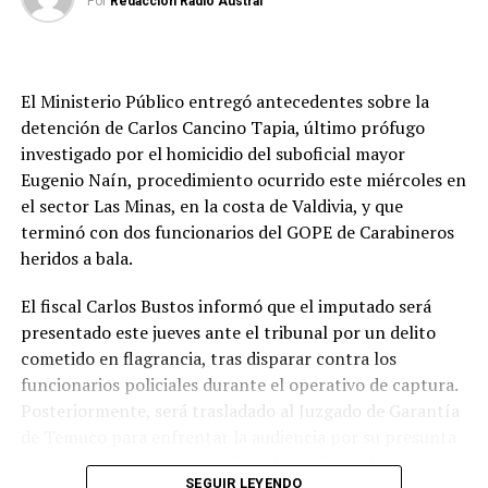
Por
Redacción Radio Austral
Asimismo, el organismo informó que continúa vigente la
Alerta Amarilla por crecida del río en la comuna de Los
Lagos.
El Ministerio Público entregó antecedentes sobre la
Medidas de prevención
detención de Carlos Cancino Tapia, último prófugo
investigado por el homicidio del suboficial mayor
Senapred instruyó a los municipios y a los organismos
Eugenio Naín, procedimiento ocurrido este miércoles en
que integran el Sistema Nacional de Prevención y
el sector Las Minas, en la costa de Valdivia, y que
Respuesta ante Desastres (Sinapred) a mantener una
terminó con dos funcionarios del GOPE de Carabineros
evaluación y monitoreo permanente de las zonas de
heridos a bala.
riesgo, adoptando las medidas necesarias para
resguardar a la población y, de ser necesario, activar los
El fiscal Carlos Bustos informó que el imputado será
Comités para la Gestión del Riesgo de Desastres.
presentado este jueves ante el tribunal por un delito
cometido en flagrancia, tras disparar contra los
Además, la Unidad Regional de Alerta Temprana
funcionarios policiales durante el operativo de captura.
continuará monitoreando los puntos críticos y
Posteriormente, será trasladado al Juzgado de Garantía
coordinando las acciones de respuesta y rehabilitación.
de Temuco para enfrentar la audiencia por su presunta
Entre las recomendaciones emitidas se encuentra el
participación en el homicidio del suboficial Naín.
SEGUIR LEYENDO