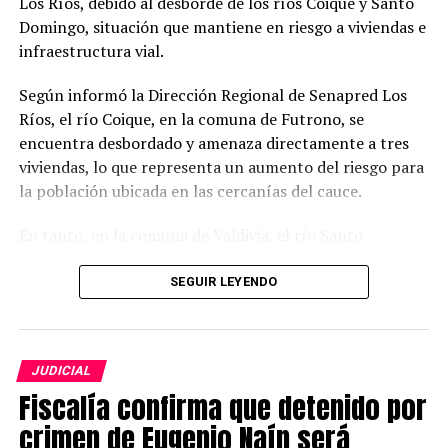
Los Ríos, debido al desborde de los ríos Coique y Santo
Domingo, situación que mantiene en riesgo a viviendas e
infraestructura vial.
Según informó la Dirección Regional de Senapred Los
Ríos, el río Coique, en la comuna de Futrono, se
encuentra desbordado y amenaza directamente a tres
viviendas, lo que representa un aumento del riesgo para
la población ubicada en las cercanías del cauce.
En tanto, en la comuna de Valdivia, el río Santo
Domingo también se encuentra desbordado,
provocando la interrupción de la conectividad en la
SEGUIR LEYENDO
Ruta T-206 y una posible afectación a viviendas
cercanas.
JUDICIAL
La Alerta Roja comenzó a regir este lunes y
Fiscalía confirma que detenido por
permanecerá vigente hasta que las condiciones del
evento lo ameriten. Con esta medida, Senapred indicó
crimen de Eugenio Naín será
que se movilizarán todos los recursos necesarios y