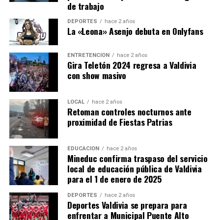
de trabajo
De acuerdo con los antecedentes preliminares, al
momento del ingreso policial el imputado habría
DEPORTES
hace 2 años
La «Leona» Asenjo debuta en Onlyfans
utilizado un revólver para disparar contra los
funcionarios, generándose un intercambio de disparos
en el lugar.
ENTRETENCIÓN
hace 2 años
Gira Teletón 2024 regresa a Valdivia
con show masivo
Cancino Tapia resultó herido durante el enfrentamiento
y fue trasladado también hasta el Hospital Base de
Valdivia, donde ingresó con lesiones en la zona cervical y
LOCAL
hace 2 años
Retoman controles nocturnos ante
una extremidad inferior. Fue intervenido
proximidad de Fiestas Patrias
quirúrgicamente, quedó internado en la Unidad de
Cuidados Intensivos y se encuentra fuera de riesgo vital.
EDUCACIÓN
hace 2 años
Mineduc confirma traspaso del servicio
El médico Vicente Schild indicó que el detenido no está
local de educación pública de Valdivia
en condiciones médicas de enfrentar una audiencia de
para el 1 de enero de 2025
formalización debido a que continúa en recuperación
postoperatoria.
DEPORTES
hace 2 años
Deportes Valdivia se prepara para
enfrentar a Municipal Puente Alto
La Fiscalía informó que el imputado será puesto a