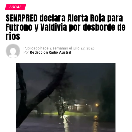
LOCAL
SENAPRED declara Alerta Roja para
Futrono y Valdivia por desborde de
ríos
Publicado
hace 2 semanas
el
julio 27, 2026
Por
Redacción Radio Austral