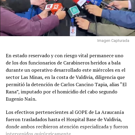
alta complejidad.
“Ellos ya habían participado en la captura de otros
prófugos; es personal que siempre ha estado en
situaciones de extrema complejidad y no han temido
combatir el crimen organizado”, afirmó.
Imagen Capturada
El general director también valoró el trabajo
En estado reservado y con riesgo vital permanece uno
desarrollado por los equipos especializados que
de los dos funcionarios de Carabineros heridos a bala
participaron en la búsqueda del imputado y reiteró que
durante un operativo desarrollado este miércoles en el
la institución continuará realizando diligencias para
sector Las Minas, en la costa de Valdivia, diligencia que
ubicar a personas prófugas de la justicia.
permitió la detención de Carlos Cancino Tapia, alias “El
Rana”, imputado por el homicidio del cabo segundo
“Le pido a toda la gente que siga rezando, que siga
Eugenio Naín.
pidiendo por la salud del cabo primero Cosme”, expresó.
Procedimiento terminó con imputado
Los efectivos pertenecientes al GOPE de La Araucanía
fueron trasladados hasta el Hospital Base de Valdivia,
detenido
donde ambos recibieron atención especializada y fueron
intervenidos quirúrgicamente.