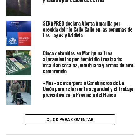
Finalmente, desde la Municipalidad de Valdivia
reafirmaron su compromiso con la probidad y la
SENAPRED declara Alerta Amarilla por
transparencia en el servicio público, manifestando
crecida del río Calle Calle en las comunas de
además su confianza en que las instituciones encargadas
Los Lagos y Valdivia
de la investigación y administración de justicia
desarrollarán su labor conforme a la normativa vigente.
Cinco detenidos en Mariquina tras
allanamientos por homicidio frustrado:
Post Views:
35
incautan cocaína, marihuana y armas de aire
comprimido
TAGS
REGION DE LOS RIOS
VALDIVIA
«Max» se incorpora a Carabineros de La
SIGUIENTE
Incautan 49 armas artesanales y 41 celulares en
Unión para reforzar la seguridad y el trabajo
operativo de Gendarmería en cárcel de Valdivia
preventivo en la Provincia del Ranco
NO TE PIERDAS
PDI indaga ataque armado en Valdivia que dejó un
fallecido y dos heridos
CLICK PARA COMENTAR
Redacción Radio Austral