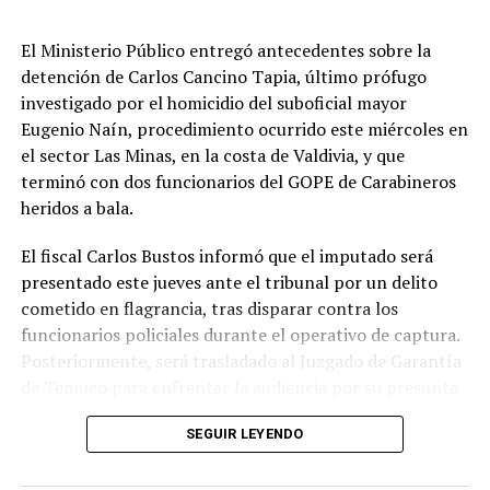
continuará monitoreando los puntos críticos y
coordinando las acciones de respuesta y rehabilitación.
El Ministerio Público entregó antecedentes sobre la
detención de Carlos Cancino Tapia, último prófugo
Entre las recomendaciones emitidas se encuentra el
investigado por el homicidio del suboficial mayor
monitoreo constante de los cursos de agua, el uso de
Eugenio Naín, procedimiento ocurrido este miércoles en
maquinaria pesada para contener eventuales desbordes
el sector Las Minas, en la costa de Valdivia, y que
que puedan afectar zonas urbanas, viviendas o
terminó con dos funcionarios del GOPE de Carabineros
infraestructura vial, la habilitación de canaletas o
heridos a bala.
colectores artesanales en sectores críticos y la
implementación de rutas alternativas para el tránsito.
El fiscal Carlos Bustos informó que el imputado será
presentado este jueves ante el tribunal por un delito
Finalmente, Senapred recomendó a la población evitar
cometido en flagrancia, tras disparar contra los
desplazamientos innecesarios, privilegiar el uso de
funcionarios policiales durante el operativo de captura.
vehículos de doble tracción cuando sea indispensable
Posteriormente, será trasladado al Juzgado de Garantía
movilizarse y trasladar preventivamente a las personas
de Temuco para enfrentar la audiencia por su presunta
más vulnerables hacia zonas seguras si las condiciones lo
participación en el homicidio del suboficial Naín.
requieren.
SEGUIR LEYENDO
Según explicó el persecutor, el procedimiento se
Post Views:
7
desarrolló cuando personal policial ejecutó una orden