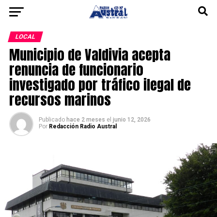
LOCAL
Municipio de Valdivia acepta
renuncia de funcionario
investigado por tráfico ilegal de
recursos marinos
Publicado
hace 2 meses
el
junio 12, 2026
Por
Redacción Radio Austral