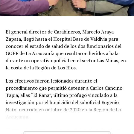
enfrentamiento, con un impacto balístico en el rostro,
siendo trasladado hasta el Hospital Base de Valdivia
fuera de riesgo vital.
El general director de Carabineros, Marcelo Araya
Investigación por homicidio de Eugenio
Zapata, llegó hasta el Hospital Base de Valdivia para
Naín
conocer el estado de salud de los dos funcionarios del
GOPE de La Araucanía que resultaron heridos a bala
El fiscal Bustos recordó que la investigación por el
durante un operativo policial en el sector Las Minas, en
homicidio del suboficial mayor Eugenio Naín se inició en
la costa de la Región de Los Ríos.
2020 y ya cuenta con una persona condenada a 32 años
de cárcel, además de otro imputado formalizado cuyo
Los efectivos fueron lesionados durante el
proceso investigativo continúa vigente.
procedimiento que permitió detener a Carlos Cancino
Tapia, alias “El Rana”, último prófugo vinculado a la
Carlos Cancino Tapia permanecía prófugo desde marzo
investigación por el homicidio del suboficial Eugenio
de 2021 y era uno de los últimos involucrados
Naín, ocurrido en octubre de 2020 en la Región de La
pendientes de captura en esta causa.
Araucanía.
Respecto de los antecedentes que vincularían al
Durante el operativo, el imputado habría utilizado un
detenido con el crimen, el fiscal señaló que existen