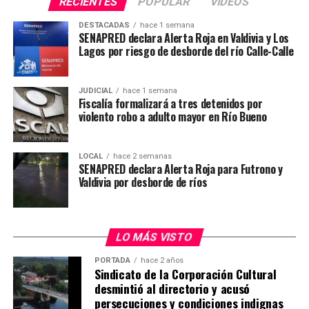
durante el procedimiento policial.
RECIENTES
POPULAR
VIDEOS
condiciones de ser trasladado a otro recinto asistencial.
DESTACADAS
hace 1 semana
Post Views:
21
SENAPRED declara Alerta Roja en Valdivia y Los
El segundo funcionario lesionado es el suboficial
Lagos por riesgo de desborde del río Calle-Calle
Roberto Canio Quilaqueo, quien recibió un disparo en el
abdomen. Según informó el hospital, permanece
estable, bajo observación médica y podría continuar su
JUDICIAL
hace 1 semana
Fiscalía formalizará a tres detenidos por
recuperación en dependencias institucionales de
violento robo a adulto mayor en Río Bueno
Carabineros.
Operativo terminó con detención de
LOCAL
hace 2 semanas
SENAPRED declara Alerta Roja para Futrono y
imputado
Valdivia por desborde de ríos
El procedimiento policial se desarrolló cerca de las
12:30 horas en una vivienda ubicada en la comunidad
LO MÁS VISTO
Antillanca, sector Las Minas, donde personal del GOPE
buscaba detener a Carlos Esteban Cancino Tapia, quien
PORTADA
hace 2 años
Sindicato de la Corporación Cultural
mantenía una orden de detención vigente por el delito
desmintió al directorio y acusó
de homicidio de carabinero en servicio.
persecuciones y condiciones indignas