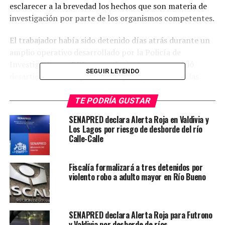
esclarecer a la brevedad los hechos que son materia de
investigación por parte de los organismos competentes.
El trabajador había sido detenido días atrás durante un
amplio operativo desarrollado por la Policía de
Investigaciones (PDI), procedimiento que permitió
SEGUIR LEYENDO
desarticular una organización que operaba entre las
regiones de Los Ríos y Los Lagos.
TE PODRÍA GUSTAR
Tras conocerse los primeros antecedentes del caso, el
SENAPRED declara Alerta Roja en Valdivia y
municipio había decidido apartar temporalmente de sus
Los Lagos por riesgo de desborde del río
funciones al involucrado, quien se desempeñaba en
Calle-Calle
labores vinculadas directamente al equipo de la alcaldía.
Fiscalía formalizará a tres detenidos por
Junto con informar la aceptación de su renuncia, la casa
violento robo a adulto mayor en Río Bueno
edilicia indicó que continuará con las acciones
administrativas correspondientes. En ese contexto,
precisó que seguirá adelante el sumario interno
SENAPRED declara Alerta Roja para Futrono
instruido para determinar eventuales responsabilidades.
y Valdivia por desborde de ríos