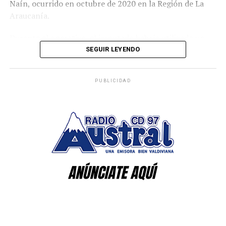
Naín, ocurrido en octubre de 2020 en la Región de La
Naín
Araucanía.
El fiscal Bustos recordó que la investigación por el
Durante el operativo, el imputado habría utilizado un
homicidio del suboficial mayor Eugenio Naín se inició en
revólver para disparar contra los funcionarios policiales,
SEGUIR LEYENDO
2020 y ya cuenta con una persona condenada a 32 años
hiriendo al cabo primero Marco Cosme Barquero, quien
de cárcel, además de otro imputado formalizado cuyo
recibió un impacto balístico en el rostro, y al suboficial
proceso investigativo continúa vigente.
PUBLICIDAD
Roberto Canio Quilaleo, quien resultó con una herida de
bala en el abdomen.
Carlos Cancino Tapia permanecía prófugo desde marzo
de 2021 y era uno de los últimos involucrados
Tras visitar el recinto asistencial, el general Araya
pendientes de captura en esta causa.
señaló que la principal preocupación está centrada en la
recuperación de ambos funcionarios, especialmente del
Respecto de los antecedentes que vincularían al
cabo primero Cosme, quien permanece en estado grave.
detenido con el crimen, el fiscal señaló que existen
diligencias como interceptaciones telefónicas realizadas
“Pude hablar con el suboficial Roberto Canio, que
durante la investigación.
también resultó lesionado y se está recuperando, pero
seguimos preocupados por el cabo primero Marco
Según explicó, en una de estas comunicaciones,
Cosme”, indicó.
registrada en la Región de Los Ríos, personas