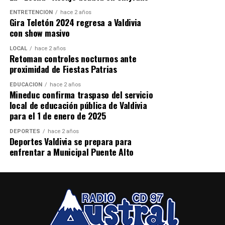
Procedimiento terminó con imputado
ENTRETENCIÓN
hace 2 años
Gira Teletón 2024 regresa a Valdivia
detenido
con show masivo
El operativo se desarrolló durante la tarde del miércoles
LOCAL
hace 2 años
Retoman controles nocturnos ante
15 de julio en una vivienda ubicada en el sector Las
proximidad de Fiestas Patrias
Minas, donde personal del Grupo de Operaciones
Policiales Especiales (GOPE) intentaba concretar la
EDUCACIÓN
hace 2 años
Mineduc confirma traspaso del servicio
captura de Carlos Cancino Tapia.
local de educación pública de Valdivia
para el 1 de enero de 2025
Según los antecedentes investigativos, el sujeto era
buscado por su presunta participación en el homicidio
DEPORTES
hace 2 años
Deportes Valdivia se prepara para
del suboficial mayor Eugenio Naín, funcionario
enfrentar a Municipal Puente Alto
asesinado en una emboscada registrada en la Ruta 5 Sur,
sector Metrenco, en Padre Las Casas.
Durante el enfrentamiento, Cancino Tapia también
resultó herido y fue trasladado hasta el Hospital Base de
Valdivia fuera de riesgo vital.