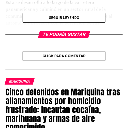
Esta se desarrolló a lo largo de la carretera
panamericana y culminó en un sector rural de la
comuna de San Pablo, donde se logró dar alcance al
SEGUIR LEYENDO
automóvil y proceder con la detención de sus
ocupantes”, explicó Méndez.
TE PODRÍA GUSTAR
Los detenidos, todos menores de edad y de nacionalidad
chilena, no registran antecedentes policiales y serán
presentados ante la justicia para el control de la
CLICK PARA COMENTAR
detención correspondiente.
Post Views:
554
MARIQUINA
TAGS
Cinco detenidos en Mariquina tras
SIGUIENTE
allanamientos por homicidio
PDI Detiene a hombre en Valdivia por robo y órdenes de
detención pendientes
frustrado: incautan cocaína,
marihuana y armas de aire
NO TE PIERDAS
Gobierno Constituye Fuerza de tarea para prevenir el
comprimido
robo violento de vehículos en la Región de Los Ríos