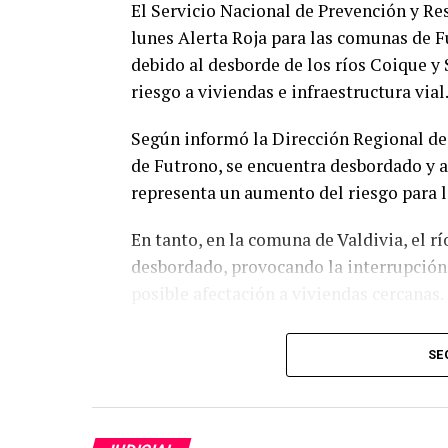
El Servicio Nacional de Prevención y Re
lunes Alerta Roja para las comunas de Fu
debido al desborde de los ríos Coique 
riesgo a viviendas e infraestructura vial
Según informó la Dirección Regional de 
de Futrono, se encuentra desbordado y 
representa un aumento del riesgo para la
En tanto, en la comuna de Valdivia, el 
desbordado, provocando la interrupción 
posible afectación a viviendas cercanas.
La Alerta Roja comenzó a regir este lun
SE
condiciones del evento lo ameriten. Con
movilizarán todos los recursos necesari
controlar sus efectos, considerando la m