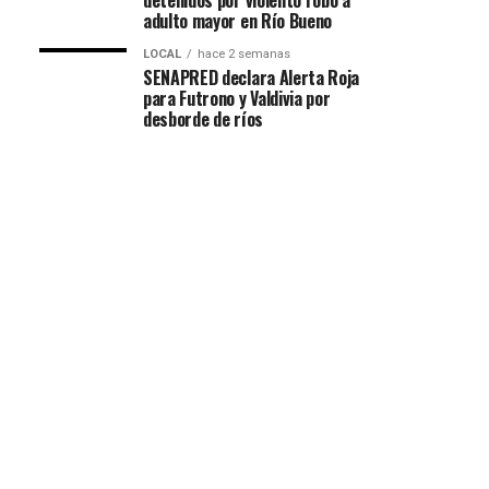
detenidos por violento robo a
adulto mayor en Río Bueno
LOCAL
hace 2 semanas
SENAPRED declara Alerta Roja
para Futrono y Valdivia por
desborde de ríos