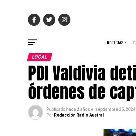
NOTICIAS
C
LOCAL
PDI Valdivia de
órdenes de cap
Publicado
hace 2 años
el
septiembre 25, 2024
Por
Redacción Radio Austral