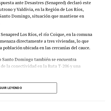
spuesta ante Desastres (Senapred) declaró este
trono y Valdivia, en la Región de Los Ríos,
y Santo Domingo, situación que mantiene en
.
Senapred Los Ríos, el río Coique, en la comuna
amenaza directamente a tres viviendas, lo que
 población ubicada en las cercanías del cauce.
río Santo Domingo también se encuentra
de la conectividad en la Ruta T-206 y una
es y permanecerá vigente hasta que las
GUIR LEYENDO
 esta medida, Senapred indicó que se
os y disponibles para enfrentar la emergencia y
agnitud y severidad de la situación.