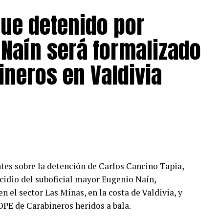
tinúa vigente la Alerta Amarilla por crecida
que detenido por
Naín será formalizado
ineros en Valdivia
 los organismos que integran el Sistema Nacional
es (Sinapred) a mantener una evaluación y
iesgo, adoptando las medidas necesarias para
ario, activar los Comités para la Gestión del
Temprana continuará monitoreando los puntos
espuesta y rehabilitación.
tes sobre la detención de Carlos Cancino Tapia,
cidio del suboficial mayor Eugenio Naín,
encuentra el monitoreo constante de los cursos
 el sector Las Minas, en la costa de Valdivia, y
ara contener eventuales desbordes que puedan
PE de Carabineros heridos a bala.
structura vial, la habilitación de canaletas o