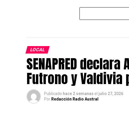
LOCAL
SENAPRED declara A
Futrono y Valdivia
Publicado
hace 2 semanas
el
julio 27, 2026
Por
Redacción Radio Austral