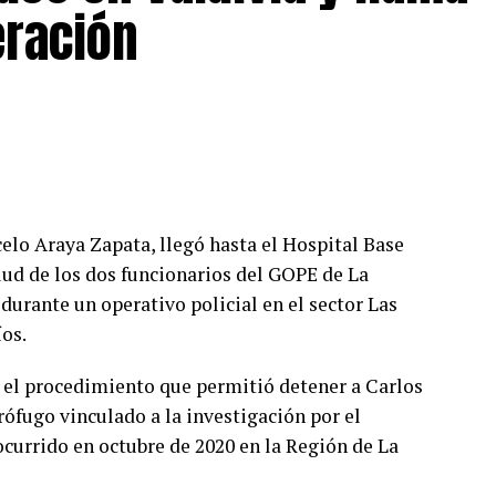
r gravedad que el primero”, señaló el fiscal
eración
ante el enfrentamiento, con un impacto balístico
Hospital Base de Valdivia fuera de riesgo vital.
Eugenio Naín
ación por el homicidio del suboficial mayor
celo Araya Zapata, llegó hasta el Hospital Base
nta con una persona condenada a 32 años de
alud de los dos funcionarios del GOPE de La
izado cuyo proceso investigativo continúa
durante un operativo policial en el sector Las
íos.
o desde marzo de 2021 y era uno de los últimos
 el procedimiento que permitió detener a Carlos
sta causa.
rófugo vinculado a la investigación por el
ocurrido en octubre de 2020 en la Región de La
rían al detenido con el crimen, el fiscal señaló
ciones telefónicas realizadas durante la