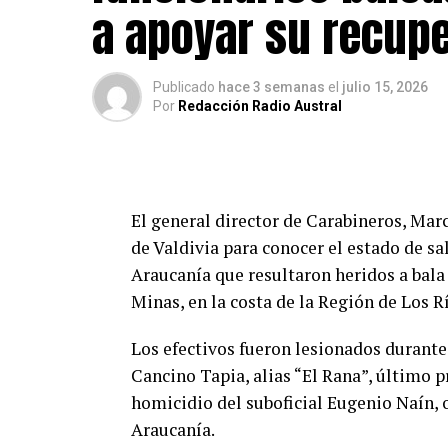
abdomen, pero está en un estado de meno
a apoyar su recup
Bustos.
El imputado también resultó herido dur
Publicado
hace 3 semanas
el
julio 15, 2026
Por
Redacción Radio Austral
en el rostro, siendo trasladado hasta el 
Investigación por homicidio de 
El fiscal Bustos recordó que la investig
El general director de Carabineros, Mar
Eugenio Naín se inició en 2020 y ya cue
de Valdivia para conocer el estado de s
cárcel, además de otro imputado formal
Araucanía que resultaron heridos a bala 
vigente.
Minas, en la costa de la Región de Los R
Carlos Cancino Tapia permanecía prófug
Los efectivos fueron lesionados durante
involucrados pendientes de captura en e
Cancino Tapia, alias “El Rana”, último p
homicidio del suboficial Eugenio Naín, 
Respecto de los antecedentes que vincula
Araucanía.
que existen diligencias como intercepta