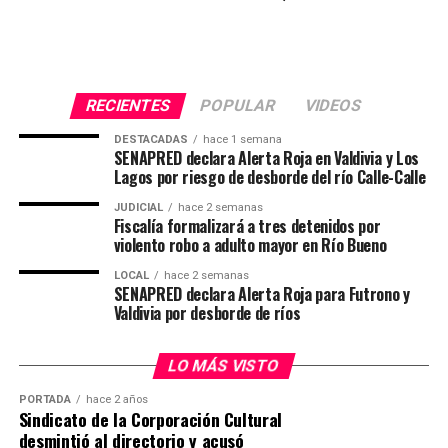
políticas de prevención del acoso laboral, crear
protocolos de denuncia y actuación, y fomentar un
entorno laboral respetuoso y seguro. Sin embargo,
cumplir con la ley no es suficiente para abordar todos
RECIENTES
POPULAR
VIDEOS
los desafíos relacionados con la salud mental en el
trabajo.
DESTACADAS
hace 1 semana
SENAPRED declara Alerta Roja en Valdivia y Los
Lagos por riesgo de desborde del río Calle-Calle
“La Ley Karin proporciona un marco esencial para la
protección de los trabajadores, pero es responsabilidad
JUDICIAL
hace 2 semanas
Fiscalía formalizará a tres detenidos por
de las empresas ir más allá de lo exigido por la ley.
violento robo a adulto mayor en Río Bueno
Adoptar un enfoque proactivo y preventivo en la
gestión de la salud mental no solo beneficia a los
LOCAL
hace 2 semanas
SENAPRED declara Alerta Roja para Futrono y
trabajadores, sino que también fortalece a las
Valdivia por desborde de ríos
organizaciones a largo plazo” indica la CEO de Grupo
Cetep.
LO MÁS VISTO
Post Views:
1.070
PORTADA
hace 2 años
Sindicato de la Corporación Cultural
desmintió al directorio y acusó