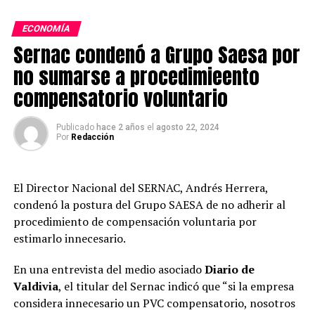
trabajadores chilenos se siente estresado o «quemado».
ECONOMÍA
Estos altos niveles de estrés, ansiedad y agotamiento
Sernac condenó a Grupo Saesa por
emocional, no solo tiene consecuencias devastadoras
para la salud de los empleados, sino que también afecta
no sumarse a procedimieento
negativamente la productividad, incrementa el
compensatorio voluntario
ausentismo y genera una alta rotación de personal.
Publicado
hace 2 años
el
agosto 22, 2024
“Es como una bola. Estrés, luego síntomas de ansiedad y,
Por
Redacción
posteriormente podemos pasar a cuadros más graves
como depresión y lamentablemente el estrés mantenido
también se traduce en enfermedades médicas como
El Director Nacional del SERNAC, Andrés Herrera,
diabetes obesidad e hipertensión, problemas endocrinos,
condenó la postura del Grupo SAESA de no adherir al
de libido, se nos echa a perder como todas las
procedimiento de compensación voluntaria por
máquinas”, indicó la CEO de Grupo Cetep Claudia
estimarlo innecesario.
Barrera.
En una entrevista del medio asociado
Diario de
Las empresas que subestiman la importancia de la salud
Valdivia
, el titular del Sernac indicó que “si la empresa
mental enfrentan costos significativos, tanto en
considera innecesario un PVC compensatorio, nosotros