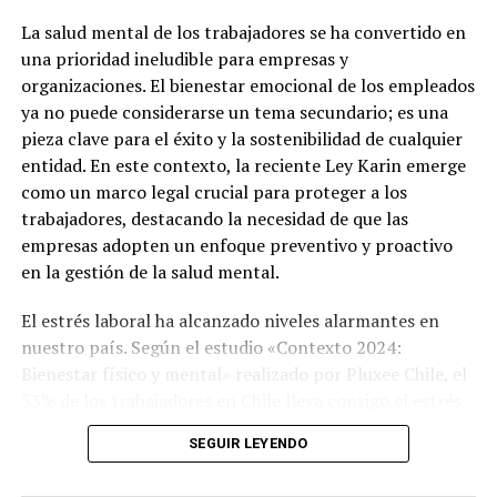
La salud mental de los trabajadores se ha convertido en
una prioridad ineludible para empresas y
organizaciones. El bienestar emocional de los empleados
ya no puede considerarse un tema secundario; es una
pieza clave para el éxito y la sostenibilidad de cualquier
entidad. En este contexto, la reciente Ley Karin emerge
como un marco legal crucial para proteger a los
trabajadores, destacando la necesidad de que las
empresas adopten un enfoque preventivo y proactivo
Post Views:
1.292
en la gestión de la salud mental.
El estrés laboral ha alcanzado niveles alarmantes en
nuestro país. Según el estudio «Contexto 2024:
Bienestar físico y mental» realizado por Pluxee Chile, el
53% de los trabajadores en Chile lleva consigo el estrés
del trabajo hasta sus hogares.
SEGUIR LEYENDO
Otro estudio, de Laborum, reveló que el 92% de los