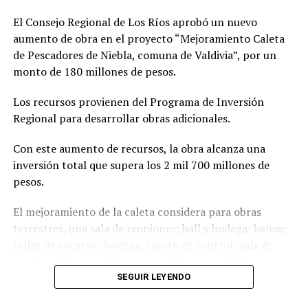
El Consejo Regional de Los Ríos aprobó un nuevo
aumento de obra en el proyecto “Mejoramiento Caleta
de Pescadores de Niebla, comuna de Valdivia”, por un
monto de 180 millones de pesos.
Los recursos provienen del Programa de Inversión
Regional para desarrollar obras adicionales.
Con este aumento de recursos, la obra alcanza una
inversión total que supera los 2 mil 700 millones de
pesos.
El mejoramiento de la caleta considera para obras
terrestres, una sala de reuniones; hall y bodega; baños;
taller de encarne; bodega; caseta de control; sala de
ventas; edificio multiuso; zona abierta y cubierta.
Mientras que para obras marítimas, considera un
SEGUIR LEYENDO
pontón, una pasarela basculante y una escollera.