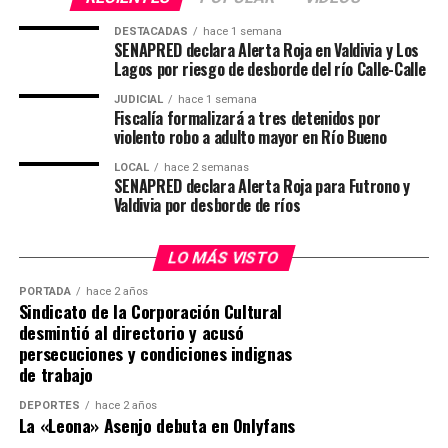
relacionadas con el lugar donde fue detenido Cancino
La máxima autoridad de Carabineros destacó la
Tapia habrían hecho referencia a que él sería quien
trayectoria de los funcionarios lesionados y aseguró que
DESTACADAS
hace 1 semana
SENAPRED declara Alerta Roja en Valdivia y Los
efectuó el disparo que causó la muerte del funcionario
ambos cuentan con experiencia en procedimientos de
Lagos por riesgo de desborde del río Calle-Calle
policial.
alta complejidad.
JUDICIAL
hace 1 semana
Fiscalía formalizará a tres detenidos por
El imputado permanecerá bajo custodia mientras
“Ellos ya habían participado en la captura de otros
violento robo a adulto mayor en Río Bueno
avanzan las diligencias destinadas a establecer su
prófugos; es personal que siempre ha estado en
responsabilidad en ambos hechos investigados.
situaciones de extrema complejidad y no han temido
LOCAL
hace 2 semanas
SENAPRED declara Alerta Roja para Futrono y
combatir el crimen organizado”, afirmó.
Valdivia por desborde de ríos
Post Views:
16
El general director también valoró el trabajo
LO MÁS VISTO
desarrollado por los equipos especializados que
participaron en la búsqueda del imputado y reiteró que
PORTADA
hace 2 años
Sindicato de la Corporación Cultural
la institución continuará realizando diligencias para
desmintió al directorio y acusó
ubicar a personas prófugas de la justicia.
persecuciones y condiciones indignas
de trabajo
“Le pido a toda la gente que siga rezando, que siga
pidiendo por la salud del cabo primero Cosme”, expresó.
DEPORTES
hace 2 años
La «Leona» Asenjo debuta en Onlyfans