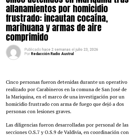
allanamientos por homicidio
Post Views:
735
frustrado: incautan cocaína,
TAGS
marihuana y armas de aire
SIGUIENTE
Valdivia se consagra campeona en el Nacional de Remo
comprimido
de Asociaciones 2024
NO TE PIERDAS
Publicado
hace 2 semanas
el
julio 23, 2026
Este jueves Aguas Décima trabajará en avenida
Por
Redacción Radio Austral
Argentina para mejorar redes
Cinco personas fueron detenidas durante un operativo
Redacción
realizado por Carabineros en la comuna de San José de
la Mariquina, en el marco de una investigación por un
homicidio frustrado con arma de fuego que dejó a dos
personas con lesiones graves.
Las diligencias fueron desarrolladas por personal de las
secciones O.S.7 y O.S.9 de Valdivia, en coordinación con