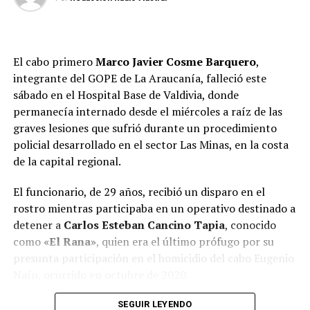
20 bolsas con marihuana elaborada, tres balanzas
digitales, cinco teléfonos celulares, un vehículo Nissan
Tiida y $31.510 en efectivo.
El cabo primero
Marco Javier Cosme Barquero
,
Además, los funcionarios encontraron dos pistolas de
integrante del GOPE de La Araucanía, falleció este
aire comprimido, un rifle de aire comprimido con mira
sábado en el Hospital Base de Valdivia, donde
telescópica, 15 balines de acero, una vaina percutada
permanecía internado desde el miércoles a raíz de las
calibre 9 milímetros y un cartucho sin percutar marca
graves lesiones que sufrió durante un procedimiento
CBC, elementos que serán incorporados como evidencia
policial desarrollado en el sector Las Minas, en la costa
en la investigación.
de la capital regional.
Por instrucción del Ministerio Público, los cinco
El funcionario, de 29 años, recibió un disparo en el
imputados fueron puestos a disposición del Juzgado de
rostro mientras participaba en un operativo destinado a
Garantía para su respectivo control de detención.
detener a
Carlos Esteban Cancino Tapia
, conocido
como
«El Rana»
, quien era el último prófugo por su
Desde Carabineros señalaron que el procedimiento
presunta participación en el homicidio del cabo Eugenio
permitió avanzar en el esclarecimiento del homicidio
Naín, ocurrido en octubre de 2020.
frustrado investigado y sacar de circulación drogas,
elementos asociados a su comercialización y evidencia
Desde su ingreso al principal recinto asistencial de la
SEGUIR LEYENDO