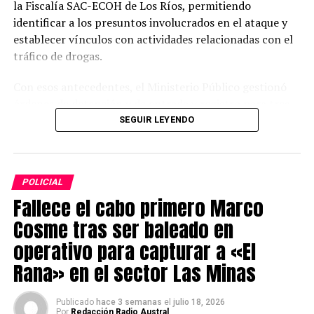
la Fiscalía SAC-ECOH de Los Ríos, permitiendo
identificar a los presuntos involucrados en el ataque y
establecer vínculos con actividades relacionadas con el
tráfico de drogas.
Con esos antecedentes, el Ministerio Público gestionó
órdenes de detención y de entrada y registro para tres
domicilios ubicados en distintos sectores de la población
SEGUIR LEYENDO
San Francisco. El procedimiento contó con el apoyo del
G.O.P.E., C.O.P. y Centauro.
POLICIAL
Como resultado de los allanamientos, Carabineros
Fallece el cabo primero Marco
detuvo a cinco personas. Dos de ellas mantenían
órdenes de detención vigentes por los delitos de
Cosme tras ser baleado en
homicidio frustrado y tráfico de drogas en pequeñas
operativo para capturar a «El
cantidades.
Rana» en el sector Las Minas
Durante el operativo se incautaron 353 envoltorios de
papel cuadriculado, 30 dosis de clorhidrato de cocaína,
Publicado
hace 3 semanas
el
julio 18, 2026
Por
Redacción Radio Austral