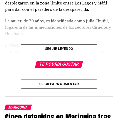
desplegaron en la zona límite entre Los Lagos y Máfil
para dar con el paradero de la desaparecida.
La mujer, de 70 años, es identificada como Julia Chuñil,
lugareña de las inmediaciones de los sectores Ciruelos y
Huichaco.
El viernes habría salido de su hogar para efectuar
SEGUIR LEYENDO
labores de cuidado de animales en un fundo cercano, sin
que se le haya vuelto a ver.
TE PODRÍA GUSTAR
El fin de semana comenzaron las labores de búsqueda de
Julia Chuñil por parte de familiares, apoyados por
Bomberos de Máfil y Los Lagos.
CLICK PARA COMENTAR
La amplitud del área de búsqueda, de más de mil
hectáreas, y lo boscoso de gran parte del terreno, han
dificultado la búsqueda hasta ahora. Las labores de
MARIQUINA
rastreo continuarán este marte en la zona.
Cinco detenidos en Mariquina tras