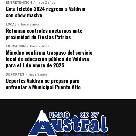
Procedimiento terminó con imputado
ENTRETENCIÓN
hace 2 años
Gira Teletón 2024 regresa a Valdivia
detenido
con show masivo
El operativo se desarrolló durante la tarde del miércoles
LOCAL
hace 2 años
Retoman controles nocturnos ante
15 de julio en una vivienda ubicada en el sector Las
proximidad de Fiestas Patrias
Minas, donde personal del Grupo de Operaciones
Policiales Especiales (GOPE) intentaba concretar la
EDUCACIÓN
hace 2 años
Mineduc confirma traspaso del servicio
captura de Carlos Cancino Tapia.
local de educación pública de Valdivia
para el 1 de enero de 2025
Según los antecedentes investigativos, el sujeto era
buscado por su presunta participación en el homicidio
DEPORTES
hace 2 años
Deportes Valdivia se prepara para
del suboficial mayor Eugenio Naín, funcionario
enfrentar a Municipal Puente Alto
asesinado en una emboscada registrada en la Ruta 5 Sur,
sector Metrenco, en Padre Las Casas.
Durante el enfrentamiento, Cancino Tapia también
resultó herido y fue trasladado hasta el Hospital Base de
Valdivia fuera de riesgo vital.