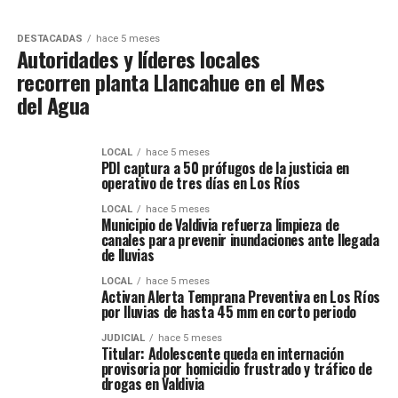
DESTACADAS
hace 5 meses
Autoridades y líderes locales
recorren planta Llancahue en el Mes
del Agua
LOCAL
hace 5 meses
PDI captura a 50 prófugos de la justicia en
operativo de tres días en Los Ríos
LOCAL
hace 5 meses
Municipio de Valdivia refuerza limpieza de
canales para prevenir inundaciones ante llegada
de lluvias
LOCAL
hace 5 meses
Activan Alerta Temprana Preventiva en Los Ríos
por lluvias de hasta 45 mm en corto periodo
JUDICIAL
hace 5 meses
Titular: Adolescente queda en internación
provisoria por homicidio frustrado y tráfico de
drogas en Valdivia