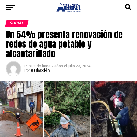
SOCIAL
Un 54% presenta renovación de
redes de agua potable y
alcantarillado
Publicado
hace 2 años
el
julio 23, 2024
Por
Redacción