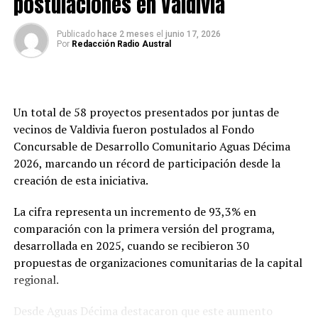
postulaciones en Valdivia
Tras nueve versiones, Expo Tejidos deja atrás el formato
Post Views:
14
tradicional de feria comercial para poner el patrimonio
Publicado
hace 2 meses
el
junio 17, 2026
cultural en el centro de la experiencia. La propuesta de
Por
Redacción Radio Austral
este año busca que la venta de productos sea parte de
un recorrido donde los visitantes puedan conocer los
procesos, historias y técnicas detrás de cada pieza.
Un total de 58 proyectos presentados por juntas de
La directora regional subrogante de INDAP Los Ríos,
vecinos de Valdivia fueron postulados al Fondo
Mariela Leiva, destacó que esta nueva etapa busca
Concursable de Desarrollo Comunitario Aguas Décima
fortalecer el vínculo entre la comunidad y los oficios
2026, marcando un récord de participación desde la
tradicionales.
creación de esta iniciativa.
“Cumplir una década con la Expo Tejidos nos plantea el
La cifra representa un incremento de 93,3% en
desafío de seguir evolucionando junto a nuestras
comparación con la primera versión del programa,
familias rurales. Este año no solo abrimos las puertas de
desarrollada en 2025, cuando se recibieron 30
una vitrina de comercialización, sino que inauguramos
propuestas de organizaciones comunitarias de la capital
un espacio de encuentro con nuestra historia viva”,
regional.
señaló.
Desde Aguas Décima destacaron que este aumento