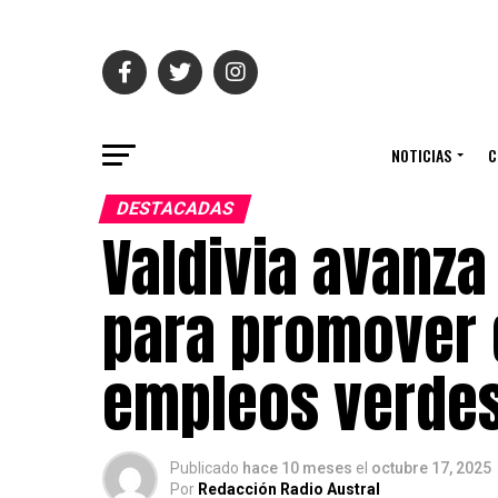
NOTICIAS
C
DESTACADAS
Valdivia avanza
para promover d
empleos verde
Publicado
hace 10 meses
el
octubre 17, 2025
Por
Redacción Radio Austral