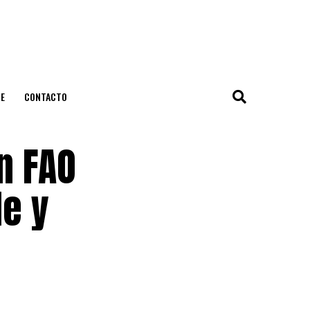
E
CONTACTO
n FAO
le y