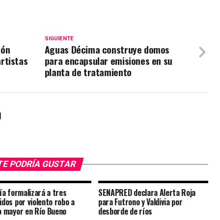
SIGUIENTE
tón
Aguas Décima construye domos
rtistas
para encapsular emisiones en su
planta de tratamiento
l
TE PODRÍA GUSTAR
lía formalizará a tres
SENAPRED declara Alerta Roja
idos por violento robo a
para Futrono y Valdivia por
o mayor en Río Bueno
desborde de ríos