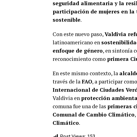
seguridad alimentaria y la resil
participación de mujeres en la
sostenible
.
Con este nuevo paso,
Valdivia re
latinoamericano en
sostenibilida
enfoque de género
, en sintonía 
reconocimiento como
primera C
En este mismo contexto, la
alcal
través de la
FAO
, a participar com
Internacional de Ciudades Ver
Valdivia en
protección ambiental
comuna fue una de las
primeras c
Comunal de Cambio Climático
,
Climático
.
Post Views:
153