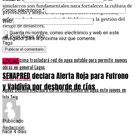
simulacros son fundamentales para fortalecer la cultura de
Correo electrónico
*
prevención y mejorar la respuesta ante emergencias,
reforzando el compromiso de Valdivia con la gestión del
Web
riesgo de desastres.
Guarda mi nombre, correo electrónico y web en este
Post Views:
660
navegador para la próxima vez que comente.
Tags
Siguiente
Aguas Décima trasladará red de agua potable para permitir nuevas
LOCAL
obras en general Lagos
SENAPRED declara Alerta Roja para Futrono
No te pierdas
y Valdivia por desborde de ríos
Aguas Décima efectuará corte programado de agua este jueves en
Isla Teja
Publicado
Redacción
hace 4 días