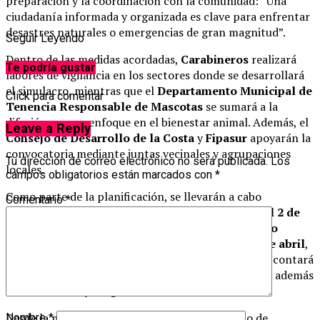
preparación y la coordinación con la comunidad: “Una
ciudadanía informada y organizada es clave para enfrentar
desastres naturales o emergencias de gran magnitud”.
Seguir Leyendo
Dentro de las medidas acordadas,
Carabineros
realizará
Te podría gustar
labores de vigilancia en los sectores donde se desarrollará
el simulacro, mientras que el
Departamento Municipal de
Click para comentar
Tenencia Responsable de Mascotas
se sumará a la
difusión con un enfoque en el bienestar animal. Además, el
Leave a Reply
Consejo de Desarrollo de la Costa
y
Fipasur
apoyarán la
convocatoria mediante juntas vecinales y agrupaciones
Tu dirección de correo electrónico no será publicada.
Los
locales.
campos obligatorios están marcados con
*
Como parte de la planificación, se llevarán a cabo
Comentario
*
reuniones informativas entre el 26 de marzo y el 2 de
abril
en distintos sectores costeros. El
lanzamiento
oficial del simulacro
está programado para el
3 de abril
,
en el edificio consistorial del municipio, evento que contará
con la presencia del
camión sísmico de Senapred
, además
de autoridades y dirigentes comunales.
Desde la municipalidad recalcaron que este tipo de
Nombre
*