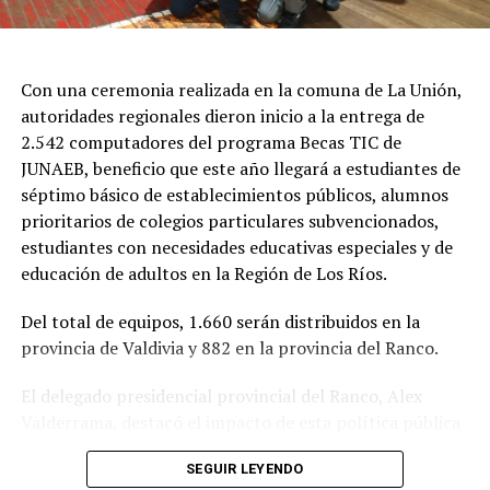
NO TE PIERDAS
UACh presentó nuevo Plan de Recuperación ante la
Superintendencia de Educación Superior
Con una ceremonia realizada en la comuna de La Unión,
autoridades regionales dieron inicio a la entrega de
2.542 computadores del programa Becas TIC de
Redacción Radio Austral
JUNAEB, beneficio que este año llegará a estudiantes de
séptimo básico de establecimientos públicos, alumnos
prioritarios de colegios particulares subvencionados,
estudiantes con necesidades educativas especiales y de
educación de adultos en la Región de Los Ríos.
Del total de equipos, 1.660 serán distribuidos en la
provincia de Valdivia y 882 en la provincia del Ranco.
El delegado presidencial provincial del Ranco, Alex
Valderrama, destacó el impacto de esta política pública
en la formación de los estudiantes.
SEGUIR LEYENDO