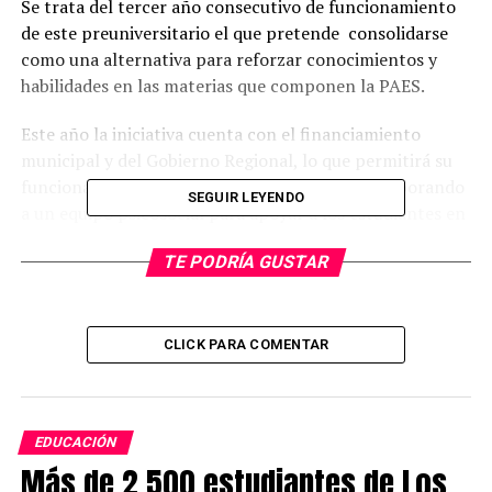
Se trata del tercer año consecutivo de funcionamiento
de este preuniversitario el que pretende consolidarse
como una alternativa para reforzar conocimientos y
habilidades en las materias que componen la PAES.
Este año la iniciativa cuenta con el financiamiento
municipal y del Gobierno Regional, lo que permitirá su
funcionamiento por espacio de tres años, incorporando
SEGUIR LEYENDO
a un equipo psicosocial para apoyar a los estudiantes en
su proceso educativo.
TE PODRÍA GUSTAR
Al respecto, la alcaldesa Carla Amtmann, afirmó que el
preuniversitario municipal es un tremendo apoyo para
las familias valdivianas. “
Es un trabajo integral de
CLICK PARA COMENTAR
acompañamiento siempre robusteciendo nuestra
educación pública y apoyando los sueños de
nuestros estudiantes de la comuna
”.
EDUCACIÓN
Entre los requisitos para postular al Preuniversitario
Más de 2.500 estudiantes de Los