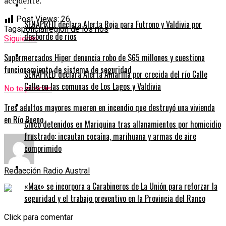
accidente.
Post Views:
26
SENAPRED declara Alerta Roja para Futrono y Valdivia por
Tags
policial
region de los rios
desborde de ríos
Siguiente
Supermercados Hiper denuncia robo de $65 millones y cuestiona
funcionamiento de sistema de seguridad
SENAPRED declara Alerta Amarilla por crecida del río Calle
Calle en las comunas de Los Lagos y Valdivia
No te pierdas
Tres adultos mayores mueren en incendio que destruyó una vivienda
en Río Bueno
Cinco detenidos en Mariquina tras allanamientos por homicidio
frustrado: incautan cocaína, marihuana y armas de aire
comprimido
Redacción Radio Austral
«Max» se incorpora a Carabineros de La Unión para reforzar la
seguridad y el trabajo preventivo en la Provincia del Ranco
Click para comentar