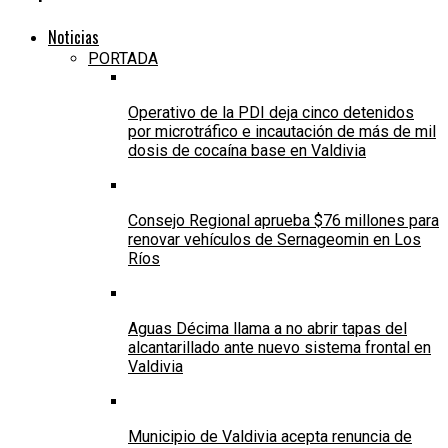
Noticias
PORTADA
Operativo de la PDI deja cinco detenidos
por microtráfico e incautación de más de mil
dosis de cocaína base en Valdivia
Consejo Regional aprueba $76 millones para
renovar vehículos de Sernageomin en Los
Ríos
Aguas Décima llama a no abrir tapas del
alcantarillado ante nuevo sistema frontal en
Valdivia
Municipio de Valdivia acepta renuncia de