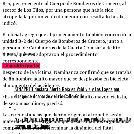
B-3, perteneciente al Cuerpo de Bomberos de Crucero, al
sector de Los Tilos, por una persona que había sido
atropellada por un vehículo menor con resultado fatal»,
indicó.
El oficial agregó que al procedimiento también concurrió la
unidad B-2 del Cuerpo de Bomberos de Crucero, junto a
personal de Carabineros de la Cuarta Comisaría de Río
Bueno, quienes adoptaron el procedimiento
Seguir Leyendo
correspondiente.
Te podría gustar
Respecto de la víctima, Namiñanca confirmó que se trataba
de un hombre adulto mayor que se desplazaba en bicicleta
al momento del accidente.
SENAPRED declara Alerta Roja en Valdivia y Los Lagos por
riesgo de desborde del río Calle-Calle
«Es una persona mayor de edad, un adulto mayor, ciclista,
de sexo masculino», precisó.
Las circunstancias que dieron origen al atropello serán
Fiscalía formalizará a tres detenidos por violento robo a adulto
materia de la investigación que desarrollan los organismos
mayor en Río Bueno
competentes para determinar la dinámica del fatal