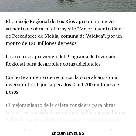
autonomía local. La presencia de BancoEstado en Corral
es fundamental para nuestro desarrollo y bienestar
comunitario”.
El Consejo Regional de Los Ríos aprobó un nuevo
aumento de obra en el proyecto “Mejoramiento Caleta
La actual sucursal tiene un horario de atención de 9:00 a
de Pescadores de Niebla, comuna de Valdivia”, por un
14:00 horas y entre los trámites disponibles se
monto de 180 millones de pesos.
encuentran los siguientes: consultas de productos,
asignación de claves, pagos de productos, reposición de
Los recursos provienen del Programa de Inversión
tarjetas, giros y depósitos, entre otros. Además, en esta
Regional para desarrollar obras adicionales.
oficina, se pueden contratar seguros y solicitar cuentas
corrientes, tarjetas y créditos, tanto de consumo como
Con este aumento de recursos, la obra alcanza una
hipotecarios.
inversión total que supera los 2 mil 700 millones de
pesos.
Asimismo, la comunidad tendrá a su disposición un
tótem de autoservicio, donde la comunidad podrá hacer
El mejoramiento de la caleta considera para obras
videollamadas a ejecutivos entre las 9:00 y 18:00 horas,
terrestres, una sala de reuniones; hall y bodega; baños;
y un cajero automático disponible las 24 horas del día.
taller de encarne; bodega; caseta de control; sala de
ventas; edificio multiuso; zona abierta y cubierta.
Con la inauguración de esta sucursal, el banco busca
Mientras que para obras marítimas, considera un
SEGUIR LEYENDO