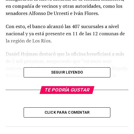
en compañía de vecinos y otras autoridades, como los
senadores Alfonso De Urresti e Iván Flores.
Con esto, el banco alcanzó las 407 sucursales a nivel
nacional y ya está presente en 11 de las 12 comunas de
la región de Los Ríos.
Daniel Hojman destacó que la oficina beneficiará a más
de 5 mil personas, asegurando que “estamos muy
contentos de abrir esta sucursal. Sabemos que la llegada
SEGUIR LEYENDO
del banco es muy importante para la comunidad de
Corral, porque significa mejorar su calidad de vida, por
el tiempo y dinero que se ahorrarán en traslados, y por
TE PODRÍA GUSTAR
la seguridad que implica hacer los trámites cerca y no
tener que transportar efectivo”.
CLICK PARA COMENTAR
Asimismo, añadió que “esta nueva sucursal potenciará,
también, el desarrollo local, ya que fomentará la
actividad productiva y comercial, lo que es fundamental