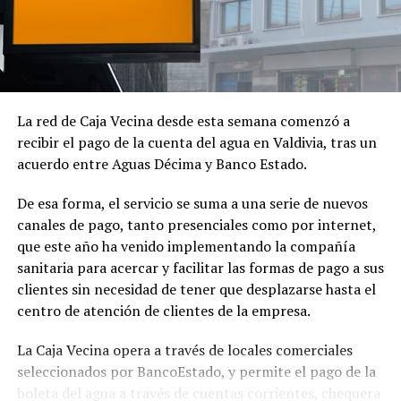
Post Views:
549
TAGS
SIGUIENTE
Sence Los Ríos rindió cuenta pública destacando
inversión por más de 12 mil millones durante el 2023
La red de Caja Vecina desde esta semana comenzó a
NO TE PIERDAS
recibir el pago de la cuenta del agua en Valdivia, tras un
Visita del ministro de Economía a Los Ríos estuvo
marcada por reclamo del senador Flores por no ser
acuerdo entre Aguas Décima y Banco Estado.
invitado a actividad
De esa forma, el servicio se suma a una serie de nuevos
canales de pago, tanto presenciales como por internet,
que este año ha venido implementando la compañía
Redacción Radio Austral
sanitaria para acercar y facilitar las formas de pago a sus
clientes sin necesidad de tener que desplazarse hasta el
centro de atención de clientes de la empresa.
La Caja Vecina opera a través de locales comerciales
seleccionados por BancoEstado, y permite el pago de la
boleta del agua a través de cuentas corrientes, chequera