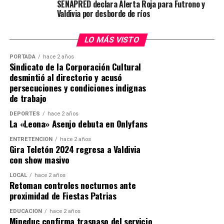
SENAPRED declara Alerta Roja para Futrono y
trabajadores, sino que también fortalece a las
Valdivia por desborde de ríos
organizaciones a largo plazo” indica la CEO de Grupo
Cetep.
LO MÁS VISTO
Post Views:
1.066
PORTADA
hace 2 años
Sindicato de la Corporación Cultural
desmintió al directorio y acusó
persecuciones y condiciones indignas
de trabajo
DEPORTES
hace 2 años
La «Leona» Asenjo debuta en Onlyfans
ENTRETENCIÓN
hace 2 años
Gira Teletón 2024 regresa a Valdivia
con show masivo
LOCAL
hace 2 años
Retoman controles nocturnos ante
proximidad de Fiestas Patrias
EDUCACIÓN
hace 2 años
Mineduc confirma traspaso del servicio