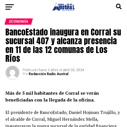
ECONOMÍA
BancoEstado inaugura en Corral su
sucursal 407 y alcanza presencia
en 11 de las 12 comunas de Los
Ríos
Publicado
hace 2 años
el
abril 20, 2024
Por
Redacción Radio Austral
Más de 5 mil habitantes de Corral se verán
beneficiadas con la llegada de la oficina.
El presidente de BancoEstado, Daniel Hojman Trujillo, y
el alcalde de Corral, Miguel Hernández Mella,
inauguraron la nueva sucursal de la entidad financiera,