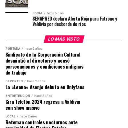
la última semana en la ruta, normalizando el tránsito
entre las distintas comunidades rurales.
LOCAL
hace 5 días
SENAPRED declara Alerta Roja para Futrono y
Post Views:
100
Valdivia por desborde de ríos
LO MÁS VISTO
PORTADA
hace 2 años
Sindicato de la Corporación Cultural
desmintió al directorio y acusó
persecuciones y condiciones indignas
de trabajo
DEPORTES
hace 2 años
La «Leona» Asenjo debuta en Onlyfans
ENTRETENCIÓN
hace 2 años
Gira Teletón 2024 regresa a Valdivia
con show masivo
LOCAL
hace 2 años
Retoman controles nocturnos ante