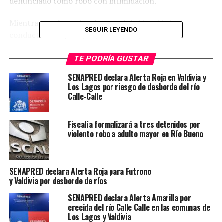
denunciado como robo con intimidación.
Mientras se efectuaba el control de identidad, el
SEGUIR LEYENDO
conductor escapó a pie por los pasajes cercanos,
dejando al copiloto en el lugar. Posteriormente,
Carabineros de la
Sección de Investigación Policial
TE PODRÍA GUSTAR
(SIP)
logró ubicar y detener al joven que había huido.
SENAPRED declara Alerta Roja en Valdivia y
Los Lagos por riesgo de desborde del río
Según informó la institución, ambos adolescentes
Calle-Calle
presentan aprehensiones anteriores, aunque no
mantienen causas pendientes.
Fiscalía formalizará a tres detenidos por
violento robo a adulto mayor en Río Bueno
Por instrucción de la
Fiscalía
, ambos quedaron a la
espera de su
control de detención
por el delito de
receptación de vehículo motorizado
.
SENAPRED declara Alerta Roja para Futrono
y Valdivia por desborde de ríos
Post Views:
177
SENAPRED declara Alerta Amarilla por
TAGS
LOS LAGOS
POLICIAL
REGION DE LOS RIOS
crecida del río Calle Calle en las comunas de
Los Lagos y Valdivia
SIGUIENTE