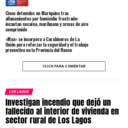
PDI investiga femicidio frustrado contra adolescente de
14 años en Los Lagos
Cinco detenidos en Mariquina tras
allanamientos por homicidio frustrado:
NO TE PIERDAS
Los Lagos mantiene viva la lucha por la protección del
incautan cocaína, marihuana y armas de aire
comprimido
Río San Pedro
«Max» se incorpora a Carabineros de La
Unión para reforzar la seguridad y el trabajo
preventivo en la Provincia del Ranco
Redacción Radio Austral
CLICK PARA COMENTAR
LOS LAGOS
Investigan incendio que dejó un
fallecido al interior de vivienda en
sector rural de Los Lagos