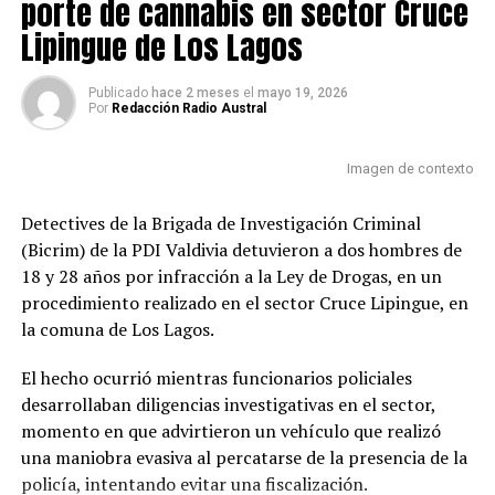
Juan Carlos Farías, Camila Mattar y Felipe López,
porte de cannabis en sector Cruce
además de representantes de la Municipalidad de
Lipingue de Los Lagos
Valdivia, el concejal Luis Contreras y el concejal de Los
Lagos Felipe Bustos.
Publicado
hace 2 meses
el
mayo 19, 2026
Por
Redacción Radio Austral
De acuerdo con De Pablo, uno de los principales
acuerdos alcanzados fue el compromiso de las
Imagen de contexto
autoridades de respaldar políticamente las demandas
del movimiento y representar la preocupación regional
Detectives de la Brigada de Investigación Criminal
ante organismos e instancias de nivel nacional.
(Bicrim) de la PDI Valdivia detuvieron a dos hombres de
18 y 28 años por infracción a la Ley de Drogas, en un
La vocera destacó que la defensa del río San Pedro ha
procedimiento realizado en el sector Cruce Lipingue, en
logrado reunir a representantes de diversas tendencias
la comuna de Los Lagos.
políticas en torno a una causa común, enfocada en la
protección ambiental y el desarrollo sustentable del
El hecho ocurrió mientras funcionarios policiales
territorio.
desarrollaban diligencias investigativas en el sector,
momento en que advirtieron un vehículo que realizó
Durante la actividad también participó el diputado
una maniobra evasiva al percatarse de la presencia de la
Matías Hernández, quien informó que se encuentra
policía, intentando evitar una fiscalización.
analizando los antecedentes del caso y que evalúa