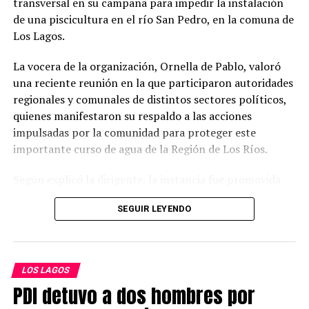
transversal en su campaña para impedir la instalación
origen del fuego, mientras continúan las labores
de una piscicultura en el río San Pedro, en la comuna de
investigativas en el lugar.
Los Lagos.
Post Views:
26
La vocera de la organización, Ornella de Pablo, valoró
una reciente reunión en la que participaron autoridades
regionales y comunales de distintos sectores políticos,
quienes manifestaron su respaldo a las acciones
impulsadas por la comunidad para proteger este
importante curso de agua de la Región de Los Ríos.
Según explicó la dirigente, la instancia fue promovida
por las propias autoridades y contó con la participación
SEGUIR LEYENDO
del gobernador regional, consejeros regionales,
representantes municipales, concejales y el diputado
Matías Hernández, entre otros actores vinculados al
territorio.
LOS LAGOS
PDI detuvo a dos hombres por
Entre los asistentes estuvieron los consejeros regionales