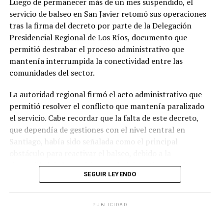
Luego de permanecer más de un mes suspendido, el
campaña en defensa del río San Pedro.
servicio de balseo en San Javier retomó sus operaciones
tras la firma del decreto por parte de la Delegación
Post Views:
33
Presidencial Regional de Los Ríos, documento que
permitió destrabar el proceso administrativo que
mantenía interrumpida la conectividad entre las
comunidades del sector.
La autoridad regional firmó el acto administrativo que
permitió resolver el conflicto que mantenía paralizado
el servicio. Cabe recordar que la falta de este decreto,
que dependía de gestiones con el nivel central en
Santiago, había sido señalada como el principal
obstáculo para reactivar el balseo, debido a la
rigurosidad de las revisiones administrativas en el
SEGUIR LEYENDO
contexto del próximo traspaso de mando.
Al respecto, el Delegado Presidencial Regional, Jorge
PUBLICIDAD
Alvial, confirmó la reanudación del servicio. “Tengo los