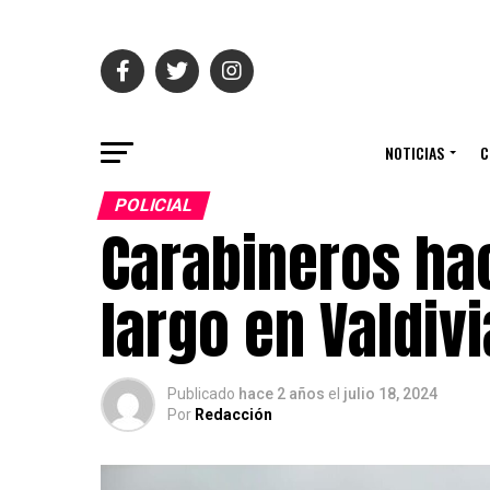
NOTICIAS
C
POLICIAL
Carabineros ha
largo en Valdivi
Publicado
hace 2 años
el
julio 18, 2024
Por
Redacción