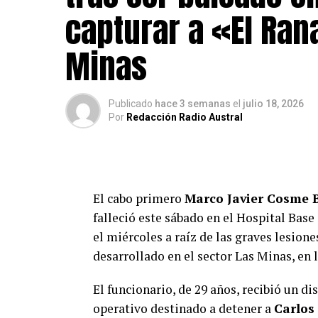
comprimido con mira telescópica, 15 bal
capturar a «El Ran
milímetros y un cartucho sin percutar 
como evidencia en la investigación.
Minas
Por instrucción del Ministerio Público,
del Juzgado de Garantía para su respect
Publicado
hace 3 semanas
el
julio 18, 2026
Por
Redacción Radio Austral
Desde Carabineros señalaron que el pro
esclarecimiento del homicidio frustrado
elementos asociados a su comercializaci
El cabo primero
Marco Javier Cosme 
Post Views:
15
falleció este sábado en el Hospital Bas
el miércoles a raíz de las graves lesion
desarrollado en el sector Las Minas, en l
El funcionario, de 29 años, recibió un d
operativo destinado a detener a
Carlos