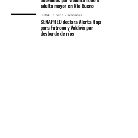
detenidos por violento robo a
adulto mayor en Río Bueno
LOCAL
hace 2 semanas
SENAPRED declara Alerta Roja
para Futrono y Valdivia por
desborde de ríos