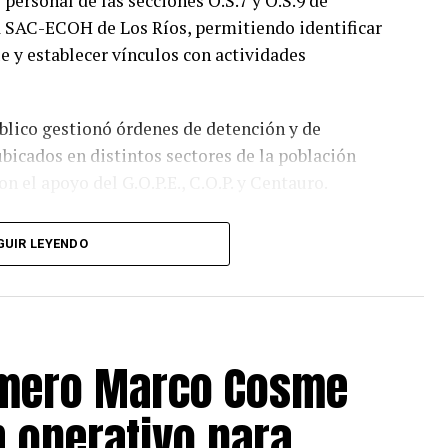
 personal de las secciones O.S.7 y O.S.9 de
ía SAC-ECOH de Los Ríos, permitiendo identificar
e y establecer vínculos con actividades
blico gestionó órdenes de detención y de
ubicados en distintos sectores de la población
n el apoyo del G.O.P.E., C.O.P. y Centauro.
rabineros detuvo a cinco personas. Dos de ellas
GUIR LEYENDO
 por los delitos de homicidio frustrado y
s.
envoltorios de papel cuadriculado, 30 dosis de
rihuana elaborada, tres balanzas digitales, cinco
rimero Marco Cosme
Tiida y $31.510 en efectivo.
n operativo para
s pistolas de aire comprimido, un rifle de aire