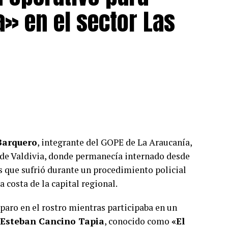
ines de acero, una vaina percutada calibre 9
a» en el sector Las
marca CBC, elementos que serán incorporados
 los cinco imputados fueron puestos a disposición
ivo control de detención.
cedimiento permitió avanzar en el
 investigado y sacar de circulación drogas,
ón y evidencia relevante para la causa penal.
Barquero
, integrante del GOPE de La Araucanía,
e de Valdivia, donde permanecía internado desde
es que sufrió durante un procedimiento policial
a costa de la capital regional.
isparo en el rostro mientras participaba en un
 Esteban Cancino Tapia
, conocido como
«El