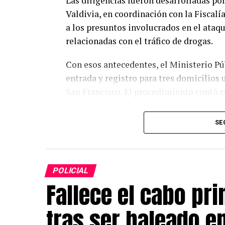
Las diligencias fueron desarrolladas por
Valdivia, en coordinación con la Fiscal
a los presuntos involucrados en el ataqu
relacionadas con el tráfico de drogas.
Con esos antecedentes, el Ministerio Pú
entrada y registro para tres domicilios 
San Francisco. El procedimiento contó co
Como resultado de los allanamientos, Ca
SE
mantenían órdenes de detención vigentes
tráfico de drogas en pequeñas cantidade
Durante el operativo se incautaron 353 
POLICIAL
clorhidrato de cocaína, 20 bolsas con ma
Fallece el cabo p
teléfonos celulares, un vehículo Nissan 
tras ser baleado e
Además, los funcionarios encontraron do