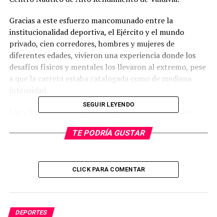
Gracias a este esfuerzo mancomunado entre la
institucionalidad deportiva, el Ejército y el mundo
privado, cien corredores, hombres y mujeres de
diferentes edades, vivieron una experiencia donde los
desafíos físicos y mentales los llevaron al extremo, pese
a que la carrera estaba catalogada como de mediana
intensidad.
SEGUIR LEYENDO
Las y los corredores vivieron entretenidas y difíciles
pruebas: partieron pasando una cortina de agua, luego
TE PODRÍA GUSTAR
neumáticos de automóvil, para pasar a una zona de
ejercicio de resistencia cardiovascular que incluía
burpee, push press y estocadas con desplazamiento.
Tras ello ingresaron al bosque que rodea el río Calle
CLICK PARA COMENTAR
Calle, donde sobrepasaron enormes neumáticos,
enramados propios de la vegetación, un arroyo, una
laguna, encordados, vayas de troncos, cruces fangosos,
DEPORTES
muros, trozos de árboles, entre otros obstáculos.