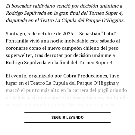
David Villanueva
(Las Ánimas) venció por decisión
El boxeador valdiviano venció por decisión unánime a
unánime a
Matías Lizama
(Club Boxeo Osorno).
Rodrigo Sepúlveda en la gran final del Torneo Super 4,
Eduardo Neira
(Fighter Ground) superó a
Joaquín
disputada en el Teatro La Cúpula del Parque O’Higgins.
Herrera
(Club KO), también por fallo unánime.
Santiago, 5 de octubre de 2025 — Sebastián “Lobo”
Ámbar Domke
(Club KO) derrotó a
Jennifer
Fontanilla vivió una noche inolvidable este sábado al
Fuentes
(Apacheta).
coronarse como el nuevo campeón chileno del peso
Nicolás Mellado
(Hierro Gym) ganó por nocaut a
superwelter, tras derrotar por decisión unánime a
Matías Cortés
(Las Ánimas).
Rodrigo Sepúlveda en la final del Torneo Super 4.
Joaquín Cona
(Club KO) se impuso a
Benjamín
El evento, organizado por Cobra Producciones, tuvo
Vera
(Club Boxeo Osorno).
lugar en el Teatro La Cúpula del Parque O’Higgins y
Marcela Alarcón
(Club KO) venció a
Javiera Lago
marcó el punto más alto en la carrera del púgil oriundo
(Apacheta).
de Valdivia. En un combate intenso y técnico, Fontanilla
se impuso claramente en las tarjetas de los jueces,
Andrés Alarcón
(Club KO) derrotó a
Saúl
quienes entregaron puntuaciones de 98-92, 99-91 y 96-
Boquillard
(Fighter Ground).
SEGUIR LEYENDO
94 a su favor.
Martín “Puma”
(Club KO) cerró la jornada amateur
con una victoria por decisión unánime ante
Con esta victoria, el “Lobo” no solo se lleva el título