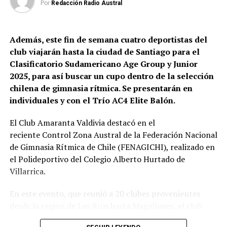
Por
Redacción Radio Austral
y benbru.cl.
Post Views:
252
Además, este fin de semana cuatro deportistas del
club viajarán hasta la ciudad de Santiago para el
Clasificatorio Sudamericano Age Group y Junior
2025, para así buscar un cupo dentro de la selección
chilena de gimnasia rítmica. Se presentarán en
individuales y con el Trío AC4 Elite Balón.
El Club Amaranta Valdivia destacó en el
reciente Control Zona Austral de la Federación Nacional
de Gimnasia Rítmica de Chile (FENAGICHI), realizado en
el Polideportivo del Colegio Alberto Hurtado de
Villarrica.
En este evento, que reunió a 20 clubes provenientes
desde la región de Los Ríos hasta Magallanes, el club
valdiviano cosechó un total de 25 medallas, siendo seis