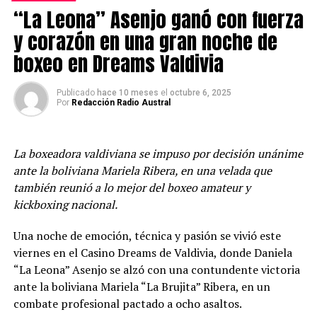
“La Leona” Asenjo ganó con fuerza
El seremi del Deporte, René Antio, destacó que la
y corazón en una gran noche de
actividad creada por el Departamento de Actividad
boxeo en Dreams Valdivia
Física haya sido gratuita para sus asistentes, además de
la excelente planificación y ejecución de ésta,
Publicado
hace 10 meses
el
octubre 6, 2025
subrayando que “se vivió un evento de excelente nivel,
Por
Redacción Radio Austral
una nueva prestación de nuestra institución al servicio
de un público que disfruta el ejercicio físico al aire libre,
sumado a otro tipo de exigencias”, sostuvo.
La boxeadora valdiviana se impuso por decisión unánime
ante la boliviana Mariela Ribera, en una velada que
A ello, Antio suma que “es una forma también de
también reunió a lo mejor del boxeo amateur y
reconocer nuestro entorno natural, nuestros bosques,
kickboxing nacional.
nuestro ecosistema, de una manera diferente y
realizando actividad física”.
Una noche de emoción, técnica y pasión se vivió este
viernes en el Casino Dreams de Valdivia, donde Daniela
La carrera tuvo dos largadas de 50 personas cada una y
“La Leona” Asenjo se alzó con una contundente victoria
se extendió hasta pasadas las 13 horas, donde recibieron
ante la boliviana Mariela “La Brujita” Ribera, en un
sus medallas de participación.
combate profesional pactado a ocho asaltos.