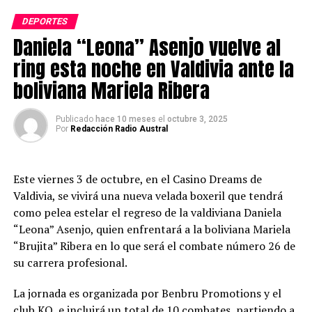
Sebastián Vergara
(Fighter Ground).
nacional superwelter, sino que también se consolida
DEPORTES
como uno de los nombres más destacados del boxeo
En la modalidad de
kickboxing
,
Armando Riquelme
Daniela “Leona” Asenjo vuelve al
chileno actual.
(Club KO) venció por decisión unánime a
Matías
(Team
ring esta noche en Valdivia ante la
Muñoz).
Post Views:
254
boliviana Mariela Ribera
Tras el combate estelar, Daniela Asenjo valoró el evento
y el respaldo del público:
Publicado
hace 10 meses
el
octubre 3, 2025
Por
Redacción Radio Austral
“Estoy muy contenta con la alianza
junto a Casino Dreams por apoyar e
Este viernes 3 de octubre, en el Casino Dreams de
impulsar esta velada de boxeo.
Valdivia, se vivirá una nueva velada boxeril que tendrá
Terminamos con un combate
profesional y una cartelera preliminar
como pelea estelar el regreso de la valdiviana Daniela
de gran nivel, con exponentes de todo
“Leona” Asenjo, quien enfrentará a la boliviana Mariela
el país. Feliz de que Valdivia y Dreams
“Brujita” Ribera en lo que será el combate número 26 de
sean sede de este hermoso deporte.
su carrera profesional.
Espero que este sea solo uno de
muchos eventos más que vendrán en el
La jornada es organizada por Benbru Promotions y el
futuro”, señaló.
club KO, e incluirá un total de 10 combates, partiendo a