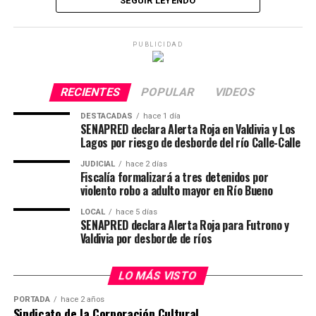
SEGUIR LEYENDO
de ellas de oro, consolidándose como uno de los
equipos destacados de la competencia.
PUBLICIDAD
Las deportistas fueron lideradas por las entrenadoras
Camila Díaz, Francisca Madrid, y Constanza Carrasco,
quienes con experiencia, compromiso y constancia
RECIENTES
POPULAR
VIDEOS
llevaron al club a nuevas alturas en la gimnasia rítmica
DESTACADAS
hace 1 día
nacional.
SENAPRED declara Alerta Roja en Valdivia y Los
Lagos por riesgo de desborde del río Calle-Calle
Las medallas de oro fueron obtenidas por Julieta Gaete
JUDICIAL
hace 2 días
en Mini Formativo Manos Libres, Antonia Becerra en
Fiscalía formalizará a tres detenidos por
Senior A Aro, Josefa Calfuquir en Preinfantil A Manos
violento robo a adulto mayor en Río Bueno
Libres y Cuerda, Florencia García en Infantil B Aro y
LOCAL
hace 5 días
Emilia Cifuentes y Florencia García con el Dúo Junior.
SENAPRED declara Alerta Roja para Futrono y
Valdivia por desborde de ríos
“Estamos extremadamente orgullosas de las seis
medallas de oro que hemos logrado en esta
LO MÁS VISTO
competencia. Cada medalla representa el esfuerzo y
la perseverancia de nuestras gimnastas, quienes han
PORTADA
hace 2 años
Sindicato de la Corporación Cultural