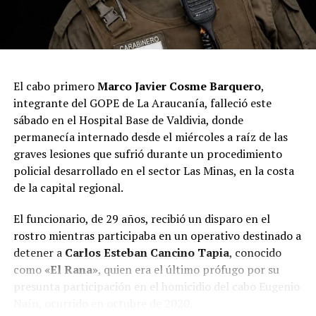
imputados fueron puestos a disposición del Juzgado de
Garantía para su respectivo control de detención.
Desde Carabineros señalaron que el procedimiento
permitió avanzar en el esclarecimiento del homicidio
El cabo primero
Marco Javier Cosme Barquero
,
frustrado investigado y sacar de circulación drogas,
integrante del GOPE de La Araucanía, falleció este
elementos asociados a su comercialización y evidencia
sábado en el Hospital Base de Valdivia, donde
relevante para la causa penal.
permanecía internado desde el miércoles a raíz de las
graves lesiones que sufrió durante un procedimiento
Post Views:
13
policial desarrollado en el sector Las Minas, en la costa
de la capital regional.
El funcionario, de 29 años, recibió un disparo en el
rostro mientras participaba en un operativo destinado a
detener a
Carlos Esteban Cancino Tapia
, conocido
como
«El Rana»
, quien era el último prófugo por su
presunta participación en el homicidio del cabo Eugenio
Naín, ocurrido en octubre de 2020.