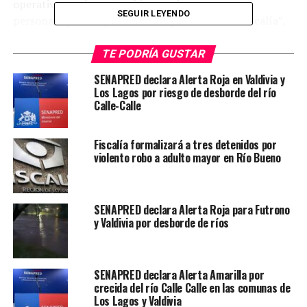
operativo en el que Carabineros detuvo a cuatro
SEGUIR LEYENDO
personas, quienes ya están a disposición de la Fiscalía”,
indicó la autoridad.
TE PODRÍA GUSTAR
Meléndez detalló que las medidas se adoptaron tras
SENAPRED declara Alerta Roja en Valdivia y
recibir alertas sobre posibles hechos de violencia en la
Los Lagos por riesgo de desborde del río
zona. En ese marco, junto a la delegada presidencial
Calle-Calle
Vicky Carrasco, se convocó a un Comité Policial
Extraordinario para definir acciones preventivas ante
Fiscalía formalizará a tres detenidos por
eventuales disturbios.
violento robo a adulto mayor en Río Bueno
Los incidentes se produjeron cuando el cortejo fúnebre
de Jaime Javier Uribe Montiel ingresó al cementerio del
SENAPRED declara Alerta Roja para Futrono
sector Maihue-Carimallín, pese a la oposición de grupos
y Valdivia por desborde de ríos
del territorio, en medio de un conflicto previo por el uso
del recinto ancestral. La situación derivó en
enfrentamientos y agresiones entre asistentes y
SENAPRED declara Alerta Amarilla por
personas que rechazaban la sepultura en el lugar.
crecida del río Calle Calle en las comunas de
Los Lagos y Valdivia