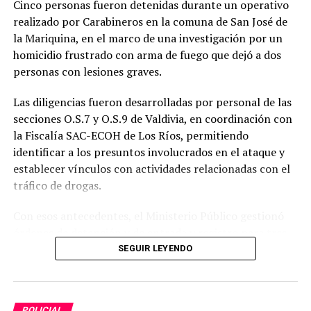
Cinco personas fueron detenidas durante un operativo
realizado por Carabineros en la comuna de San José de
la Mariquina, en el marco de una investigación por un
homicidio frustrado con arma de fuego que dejó a dos
personas con lesiones graves.
Las diligencias fueron desarrolladas por personal de las
secciones O.S.7 y O.S.9 de Valdivia, en coordinación con
la Fiscalía SAC-ECOH de Los Ríos, permitiendo
identificar a los presuntos involucrados en el ataque y
establecer vínculos con actividades relacionadas con el
tráfico de drogas.
Con esos antecedentes, el Ministerio Público gestionó
órdenes de detención y de entrada y registro para tres
domicilios ubicados en distintos sectores de la población
SEGUIR LEYENDO
San Francisco. El procedimiento contó con el apoyo del
G.O.P.E., C.O.P. y Centauro.
POLICIAL