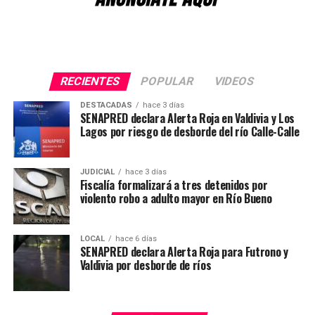
“Pude hablar con el suboficial Roberto Canio, que
avanzan las diligencias destinadas a establecer su
también resultó lesionado y se está recuperando, pero
responsabilidad en ambos hechos investigados.
seguimos preocupados por el cabo primero Marco
Cosme”, indicó.
Post Views:
16
RECIENTES
POPULAR
VIDEOS
La máxima autoridad de Carabineros destacó la
trayectoria de los funcionarios lesionados y aseguró que
DESTACADAS
hace 3 días
SENAPRED declara Alerta Roja en Valdivia y Los
ambos cuentan con experiencia en procedimientos de
Lagos por riesgo de desborde del río Calle-Calle
alta complejidad.
“Ellos ya habían participado en la captura de otros
JUDICIAL
hace 3 días
Fiscalía formalizará a tres detenidos por
prófugos; es personal que siempre ha estado en
violento robo a adulto mayor en Río Bueno
situaciones de extrema complejidad y no han temido
combatir el crimen organizado”, afirmó.
LOCAL
hace 6 días
El general director también valoró el trabajo
SENAPRED declara Alerta Roja para Futrono y
Valdivia por desborde de ríos
desarrollado por los equipos especializados que
participaron en la búsqueda del imputado y reiteró que
la institución continuará realizando diligencias para