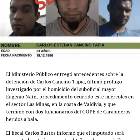
miércoles en el sector Las Minas, donde equipos
especializados del GOPE lograron ubicar a Cancino
Tapia. Según los antecedentes reunidos por la
investigación, el imputado respondió con disparos al
momento en que se intentaba concretar su detención,
dando origen a un enfrentamiento armado.
Fue en ese contexto que el cabo primero Cosme
Barquero recibió el disparo que lo dejó con lesiones de
extrema gravedad. En el mismo procedimiento también
El Ministerio Público entregó antecedentes sobre la
resultó herido el suboficial
Roberto Canio Quilaleo
,
detención de Carlos Cancino Tapia, último prófugo
quien sufrió un impacto balístico en el abdomen. Su
investigado por el homicidio del suboficial mayor
evolución clínica fue favorable y permanece fuera de
Eugenio Naín, procedimiento ocurrido este miércoles en
riesgo vital.
el sector Las Minas, en la costa de Valdivia, y que
terminó con dos funcionarios del GOPE de Carabineros
El propio Cancino Tapia también resultó lesionado
heridos a bala.
durante el intercambio de disparos, con heridas en el
cuello y una rodilla. Tras ser intervenido
El fiscal Carlos Bustos informó que el imputado será
quirúrgicamente, quedó fuera de riesgo vital y