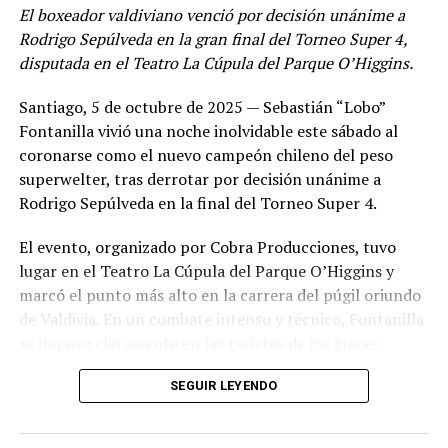
David Villanueva
(Las Ánimas) venció por decisión
El boxeador valdiviano venció por decisión unánime a
unánime a
Matías Lizama
(Club Boxeo Osorno).
Rodrigo Sepúlveda en la gran final del Torneo Super 4,
Eduardo Neira
(Fighter Ground) superó a
Joaquín
disputada en el Teatro La Cúpula del Parque O’Higgins.
Herrera
(Club KO), también por fallo unánime.
Santiago, 5 de octubre de 2025 — Sebastián “Lobo”
Ámbar Domke
(Club KO) derrotó a
Jennifer
Fontanilla vivió una noche inolvidable este sábado al
Fuentes
(Apacheta).
coronarse como el nuevo campeón chileno del peso
Nicolás Mellado
(Hierro Gym) ganó por nocaut a
superwelter, tras derrotar por decisión unánime a
Matías Cortés
(Las Ánimas).
Rodrigo Sepúlveda en la final del Torneo Super 4.
Joaquín Cona
(Club KO) se impuso a
Benjamín
El evento, organizado por Cobra Producciones, tuvo
Vera
(Club Boxeo Osorno).
lugar en el Teatro La Cúpula del Parque O’Higgins y
Marcela Alarcón
(Club KO) venció a
Javiera Lago
marcó el punto más alto en la carrera del púgil oriundo
(Apacheta).
de Valdivia. En un combate intenso y técnico, Fontanilla
se impuso claramente en las tarjetas de los jueces,
Andrés Alarcón
(Club KO) derrotó a
Saúl
quienes entregaron puntuaciones de 98-92, 99-91 y 96-
Boquillard
(Fighter Ground).
SEGUIR LEYENDO
94 a su favor.
Martín “Puma”
(Club KO) cerró la jornada amateur
con una victoria por decisión unánime ante
Con esta victoria, el “Lobo” no solo se lleva el título