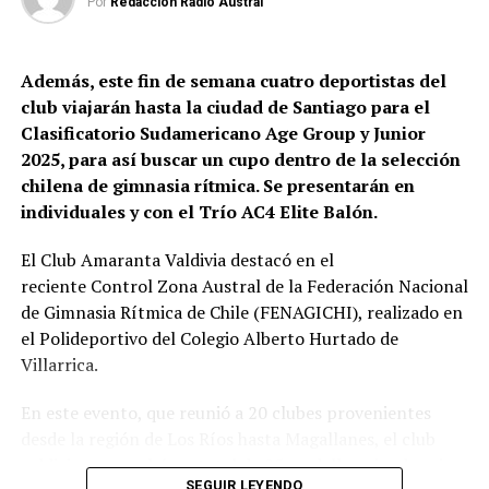
Por
Redacción Radio Austral
y benbru.cl.
Post Views:
252
Además, este fin de semana cuatro deportistas del
club viajarán hasta la ciudad de Santiago para el
Clasificatorio Sudamericano Age Group y Junior
2025, para así buscar un cupo dentro de la selección
chilena de gimnasia rítmica. Se presentarán en
individuales y con el Trío AC4 Elite Balón.
El Club Amaranta Valdivia destacó en el
reciente Control Zona Austral de la Federación Nacional
de Gimnasia Rítmica de Chile (FENAGICHI), realizado en
el Polideportivo del Colegio Alberto Hurtado de
Villarrica.
En este evento, que reunió a 20 clubes provenientes
desde la región de Los Ríos hasta Magallanes, el club
valdiviano cosechó un total de 25 medallas, siendo seis
SEGUIR LEYENDO