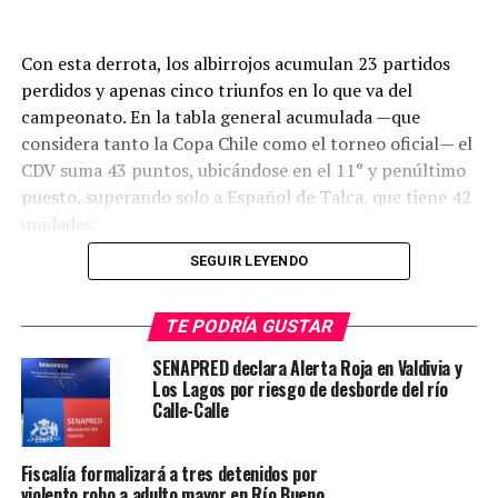
Con esta derrota, los albirrojos acumulan 23 partidos
perdidos y apenas cinco triunfos en lo que va del
campeonato. En la tabla general acumulada —que
considera tanto la Copa Chile como el torneo oficial— el
CDV suma 43 puntos, ubicándose en el 11° y penúltimo
puesto, superando solo a Español de Talca, que tiene 42
unidades.
SEGUIR LEYENDO
En el encuentro disputado en Puente Alto, destacaron
TE PODRÍA GUSTAR
Strings con 29 puntos y Ocasio con 22 por el cuadro
SENAPRED declara Alerta Roja en Valdivia y
local. Por el CDV, los más efectivos fueron Lowery con
Los Lagos por riesgo de desborde del río
21 unidades y Amado con 20, aunque sus esfuerzos no
Calle-Calle
bastaron para evitar una nueva derrota.
Fiscalía formalizará a tres detenidos por
violento robo a adulto mayor en Río Bueno