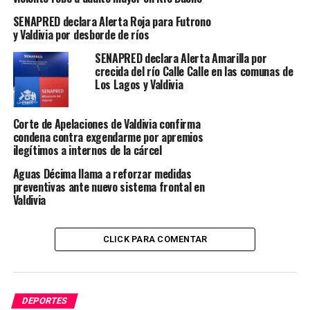
El equipo valdiviano tendrá una nueva oportunidad de
SENAPRED declara Alerta Roja para Futrono
mejorar su posición en los próximos partidos que
y Valdivia por desborde de ríos
disputará como local: enfrentará a Español de Talca el
SENAPRED declara Alerta Amarilla por
jueves 10 (20:00 horas), a Colo Colo el sábado 12 (20:30
crecida del río Calle Calle en las comunas de
horas), y a Puente Alto nuevamente el domingo 13
Los Lagos y Valdivia
(19:30 horas).
Corte de Apelaciones de Valdivia confirma
Post Views:
491
condena contra exgendarme por apremios
ilegítimos a internos de la cárcel
TAGS
CDV
CLUB DEPORTIVO VALDIVIA
DEPORTES
VALDIVIA
Aguas Décima llama a reforzar medidas
preventivas ante nuevo sistema frontal en
SIGUIENTE
Valdivia
El valdiviano Gerardo «Papita» Isla se despide del
básquetbol
CLICK PARA COMENTAR
NO TE PIERDAS
Deportes Valdivia presenta plantel 2025 en la Gran
Tarde Albirroja
DEPORTES