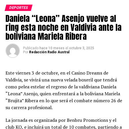
Sebastián Vergara
(Fighter Ground).
nacional superwelter, sino que también se consolida
DEPORTES
como uno de los nombres más destacados del boxeo
En la modalidad de
kickboxing
,
Armando Riquelme
Daniela “Leona” Asenjo vuelve al
chileno actual.
(Club KO) venció por decisión unánime a
Matías
(Team
ring esta noche en Valdivia ante la
Muñoz).
Post Views:
254
boliviana Mariela Ribera
Tras el combate estelar, Daniela Asenjo valoró el evento
y el respaldo del público:
Publicado
hace 10 meses
el
octubre 3, 2025
Por
Redacción Radio Austral
“Estoy muy contenta con la alianza
junto a Casino Dreams por apoyar e
Este viernes 3 de octubre, en el Casino Dreams de
impulsar esta velada de boxeo.
Valdivia, se vivirá una nueva velada boxeril que tendrá
Terminamos con un combate
profesional y una cartelera preliminar
como pelea estelar el regreso de la valdiviana Daniela
de gran nivel, con exponentes de todo
“Leona” Asenjo, quien enfrentará a la boliviana Mariela
el país. Feliz de que Valdivia y Dreams
“Brujita” Ribera en lo que será el combate número 26 de
sean sede de este hermoso deporte.
su carrera profesional.
Espero que este sea solo uno de
muchos eventos más que vendrán en el
La jornada es organizada por Benbru Promotions y el
futuro”, señaló.
club KO, e incluirá un total de 10 combates, partiendo a