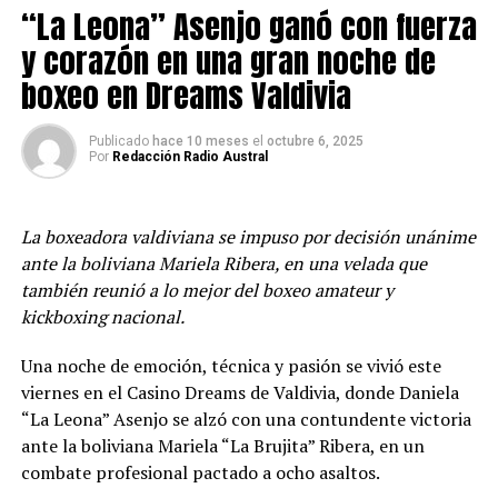
“La Leona” Asenjo ganó con fuerza
Redacción Radio Austral
y corazón en una gran noche de
boxeo en Dreams Valdivia
Publicado
hace 10 meses
el
octubre 6, 2025
Por
Redacción Radio Austral
La boxeadora valdiviana se impuso por decisión unánime
ante la boliviana Mariela Ribera, en una velada que
también reunió a lo mejor del boxeo amateur y
kickboxing nacional.
Una noche de emoción, técnica y pasión se vivió este
viernes en el Casino Dreams de Valdivia, donde Daniela
“La Leona” Asenjo se alzó con una contundente victoria
ante la boliviana Mariela “La Brujita” Ribera, en un
combate profesional pactado a ocho asaltos.