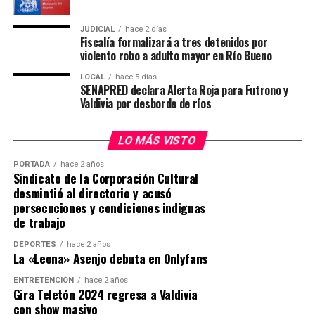
Este es solo el comienzo de un camino de
crecimiento y aprendizaje continuo”
JUDICIAL
hace 2 días
, comentó Camila
Fiscalía formalizará a tres detenidos por
Díaz, una de las entrenadoras del club.
violento robo a adulto mayor en Río Bueno
Además, destacaron las medallas de plata de Isidora
LOCAL
hace 5 días
SENAPRED declara Alerta Roja para Futrono y
Asenjo en Preinfantil C, Trinidad Cárcamo en Peque
Valdivia por desborde de ríos
Formativo, Emilia Cifuentes en Junior C Aro, Moira
Salinas y Antonia Ruíz en el Dúo Preinfantil, además del
LO MÁS VISTO
Conjunto Mini formado por Julieta Gaete, Dulce Ríos,
Mia Acosta, Melina Rodríguez y Fernanda Velásquez.
PORTADA
hace 2 años
Sindicato de la Corporación Cultural
desmintió al directorio y acusó
“Este resultado es un reflejo del trabajo en equipo.
persecuciones y condiciones indignas
No solo entre entrenadoras y gimnastas, sino también
de trabajo
con las familias, que están siempre presentes,
apoyando en cada entrenamiento y competencia.
DEPORTES
hace 2 años
La «Leona» Asenjo debuta en Onlyfans
Además, vemos con orgullo cómo la gimnasia rítmica
ha crecido en Valdivia: cada vez hay más niñas
ENTRETENCIÓN
hace 2 años
Gira Teletón 2024 regresa a Valdivia
interesadas, más espacios de formación y un entorno
con show masivo
que valora esta hermosa disciplina”
, destacó Francisca