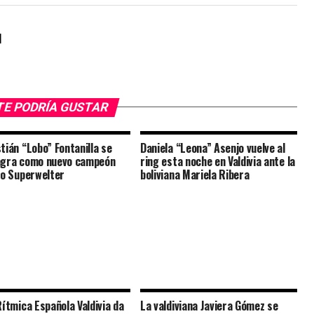
l
TE PODRÍA GUSTAR
tián “Lobo” Fontanilla se
Daniela “Leona” Asenjo vuelve al
gra como nuevo campeón
ring esta noche en Valdivia ante la
no Superwelter
boliviana Mariela Ribera
Rítmica Española Valdivia da
La valdiviana Javiera Gómez se