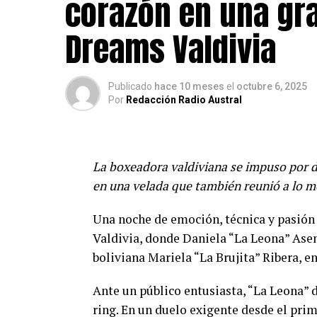
corazón en una gr
Dreams Valdivia
Publicado
hace 10 meses
el
octubre 6, 2025
Por
Redacción Radio Austral
La boxeadora valdiviana se impuso por d
en una velada que también reunió a lo m
Una noche de emoción, técnica y pasión 
Valdivia, donde Daniela “La Leona” Asen
boliviana Mariela “La Brujita” Ribera, e
Ante un público entusiasta, “La Leona” d
ring. En un duelo exigente desde el prim