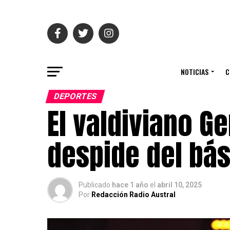
NOTICIAS
C
DEPORTES
El valdiviano G
despide del bá
Publicado
hace 1 año
el
abril 10, 2025
Por
Redacción Radio Austral