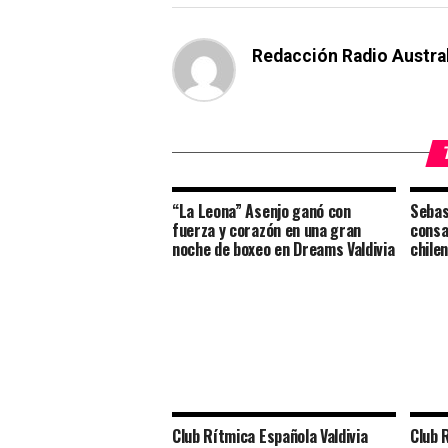
Redacción Radio Austra
“La Leona” Asenjo ganó con
Sebas
fuerza y corazón en una gran
consa
noche de boxeo en Dreams Valdivia
chile
Club Rítmica Española Valdivia
Club 